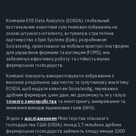
Компанія EOS Data Analytics (EOSDA), глобальний
постачальник аналітики супутникових зображень на
основі штучного інтелекту, вступила в стратегічне
партнерство з Epik Systems (Epik), розробником
SocratesAg, орієнтованої на мобільні пристрої платформи
для управління фермами та вуглецем (FCMS), яка
забезпечує ефективну роботу та стійкість малих
фермерських господарств.
Компанії планують використовувати зображення з
високою роздільною здатністю та супутникову аналітику
EOSDA, щоб надати клієнтам SocratesAg, переважно
дрібним фермерам, цінні дані, які допоможуть їм у галузі
точного землеробства
та моніторингу, вимірювання та
зниження викидів парникових газів (GHG).
Згідно з
дослідженням
Міністерства сільського
господарства США (USDA), понад 1,7 мільйона дрібних
фермерських господарств займають площу менше 1000