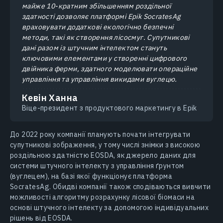
майже 10-кратним збільшенням роздільної
здатності дозволяє платформі Epik SocratesAg
враховувати додаткові екологічно безпечні
методи, такі як створення лісосмуг. Супутникові
дані разом із штучним інтелектом стануть
ключовими елементами у створенні цифрового
двійника ферми, здатного моделювати операційне
управління та управління викидами вуглецю.
Кевін Ханна
Віце-президент з продуктового маркетингу в Epik
До 2022 року компанії планують почати інтегрувати
супутникові зображення, у тому числі знімки з високою
роздільною здатністю EOSDA, як джерело даних для
системи штучного інтелекту з управління ґрунтом
(вуглецем), на базі якої функціонує платформа
SocratesAg. Обидві компанії також сподіваються вивчити
можливості алгоритму розрахунку лісової біомаси на
основі штучного інтелекту за допомогою індивідуальних
рішень від EOSDA.