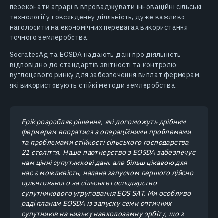
переконати аграріїв впроваджувати інноваційні сільські
технології у повсякденну діяльність, дуже важливо
наголосити на економічних перевагах використання
точного землеробства.
SocratesAg та EOSDA надають дані про діяльність
відповідно до стандартів звітності та контролю
вуглецевого ринку для забезпечення виплат фермерам,
які використовують стійкі методи землеробства.
Epik розробляє рішення, які допоможуть дрібним
фермерам впоратися з операційними проблемами
та проблемами стійкості сільського господарства
21 століття. Наше партнерство з EOSDA забезпечує
нам цінні супутникові дані, але більш цікавою для
нас є можливість, надана запуском першого дійсно
орієнтованого на сільське господарство
супутникового угруповання EOS SAT. Ми особливо
раді планам EOSDA із запуску семи оптичних
супутників на низьку навколоземну орбіту, що з