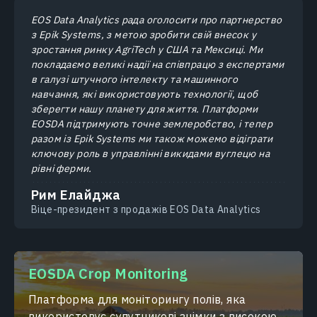
EOS Data Analytics рада оголосити про партнерство
з Epik Systems, з метою зробити свій внесок у
зростання ринку AgriTech у США та Мексиці. Ми
покладаємо великі надії на співпрацю з експертами
в галузі штучного інтелекту та машинного
навчання, які використовують технології, щоб
зберегти нашу планету для життя. Платформи
EOSDA підтримують точне землеробство, і тепер
разом із Epik Systems ми також можемо відіграти
ключову роль в управлінні викидами вуглецю на
рівні ферми.
Рим Елайджа
Віце-президент з продажів EOS Data Analytics
EOSDA Crop Monitoring
Платформа для моніторингу полів, яка
використовує супутникові знімки з високою