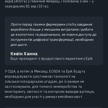
акрів (400 га) у Північній Америці, і половина з них – у
середньому 81 акр (33 га).
Проте перед такими фермерами стоїть завдання
виробляти більше з меншими витратами і робити
це екологічно та раціонально, не маючи доступу до
інструментів цифрової трансформації, необхідних
для цього.
Кевін Ханна
Віце-президент з продуктового маркетингу Epik
У США, а потім і в Мексиці, EOSDA та Epik будуть
впроваджувати супутникові технології на
сільськогосподарських угіддях, де їх раніше не
застосовували, для точного землеробства та
моніторингу, звітності та контролю викидів вуглецю,
необхідних для участі у ринках емісійних квот.