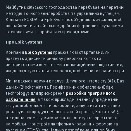
Майбутнє сільського господарства перебуває на перетині
методів точного землеробства та управління вуглецем.
Компанії EOSDA та Epik Systems об’єднають зусилля, щоб
познайомити якнайбільше дрібних фермерів із сучасними
технологіями та зробити їх прикладними.
Про Epik Systems
Компанія
Epik Systems
працює як зі стартапами, які
прагнуть здійснити ринкову революцію, так і з
авторитетними компаніями з інноваційними ініціативами,
які досліджують нові технології, щоб змінити правила гри.
Ми надаємо навички в галузі Штучного інтелекту (AI), Баз
даних (Blockchain) та Периферійних обчислень (Edge
technology) для прискорення
розробки програмного
забезпечення
, а також прикладні знання у предметній
галузі, щоб допомогти розробити, запустити та успішно
реалізувати продукт. Наш останній проект, SocratesAg, –
це єдина проста у використанні, доступна, орієнтована
на мобільні пристрої платформа управління фермою та
вуглецем (FCMS), спеціально розроблена для дрібних