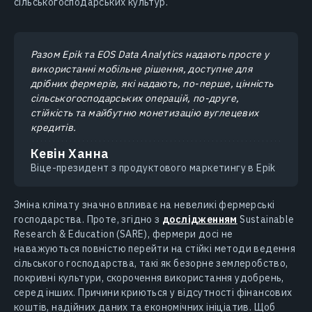
сільськогосподарських культур.
Разом Epik та EOS Data Analytics надають просте у
використанні мобільне рішення, доступне для
дрібних фермерів, які надають, по-перше, цінність
сільськогосподарських операцій, по-друге,
стійкість та майбутню монетизацію вуглецевих
кредитів.
Кевін Ханна
Віце-президент з продуктового маркетингу в Epik
Зміна клімату значно впливає на невеликі фермерські
господарства. Проте, згідно з
дослідженням
Sustainable
Research & Education (SARE), фермери досі не
наважуються повністю перейти на стійкі методи ведення
сільського господарства, такі як безорне землеробство,
покривні культури, скорочення використання удобрень,
серед інших. Причини криються у відсутності фінансових
коштів, надійних даних та економічних ініціатив. Щоб