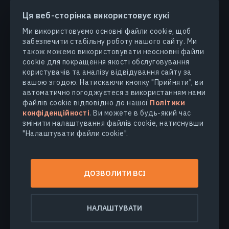
Ця веб-сторінка використовує кукі
Ми використовуємо основні файли cookie, щоб
забезпечити стабільну роботу нашого сайту. Ми
ПРОДУКТИ ТА РІШЕННЯ
також можемо використовувати неосновні файли
cookie для покращення якості обслуговування
користувачів та аналізу відвідування сайту за
ГАЛУЗІ
вашою згодою. Натискаючи кнопку "Прийняти", ви
автоматично погоджуєтеся з використанням нами
КОМПАНІЯ
файлів cookie відповідно до нашої
Політики
конфіденційності
. Ви можете в будь-який час
змінити налаштування файлів cookie, натиснувши
ДІЗНАТИСЯ БІЛЬШЕ
"Налаштувати файли cookie".
© 2026
EOS Data Analytics,Inc.
ДОЗВОЛИТИ ВСІ
Всі права захищені.
Умови користування
Політика конфіденційності
НАЛАШТУВАТИ
Не продавайте мої персональні дані
Безпека даних