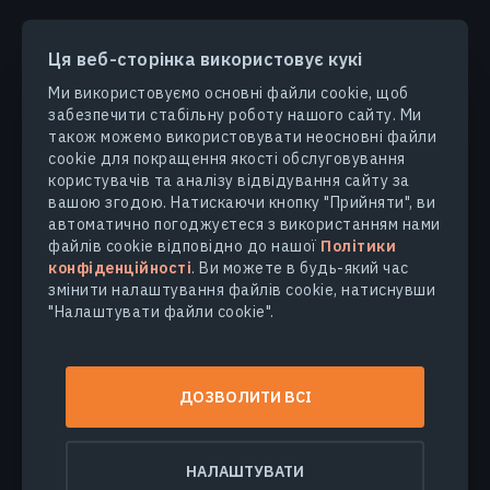
Ця веб-сторінка використовує кукі
Ми використовуємо основні файли cookie, щоб
забезпечити стабільну роботу нашого сайту. Ми
ПРОДУКТИ ТА РІШЕННЯ
також можемо використовувати неосновні файли
cookie для покращення якості обслуговування
користувачів та аналізу відвідування сайту за
ГАЛУЗІ
вашою згодою. Натискаючи кнопку "Прийняти", ви
автоматично погоджуєтеся з використанням нами
КОМПАНІЯ
файлів cookie відповідно до нашої
Політики
конфіденційності
. Ви можете в будь-який час
змінити налаштування файлів cookie, натиснувши
ДІЗНАТИСЯ БІЛЬШЕ
"Налаштувати файли cookie".
© 2026
EOS Data Analytics,Inc.
ДОЗВОЛИТИ ВСІ
Всі права захищені.
Умови користування
Політика конфіденційності
НАЛАШТУВАТИ
Не продавайте мої персональні дані
Безпека даних