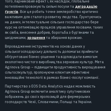
того, парниковий ефект і, як наслідок, глобальне
потепління провокують сильні посухи та
деградацію
ґрунтів
. Все це робить точне землеробство критично
важливим для сталого розвитку людства. Ґрунтуючись
на даних, інтелектуальне сільське господарство бере
курс на оптимізацію процесів управління посівами, таких
як сівба, внесення добрив, боротьба з бур’янами та
шкідниками,
зрошення
та збирання врожаю.
Впровадження інструментів на основі даних у
сільськогосподарську діяльність допомагає приймати
обґрунтовані бізнес-рішення та відповідати вимогам
екологічно чистого виробництва зернових культур. Мета
Agrinova Group – підвищити продуктивність вирощування
сільгоспкультур, пропонуючи клієнтам ефективні
інноваційні технології в рамках бізнес-послуг компанії.
Партнерство з EOS Data Analytics надає можливість
Agrinova Group включити аналітику супутникових
зображень до своїх пропозицій для фермерських
господарств Чехії, Словаччини, Польщі та України.