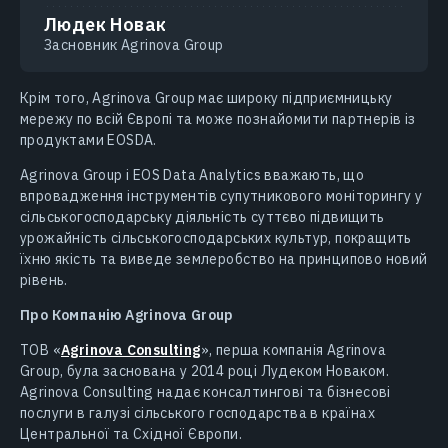
Людек Новак
Засновник Agrinova Group
Крім того, Agrinova Group має широку підприємницьку
мережу по всій Європі та може познайомити партнерів із
продуктами EOSDA.
Agrinova Group і EOS Data Analytics вважають, що
впровадження інструментів супутникового моніторингу у
сільськогосподарську діяльність суттєво підвищить
урожайність сільськогосподарських культур, покращить
їхню якість та виведе землеробство на принципово новий
рівень.
Про Компанію Agrinova Group
ТОВ «
Agrinova Consulting
», перша компанія Agrinova
Group, була заснована у 2014 році Лудеком Новаком.
Agrinova Consulting надає консалтингові та бізнесові
послуги в галузі сільського господарства в країнах
Центральної та Східної Європи.