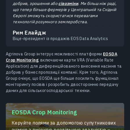
добрив, зрошення або
сівозміни
. Ми більш ніж раді,
що тепер більше фермерів у Центральній та Східній
Європі зможуть скористатися перевагами
технологій розумного землеробства.
Рим Елайдж
Віце-президент із продажів EOS Data Analytics
Agrinova Group інтегрує можливості платформи
EOSDA
Crop Monitoring
, включаючи карти VRA (Variable Rate
Application) для диференційованого внесення насіння та
добрив у бізнес пропозиції компанії. Крім того, Agrinova
Group очікує, що EOSDA ще більше посилить функціонал
моніторингу посівів і розробить двосторонню передачу
даних для сільськогосподарської техніки.
EOSDA Crop Monitoring
Керуйте полями за допомогою супутникових
знімків з високою роздільною здатністю –