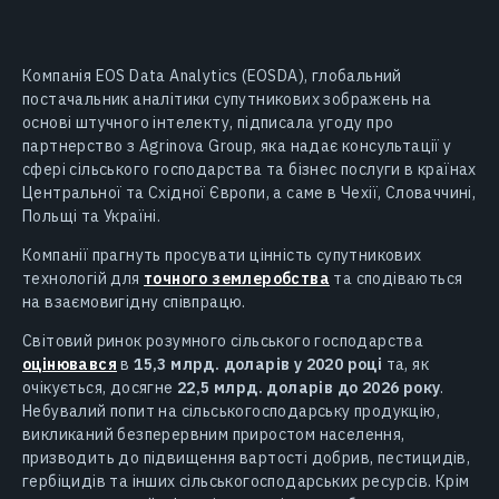
Компанія EOS Data Analytics (EOSDA), глобальний
постачальник аналітики супутникових зображень на
основі штучного інтелекту, підписала угоду про
партнерство з Agrinova Group, яка надає консультації у
сфері сільського господарства та бізнес послуги в країнах
Центральної та Східної Європи, а саме в Чехії, Словаччині,
Польщі та Україні.
Компанії прагнуть просувати цінність супутникових
технологій для
точного землеробства
та сподіваються
на взаємовигідну співпрацю.
Світовий ринок розумного сільського господарства
оцінювався
в
15,3 млрд. доларів у 2020 році
та, як
очікується, досягне
22,5 млрд. доларів до 2026 року
.
Небувалий попит на сільськогосподарську продукцію,
викликаний безперервним приростом населення,
призводить до підвищення вартості добрив, пестицидів,
гербіцидів та інших сільськогосподарських ресурсів. Крім