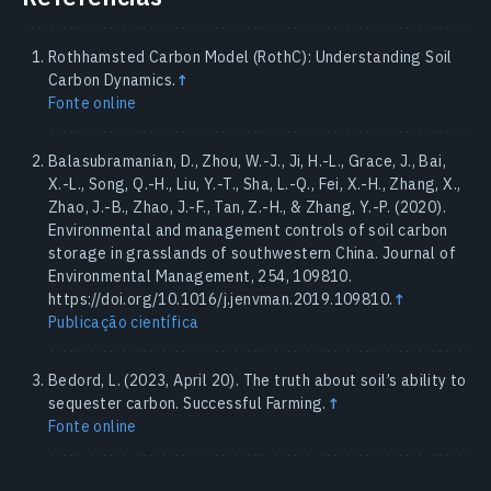
Rothhamsted Carbon Model (RothC): Understanding Soil
Carbon Dynamics.
↑
Fonte online
Balasubramanian, D., Zhou, W.-J., Ji, H.-L., Grace, J., Bai,
X.-L., Song, Q.-H., Liu, Y.-T., Sha, L.-Q., Fei, X.-H., Zhang, X.,
Zhao, J.-B., Zhao, J.-F., Tan, Z.-H., & Zhang, Y.-P. (2020).
Environmental and management controls of soil carbon
storage in grasslands of southwestern China. Journal of
Environmental Management, 254, 109810.
https://doi.org/10.1016/j.jenvman.2019.109810.
↑
Publicação científica
Bedord, L. (2023, April 20). The truth about soil’s ability to
sequester carbon. Successful Farming.
↑
Fonte online