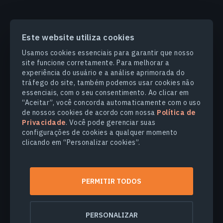
Este website utiliza cookies
PRODUCTS & SOLUTIONS
Usamos cookies essenciais para garantir que nosso
site funcione corretamente. Para melhorar a
SETORES
experiência do usuário e a análise aprimorada do
tráfego do site, também podemos usar cookies não
essenciais, com o seu consentimento. Ao clicar em
COMPANHIA
“Aceitar”, você concorda automaticamente com o uso
de nossos cookies de acordo com nossa
Política de
Privacidade
. Você pode gerenciar suas
EXPLORE
configurações de cookies a qualquer momento
clicando em “Personalizar cookies”.
© 2026
EOS Data Analytics,Inc.
Todos os direitos reservados.
PERMITIR TODOS
Termos de Uso
Politica de Privacidade
Não venda minhas informações pessoais
PERSONALIZAR
Segurança dos dados