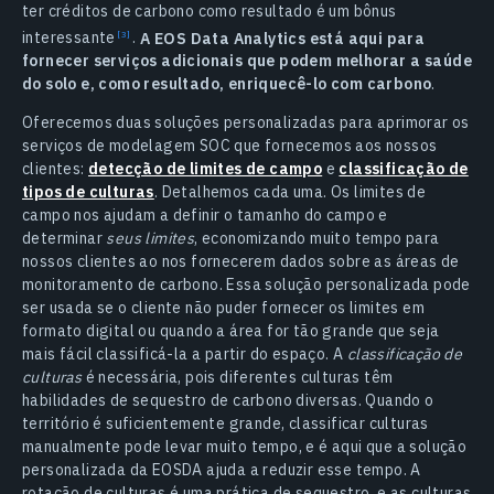
ter créditos de carbono como resultado é um bônus
interessante
.
A EOS Data Analytics está aqui para
fornecer serviços adicionais que podem melhorar a saúde
do solo e, como resultado, enriquecê-lo com carbono
.
Oferecemos duas soluções personalizadas para aprimorar os
serviços de modelagem SOC que fornecemos aos nossos
clientes:
detecção de limites de campo
e
classificação de
tipos de culturas
. Detalhemos cada uma. Os limites de
campo nos ajudam a definir o tamanho do campo e
determinar
seus limites
, economizando muito tempo para
nossos clientes ao nos fornecerem dados sobre as áreas de
monitoramento de carbono. Essa solução personalizada pode
ser usada se o cliente não puder fornecer os limites em
formato digital ou quando a área for tão grande que seja
mais fácil classificá-la a partir do espaço. A
classificação de
culturas
é necessária, pois diferentes culturas têm
habilidades de sequestro de carbono diversas. Quando o
território é suficientemente grande, classificar culturas
manualmente pode levar muito tempo, e é aqui que a solução
personalizada da EOSDA ajuda a reduzir esse tempo. A
rotação de culturas é uma prática de sequestro, e as culturas