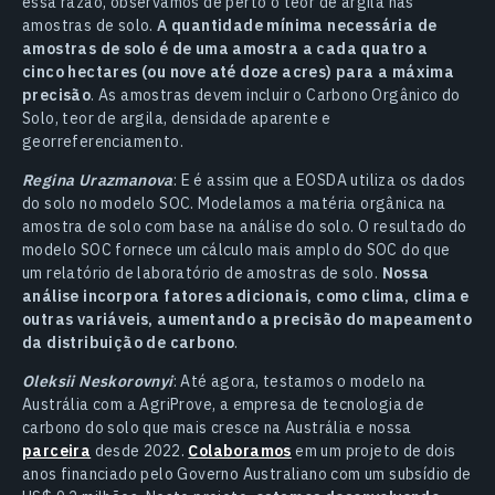
essa razão, observamos de perto o teor de argila nas
amostras de solo.
A quantidade mínima necessária de
amostras de solo é de uma amostra a cada quatro a
cinco hectares (ou nove até doze acres) para a máxima
precisão
. As amostras devem incluir o Carbono Orgânico do
Solo, teor de argila, densidade aparente e
georreferenciamento.
Regina Urazmanova
: E é assim que a EOSDA utiliza os dados
do solo no modelo SOC. Modelamos a matéria orgânica na
amostra de solo com base na análise do solo. O resultado do
modelo SOC fornece um cálculo mais amplo do SOC do que
um relatório de laboratório de amostras de solo.
Nossa
análise incorpora fatores adicionais, como clima, clima e
outras variáveis, aumentando a precisão do mapeamento
da distribuição de carbono
.
Oleksii Neskorovnyi
: Até agora, testamos o modelo na
Austrália com a AgriProve, a empresa de tecnologia de
carbono do solo que mais cresce na Austrália e nossa
parceira
desde 2022.
Colaboramos
em um projeto de dois
anos financiado pelo Governo Australiano com um subsídio de