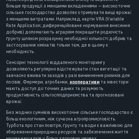
більше продукції з меншими вкладеннями — високоточне
сільське господарство дозволяє отримувати вищі врожаї
з меншими витратами. Наприклад, карти VRA (Variable
Rate Application; диференційоване нормування внесення
добрив) допомагають аграріям покращити родючість
ґрунту шляхом розрахунку необхідної кількості добрив та
застосування хімікатів тільки там, де в цьому є
необхідність.
Сенсорні технології віддаленого моніторингу
дозволяють регулярно відстежувати стан вегетації та
завчасно вживати заходів у разі виникнення ризиків для
посівів. Фермери, агробанки,
кооперативи
та інвестори
мають доступ до точних даних та розуміють
продуктивність сільгосппідприємства та прогнозовані
врожаї.
Без жодних сумнівів високоточне сільське господарство є
більш екологічним, ніж сучасна агропромисловість.
Турбота про стан повітря, ґрунту та води є важливою для
збереження природних ресурсів та забезпечення життя
наших нащадків у більш здорових умовах.