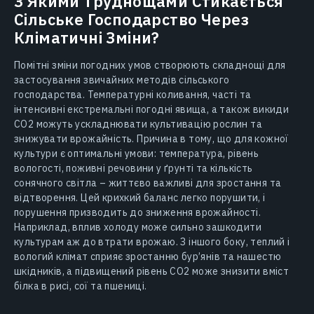
З Якими Труднощами Стикається
Сільське Господарство Через
Кліматичні Зміни?
Помітні зміни погодних умов створюють складнощі для
застосування звичайних методів сільського
господарства. Температурні коливання, часті та
інтенсивні екстремальні погодні явища, а також викиди
СО2 можуть ускладнювати культивацію рослин та
знижувати врожайність. Причина в тому, що для кожної
культури є оптимальні умови: температура, рівень
вологості, поживні речовини у ґрунті та кількість
сонячного світла – життєво важливі для зростання та
відтворення. Цей крихкий баланс легко порушити, і
порушення призводить до зниження врожайності.
Наприклад, вплив холоду може сильно зашкодити
культурам аж до втрати врожаю. З іншого боку, теплий і
вологий клімат сприяє зростанню бур’янів та нашестю
шкідників, а підвищений рівень СО2 може знизити вміст
білка в рисі, сої та пшениці.