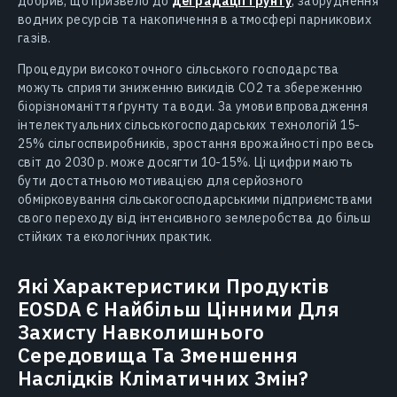
добрив, що призвело до
деградації ґрунту
, забруднення
водних ресурсів та накопичення в атмосфері парникових
газів.
Процедури високоточного сільського господарства
можуть сприяти зниженню викидів СО2 та збереженню
біорізноманіття ґрунту та води. За умови впровадження
інтелектуальних сільськогосподарських технологій 15-
25% сільгоспвиробників, зростання врожайності про весь
світ до 2030 р. може досягти 10-15%. Ці цифри мають
бути достатньою мотивацією для серйозного
обмірковування сільськогосподарськими підприємствами
свого переходу від інтенсивного землеробства до більш
стійких та екологічних практик.
Які Характеристики Продуктів
EOSDA Є Найбільш Цінними Для
Захисту Навколишнього
Середовища Та Зменшення
Наслідків Кліматичних Змін?