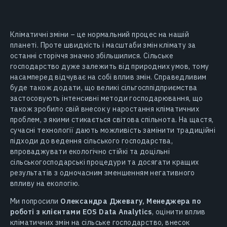
Кліматичні зміни – це нормальний процес на нашій
планеті. Проте швидкість і масштаби змін клімату за
останні сторіччя значно збільшилися. Сільське
господарство дуже залежить від природних умов, тому
насамперед відчуває на собі вплив змін. Справедливим
буде також додати, що великі сільгосппідприємства
застосовують інтенсивні методи господарювання, що
також зробило свій внесок у наростання кліматичних
проблем, з якими стикається світова спільнота. На щастя,
сучасні технології дають можливість замінити традиційні
підходи до ведення сільського господарства,
впроваджувати екологічно стійкі та доцільні
сільськогосподарські процедури та досягати кращих
результатів з одночасним зменшенням негативного
впливу на екологію.
Ми попросили
Олександра Джевагу, Менеджера по
роботі з клієнтами EOS Data Analytics
, оцінити вплив
кліматичних змін на сільське господарство, внесок