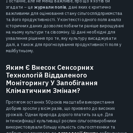
І останнє, але не менш важливе, про що я хотів би
згадати – це
журнали полів
, дані яких є критично
важливими для оцінювання стану сільгосппідприємства
та його продуктивності. У контексті одного поля аналіз
історичних даних дозволяє побачити раніше вирощувані
на ньому культури та сівозміну. Ці дані необхідні для
ухвалення рішення про те, яку культуру висаджувати
далі, а також для прогнозування продуктивності поля у
майбутньому.
Яким Є Внесок Сенсорних
Технологій Віддаленого
Моніторингу У Запобігання
Кліматичним Змінам?
Протягом останніх 50 років масштаби використання
добрив зросли у вісім разів, що призвело до високих
урожаїв. Однак природа дорого платить за це. Для
інтенсифікації культивації рослин сільгоспвиробники
використовували більшу кількість сільгосптехніки та