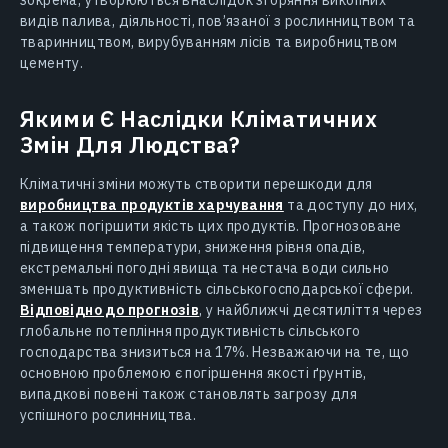
видів палива, діяльності, пов’язаної з рослинництвом та
тваринництвом, вирубуванням лісів та виробництвом
цементу.
Якими Є Наслідки Кліматичних
Змін Для Людства?
Кліматичні зміни можуть створити перешкоди для
виробництва продуктів харчування
та доступу до них,
а також погіршити якість цих продуктів. Прогнозоване
підвищення температури, зниження рівня опадів,
екстремальні погодні явища та нестача води сильно
зменшать продуктивність сільськогосподарської сфери.
Відповідно до прогнозів
, у найближчі десятиліття через
глобальне потепління продуктивність сільського
господарства знизиться на 17%. Незважаючи на те, що
основною проблемою є погіршення якості ґрунтів,
випадкові повені також становлять загрозу для
успішного рослинництва.