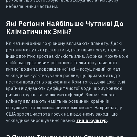
небезпечними частками.
Які Регіони Найбільше Чутливі До
Кліматичних Змін?
Кліматичні зміни по-різному впливають планету. Деякі
регіони можуть страждати від частіших посух, тоді як в
інших помітно зростає кількість злив. Африка, можливо, є
найбільш уразливим регіоном з точки зору наявності
питної води та повсякденної їжі – посушливий клімат
ускладнює культивування рослин, що призводить до
нестачі продуктів харчування. Крім того, деякі азіатські
країни відчувають дефіцит чистої води, що зумовлює
ризик отруєнь та кишкових інфекцій. Зміни земного
клімату впливають навіть на розвинені країни із
потужним агропромисловим комплексом. Наприклад, у
США зросла частота посух на південному заході, що
ускладнює вирощування певних
типів культур
.