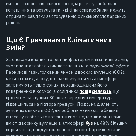
високоточного сільського господарства у глобальне
потепління та результати, які сільгоспвиробники можуть
отримати завдяки застосуванню сільськогосподарських
рішень.
Що Є Причинами Кліматичних
Змін?
За словами вчених, головним фактором кліматичних змін,
зумовлених глобальним потеплінням, є
парниковий ефект
.
Парникові гази, головним чином двоокис вуглецю (CO2),
метан і оксид азоту, що накопичуються в атмосфері,
затримують тепло сонця, перешкоджаючи його
поверненню в космос. Дослідники
повідомляють
, що
протягом наступних 30 років середня температура
підвищиться на півтора градуси. Людська діяльність
зумовлює викиди СО2, які роблять наймасштабніший
внесок у глобальне потепління: за недавніми оцінками
вміст двоокису вуглецю в атмосфері
був
на 48% більшим
порівняно з доіндустріальною епохою. Парникові гази,
зокрема, утворюються внаслідок згоряння викопних