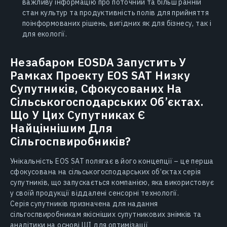
важливу інформацію про поточний та більш ранній
стан культур та продуктивність полів для прийняття
поінформованих рішень, вигідних як для бізнесу, так і
для екології.
Незабаром EOSDA Запустить У
Рамках Проекту EOS SAT Низку
Супутників, Сфокусованих На
Сільськогосподарських Об’єктах.
Що У Цих Супутниках Є
Найціннішим Для
Сільгоспвиробників?
Унікальність EOS SAT полягає в його концепції – це перша
сфокусована на сільськогосподарських об’єктах серія
супутників, що запускається компанією, яка використовує
у своїй продукції віддалені сенсорні технології.
Серія супутників призначена для надання
сільгоспвиробникам якісніших супутникових знімків та
аналітики на основі ШІ для оптимізації