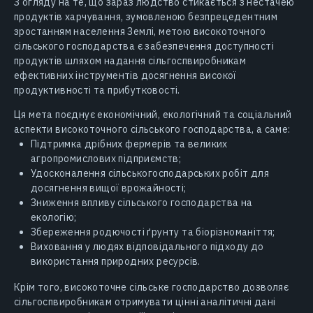
З огляду на те, що зараз людство стикається з нестачею
продуктів харчування, зумовленою безпрецедентним
зростанням населення Землі, метою високоточного
сільського господарства є забезпечення доступності
продуктів шляхом надання сільгоспвиробникам
ефективних інструментів досягнення високої
продуктивності та прибутковості.
Ця мета поєднує економічний, екологічний та соціальний
аспекти високоточного сільського господарства, а саме:
Підтримка дрібних фермерів та великих
агропромислових підприємств;
Удосконалення сільськогосподарських робіт для
досягнення вищої врожайності;
Зниження впливу сільського господарства на
екологію;
Збереження родючості ґрунту та біорізноманіття;
Виховання у людях відповідального підходу до
використання природних ресурсів.
Крім того, високоточне сільське господарство дозволяє
сільгоспвиробникам отримувати цінні аналітичні дані