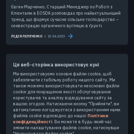
Євген Марченко, Старший Менеджер по Роботі з
Клієнтами в EOSDA розповідає про найактуальніший
тренд, що формує сучасне сільське господарство –
секвестрацію органічного вуглецю в ґрунті.
ЛІДІЯ ЛЕЛЕЧЕНКО
23.06.2023
Ця веб-сторінка використовує кукі
Ми використовуємо основні файли cookie, щоб
забезпечити стабільну роботу нашого сайту. Ми
ПРОДУКТИ ТА РІШЕННЯ
також можемо використовувати неосновні файли
cookie для покращення якості обслуговування
користувачів та аналізу відвідування сайту за
ГАЛУЗІ
вашою згодою. Натискаючи кнопку "Прийняти", ви
автоматично погоджуєтеся з використанням нами
КОМПАНІЯ
файлів cookie відповідно до нашої
Політики
конфіденційності
. Ви можете в будь-який час
змінити налаштування файлів cookie, натиснувши
ДІЗНАТИСЯ БІЛЬШЕ
"Налаштувати файли cookie".