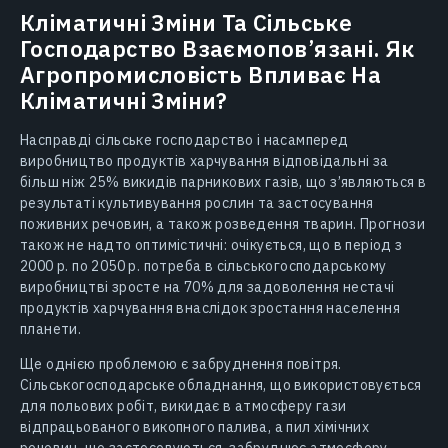
Кліматичні Зміни Та Сільське
Господарство Взаємопов’язані. Як
Агропромисловість Впливає На
Кліматичні Зміни?
Насправді сільське господарство і насамперед
виробництво продуктів харчування відповідальні за
більш ніж 25% викидів парникових газів, що з’являються в
результаті культивування рослин та застосування
поживних речовин, а також розведення тварин. Прогнози
також не надто оптимістичні: очікується, що в період з
2000 р. по 2050 р. потреба в сільськогосподарському
виробництві зросте на 70% для задоволення нестачі
продуктів харчування внаслідок зростання населення
планети.
Ще однією проблемою є забруднення повітря.
Сільськогосподарське обладнання, що використовується
для польових робіт, викидає в атмосферу гази
відпрацьованого викопного палива, а пил хімічних
речовин, що застосовуються, забруднює атмосферу