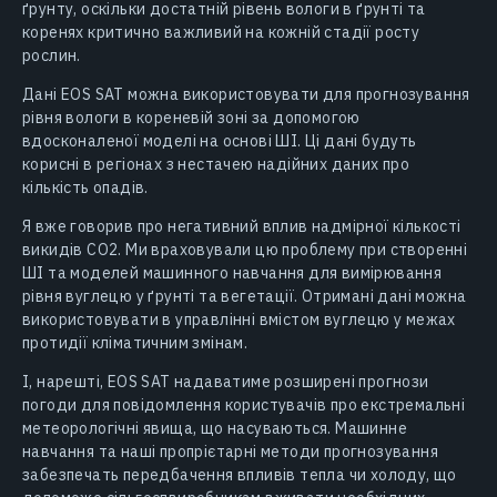
ґрунту, оскільки достатній рівень вологи в ґрунті та
коренях критично важливий на кожній стадії росту
рослин.
Дані EOS SAT можна використовувати для прогнозування
рівня вологи в кореневій зоні за допомогою
вдосконаленої моделі на основі ШІ. Ці дані будуть
корисні в регіонах з нестачею надійних даних про
кількість опадів.
Я вже говорив про негативний вплив надмірної кількості
викидів СО2. Ми враховували цю проблему при створенні
ШІ та моделей машинного навчання для вимірювання
рівня вуглецю у ґрунті та вегетації. Отримані дані можна
використовувати в управлінні вмістом вуглецю у межах
протидії кліматичним змінам.
І, нарешті, EOS SAT надаватиме розширені прогнози
погоди для повідомлення користувачів про екстремальні
метеорологічні явища, що насуваються. Машинне
навчання та наші пропрієтарні методи прогнозування
забезпечать передбачення впливів тепла чи холоду, що