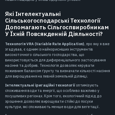
Які Інтелектуальні
Сільськогосподарські Технології
Допомагають Сільгоспвиробникам
У Їхній Повсякденній Діяльності?
Технологія VRA (Variable Rate Application)
, про яку я вже
згадував, є одним із найкорисніших інструментів
високоточного сільського господарства, що
використовується для диференціального застосування
насіння та добрив. Технологія дозволяє керувати
поживним балансом ґрунту та визначати кількості насіння
для вирощування на певній земельній ділянці.
Інтелектуальні іригаційні технології
оптимізують
споживання води та енергії, що особливо важливо у
посушливих регіонах. Крім того, екологічний підхід до
зрошення дозволяє вирощувати стійкі до посухи
культури, які споживають менше води для вегетації.