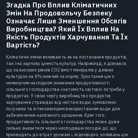
Згадка Про Вплив Кліматичних
Змін На Продовольчу Безпеку
Означає Лише Зменшення Обсягів
Виробництва? Який Їх Вплив На
Якість Продуктів Харчування Та Їх
Вартість?
Кліматичні зміни впливають як на постачання продуктів,
так і на харчову цінність культур. Наприклад, я дізнався,
що за високих рівнів СО2 вміст мінералів у деяких
культурах на 8% нижчий за норму. Зростання цін є
неминучим наслідком зниження продуктивності
сільського господарства і натомість світової потреби у
продуктах. У свою чергу виробництво продуктів
харчування страждає від нестачі води, зумовленої
посухами та інтенсивнішим використанням води для
забезпечення належного зрошення. Крім того,
продуктивність сільського господарства може дуже
сильно знизитися через несподівані погодні дії, що
призводять до втрат урожаю і, відповідно, коливань цін.