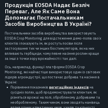
Продукція EOSDA Надає Безліч
Переваг, Але Як Саме Вона
Допомагає Постачальникам
Засобів Виробництва В Україні?
Постачальники засобів виробництва використовують
EOSDA Crop Monitoring для відстеження демо-полів своїх
клієнтів і показують їм, як ростуть посіви після
застосування тих чи інших біостимуляторів, як на них
впливають гербіциди, чому певне насіння рослин краще
за інші з точки зору врожайності і так далі.
Ось, наприклад, функції платформи EOSDA Crop
Monitoring, які найчастіше використовує один із світових
лідерів агроіндустрії, що постачає добрива та насіння в
Україні:
Порівняння показників
вегетаційних індексів
на
сусідніх полях, щоб продемонструвати клієнтам, як
різняться врожаї на полі, обробленому добривами та
необробленому. Таким чином, вони зводять нанівець
вплив різних кліматичних умов, ухилів та кількості