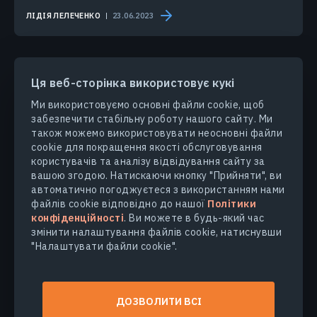
ЛІДІЯ ЛЕЛЕЧЕНКО
23.06.2023
Ця веб-сторінка використовує кукі
Ми використовуємо основні файли cookie, щоб
забезпечити стабільну роботу нашого сайту. Ми
ПРОДУКТИ ТА РІШЕННЯ
також можемо використовувати неосновні файли
cookie для покращення якості обслуговування
користувачів та аналізу відвідування сайту за
ГАЛУЗІ
вашою згодою. Натискаючи кнопку "Прийняти", ви
автоматично погоджуєтеся з використанням нами
КОМПАНІЯ
файлів cookie відповідно до нашої
Політики
конфіденційності
. Ви можете в будь-який час
змінити налаштування файлів cookie, натиснувши
ДІЗНАТИСЯ БІЛЬШЕ
"Налаштувати файли cookie".
© 2026
EOS Data Analytics,Inc.
ДОЗВОЛИТИ ВСІ
Всі права захищені.