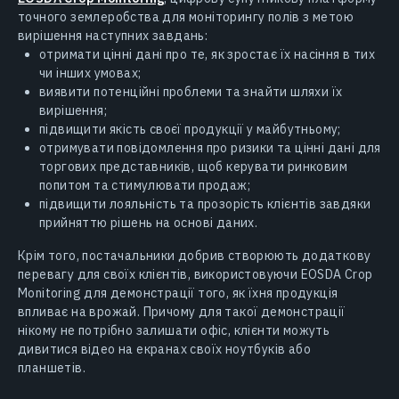
точного землеробства для моніторингу полів з метою
вирішення наступних завдань:
отримати цінні дані про те, як зростає їх насіння в тих
чи інших умовах;
виявити потенційні проблеми та знайти шляхи їх
вирішення;
підвищити якість своєї продукції у майбутньому;
отримувати повідомлення про ризики та цінні дані для
торгових представників, щоб керувати ринковим
попитом та стимулювати продаж;
підвищити лояльність та прозорість клієнтів завдяки
прийняттю рішень на основі даних.
Крім того, постачальники добрив створюють додаткову
перевагу для своїх клієнтів, використовуючи EOSDA Crop
Monitoring для демонстрації того, як їхня продукція
впливає на врожай. Причому для такої демонстрації
нікому не потрібно залишати офіс, клієнти можуть
дивитися відео на екранах своїх ноутбуків або
планшетів.