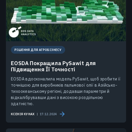
РІШЕННЯ ДЛЯ АГРОБІЗНЕСУ
EOSDA Покращила PySawit для
Підвищення Її Точності
EOSDA вдосконалила модель PySawit, щоб зробити її
точнішою для виробників пальмової олії в Азійсько-
тихоокеанському регіоні, додавши параметри й
відкалібрувавши дані з високою роздільною
здатністю.
КСЕНІЯ КУНАХ
17.12.2024