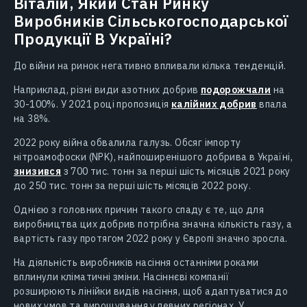
Віталій, Який Стан Ринку
Виробників Сільськогосподарської
Продукції В Україні?
До війни на ринок негативно впливали кілька тенденцій.
Наприклад, різні види азотних добрив
подорожчали
на
30-100%. У 2021 році пропозиція
калійних добрив
впала
на 38%.
2022 року війна обвалила галузь. Обсяг імпорту
нітроамофоски (NPK), найпоширенішого добрива в Україні,
знизився
з 700 тис. тонн за перші шість місяців 2021 року
до 250 тис. тонн за перші шість місяців 2022 року.
Однією з головних причин такого спаду є те, що для
виробництва цих добрив потрібна значна кількість газу, а
вартість газу протягом 2022 року у Європі значно зросла.
На діяльність виробників насіння останніми роками
вплинули кліматичні зміни. Насіннєві компанії
розширюють лінійки видів насіння, щоб адаптуватися до
нових умов та вирощування у певних регіонах. У