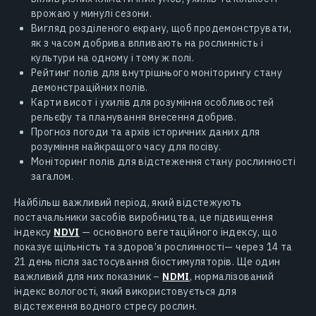
врожаю у минулі сезони.
Вигляд розділеного екрану, щоб продемонструвати,
як з часом добрива впливають на рослинність і
культури на одному і тому ж полі.
Рейтинг полів для внутрішнього моніторингу стану
демонстраційних полів.
Карти висот і ухилів для розуміння особливостей
рельєфу та планування внесення добрив.
Прогноз погоди та архів історичних даних для
розуміння найкращого часу для посіву.
Моніторинг полів для відстеження стану рослинності
загалом.
Найбільш важливий період, який відстежують
постачальники засобів виробництва, це підвищення
індексу
NDVI
— основного вегетаційного індексу, що
показує щільність та здоров’я рослинності— через 14 та
21 день після застосування біостимуляторів. Ще один
важливий для них показник –
NDMI
, нормалізований
індекс вологості, який використовується для
відстеження водного стресу рослин.