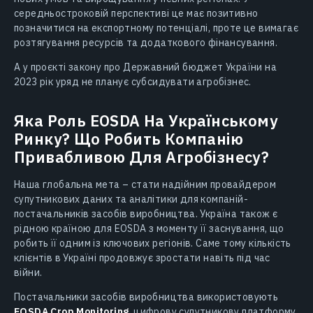
середньостроковій перспективі це має позитивно
позначитися на експортному потенціалі, проте це вимагає
розтягування ресурсів та додаткового фінансування.
А у проєкті закону про Державний бюджет України на
2023 рік уряд не планує субсидувати агробізнес.
Яка Роль EOSDA На Українському
Ринку? Що Робить Компанію
Привабливою Для Агробізнесу?
Наша глобальна мета – стати надійним провайдером
супутникових даних та аналітики для компаній-
постачальників засобів виробництва. Україна також є
рідною країною для EOSDA з моменту її заснування, що
робить її одним із ключових регіонів. Саме тому кількість
клієнтів в Україні продовжує зростати навіть під час
війни.
Постачальники засобів виробництва використовують
EOSDA Crop Monitoring
, цифрову супутникову платформу