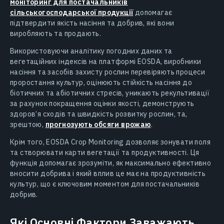
моніторинг для постачальників
сільськогосподарської продукції
допомагає
підтвердити якість насіння та добрив, які вони
виробляють та продають.
Використовуючи аналітику погодних даних та
вегетаційних індексів на платформі EOSDA, виробники
насіння та засобів захисту рослин перевіряють процеси
проростання культур, оцінюють стійкість насіння до
біотичних та абіотичних стресів, уникають рекультивації
за рахунок покращення оцінки якості, демонструють
здоров’я сходів та швидкість розвитку рослин, та,
зрештою,
прогнозують обсяги врожаю
.
Крім того, EOSDA Crop Monitoring дозволяє зонувати поля
та створювати карти вегетації та продуктивності. Ця
функція допомагає зрозуміти, як максимально ефективно
вносити добрива і який вплив це має на продуктивність
культур, що є ключовим моментом для постачальників
добрив.
Які Основні Фактори Заважають