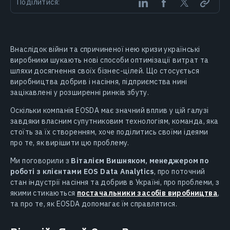
Поділитися:
Внаслідок війни та спричиненої нею кризи українські
виробники шукають нові способи оптимізації витрат та
шляхи досягнення своїх бізнес-цілей. Що стосується
виробництва добрив і насіння, підприємства нині
зацікавлені у розширенні ринків збуту.
Оскільки компанія EOSDA має значний вплив у цій галузі
завдяки власним супутниковим технологіям, команда, яка
стоїть за їх створенням, хоче поділитись своїми ідеями
про те, як вирішити цю проблему.
Ми поговорили з
Віталієм Вишняком, менеджером по
роботі з клієнтами EOS Data Analytics
, про поточний
стан індустрії насіння та добрив в Україні, про проблеми, з
якими стикаються
постачальники засобів виробництва
,
та про те, як EOSDA допомагає їм справлятися.