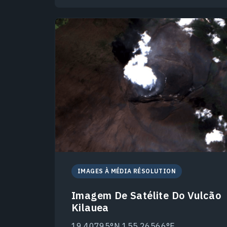
IMAGES À MÉDIA RÉSOLUTION
Imagem De Satélite Do Vulcão
Kilauea
19.40795°N 155.26566°E