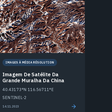
IMAGES À MÉDIA RÉSOLUTION
Imagem De Satélite Da
Grande Muralha Da China
40.43173°N 116.56711°E
SENTINEL-2
14.11.2023