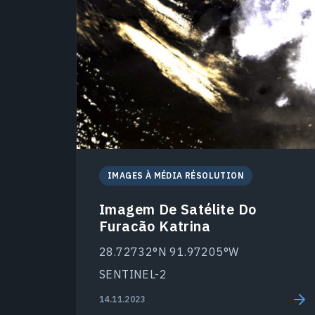
IMAGES À MÉDIA RÉSOLUTION
Imagem De Satélite Do
Furacão Katrina
28.72732°N 91.97205°W
SENTINEL-2
14.11.2023