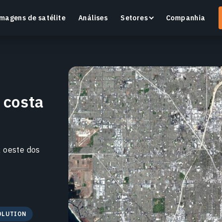
magens de satélite
Análises
Setores
Companhia
 costa
Crop Monitoring
Monitore a saúde das culturas e as condições dos
O
campos com uma plataforma inteligente de
v
agricultura de precisão.
a oeste dos
Saiba mais
S
OLUTION