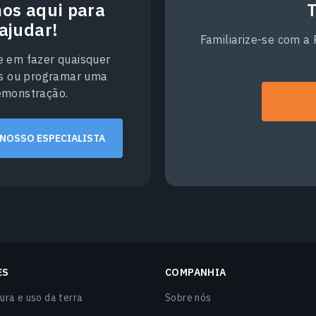
os aqui para
T
ajudar!
Familiarize-se com a
e em fazer quaisquer
s ou programar uma
emonstração.
 NOSSO ESPECIALISTA
ES
COMPANHIA
ura e uso da terra
Sobre nós