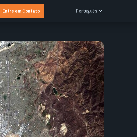
Entre em Contato
Português
English
Español
Português
Français
EOS RayVision
Українська
btenha relatórios analíticos personalizados com
Русский
isualização avançada para qualquer setor.
aiba mais