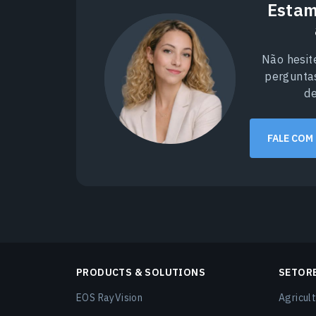
Estam
Não hesit
pergunta
d
FALE COM
PRODUCTS & SOLUTIONS
SETOR
EOS RayVision
Agricult