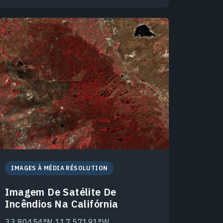
IMAGES À MÉDIA RÉSOLUTION
Imagem De Satélite De
Incêndios Na Califórnia
33.80454°N 117.57191°W