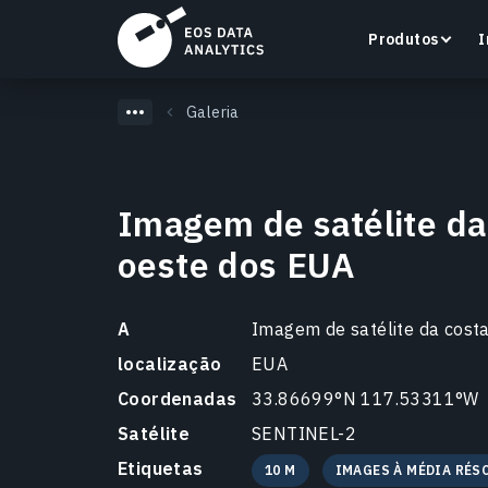
Produtos
I
Galeria
Imagem de satélite da
LandViewer
oeste dos EUA
Pesquise, visualize e analise imagens de satélite
diretamente no seu navegador.
A
Imagem de satélite da cost
Saiba mais
localização
EUA
Coordenadas
33.86699°N 117.53311°W
Satélite
SENTINEL-2
Etiquetas
10 M
IMAGES À MÉDIA RÉS