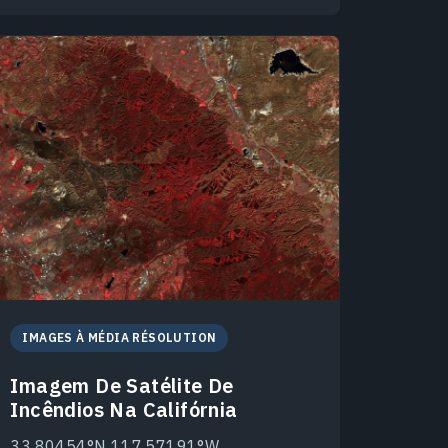
IMAGES À MÉDIA RÉSOLUTION
Imagem De Satélite De
Incêndios Na Califórnia
33.80454°N 117.57191°W