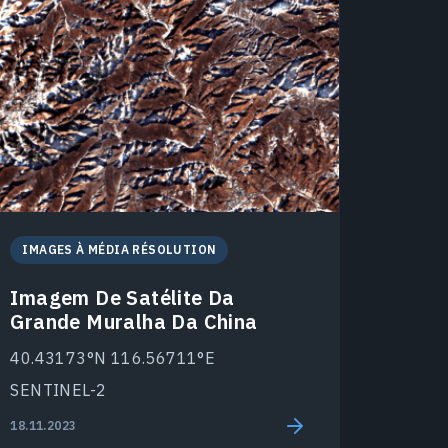
IMAGES À MÉDIA RÉSOLUTION
Imagem De Satélite Da
Grande Muralha Da China
40.43173°N 116.56711°E
SENTINEL-2
18.11.2023