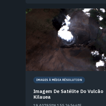
IMAGES À MÉDIA RÉSOLUTION
Imagem De Satélite Do Vulcão
Kilauea
19.40795°N 155.26566°E