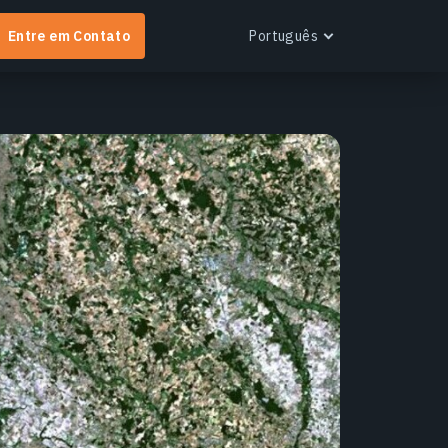
Entre em Contato
Português
English
Español
Português
Français
EOS RayVision
Українська
btenha relatórios analíticos personalizados com
Русский
isualização avançada para qualquer setor.
aiba mais