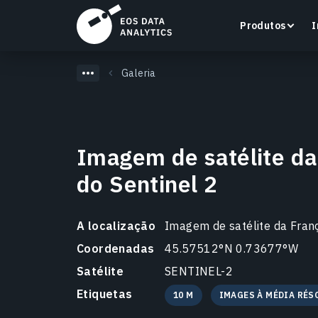
Produtos
I
Galeria
LandViewer
Imagem de satélite da
Pesquise, visualize e analise imagens de satélite
do Sentinel 2
diretamente no seu navegador.
Saiba mais
A localização
Imagem de satélite da Franç
Coordenadas
45.57512°N 0.73677°W
Satélite
SENTINEL-2
Etiquetas
10 M
IMAGES À MÉDIA RÉ