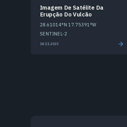
Imagem De Satélite Da
Erupção Do Vulcão
28.61014°N 17.75391°W
SENTINEL-2
18.11.2023