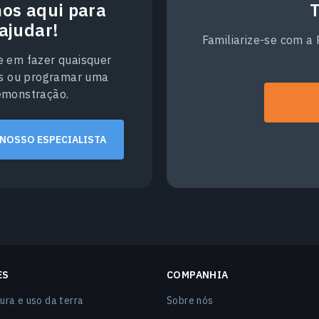
os aqui para
T
ajudar!
Familiarize-se com a
e em fazer quaisquer
s ou programar uma
emonstração.
 NOSSO ESPECIALISTA
ES
COMPANHIA
ura e uso da terra
Sobre nós