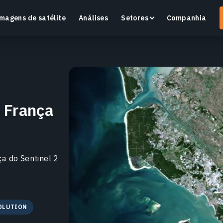
magens de satélite
Análises
Setores
Companhia
Crop Monitoring
 França
Monitore a saúde das culturas e as condições dos
O
campos com uma plataforma inteligente de
v
agricultura de precisão.
Saiba mais
S
a do Sentinel 2
SOLUTION