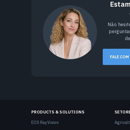
Estam
Não hesit
pergunta
d
FALE COM
PRODUCTS & SOLUTIONS
SETOR
EOS RayVision
Agricult