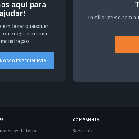
os aqui para
T
ajudar!
Familiarize-se com a
e em fazer quaisquer
s ou programar uma
emonstração.
 NOSSO ESPECIALISTA
ES
COMPANHIA
ura e uso da terra
Sobre nós