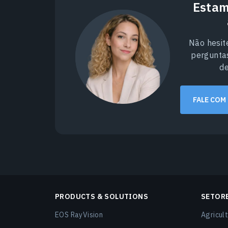
Estam
Não hesit
pergunta
d
FALE COM
PRODUCTS & SOLUTIONS
SETOR
EOS RayVision
Agricult