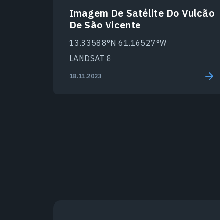
Imagem De Satélite Do Vulcão
De São Vicente
13.33588°N 61.16527°W
LANDSAT 8
18.11.2023