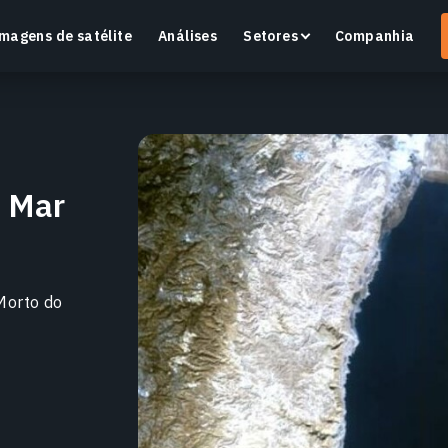
magens de satélite
Análises
Setores
Companhia
o Mar
Crop Monitoring
Monitore a saúde das culturas e as condições dos
O
campos com uma plataforma inteligente de
v
agricultura de precisão.
Morto do
Saiba mais
S