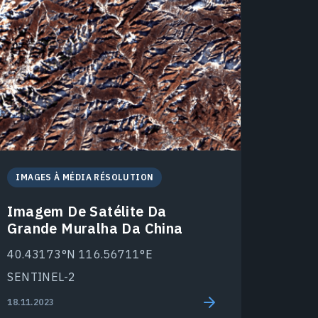
IMAGES À MÉDIA RÉSOLUTION
Imagem De Satélite Da
Grande Muralha Da China
40.43173°N 116.56711°E
SENTINEL-2
18.11.2023