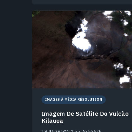
IMAGES À MÉDIA RÉSOLUTION
Imagem De Satélite Do Vulcão
Kilauea
19.40795°N 155.26566°E