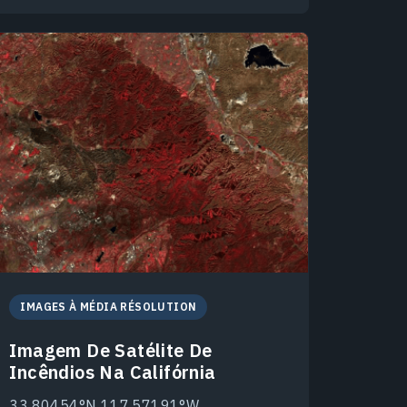
IMAGES À MÉDIA RÉSOLUTION
Imagem De Satélite De
Incêndios Na Califórnia
33.80454°N 117.57191°W