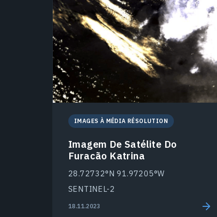
IMAGES À MÉDIA RÉSOLUTION
Imagem De Satélite Do
Furacão Katrina
28.72732°N 91.97205°W
SENTINEL-2
18.11.2023