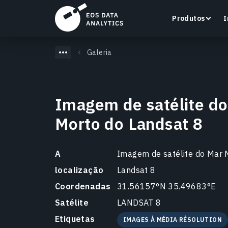
Produtos
I
Galeria
Imagem de satélite d
LandViewer
Morto do Landsat 8
Pesquise, visualize e analise imagens de satélite
diretamente no seu navegador.
A
Imagem de satélite do Mar 
Saiba mais
localização
Landsat 8
Coordenadas
31.56157°N 35.49683°E
Satélite
LANDSAT 8
Etiquetas
IMAGES À MÉDIA RÉSOLUTION