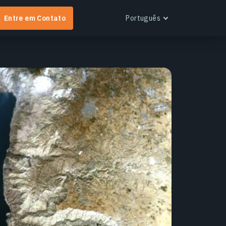
Entre em Contato
Português
English
Español
Português
Français
EOS RayVision
Українська
btenha relatórios analíticos personalizados com
Русский
isualização avançada para qualquer setor.
aiba mais