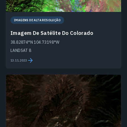
IMAGENS DE ALTA RESOLUÇÃO
Imagem De Satélite Do Colorado
38.82874°N 104.73198°W
LANDSAT 8
13.11.2023