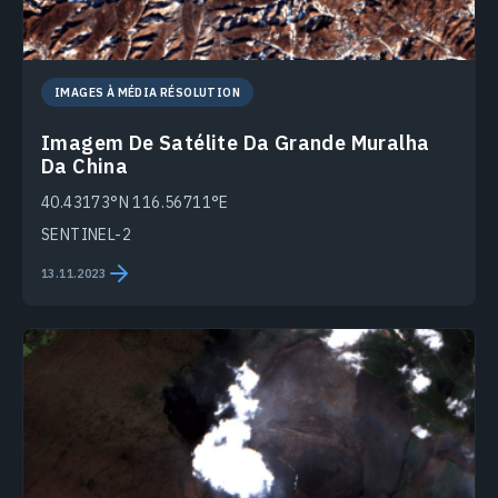
IMAGES À MÉDIA RÉSOLUTION
Imagem De Satélite Da Grande Muralha
Da China
40.43173°N 116.56711°E
SENTINEL-2
13.11.2023