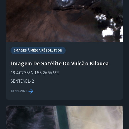
IMAGES À MÉDIA RÉSOLUTION
Imagem De Satélite Do Vulcão Kilauea
19.40795°N 155.26566°E
SENTINEL-2
13.11.2023