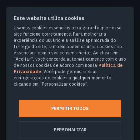
Este website utiliza cookies
PRODUCTS & SOLUTIONS
Usamos cookies essenciais para garantir que nosso
site funcione corretamente. Para melhorar a
SETORES
experiência do usuário e a análise aprimorada do
tráfego do site, também podemos usar cookies não
essenciais, com o seu consentimento. Ao clicar em
COMPANHIA
“Aceitar”, você concorda automaticamente com o uso
de nossos cookies de acordo com nossa
Política de
Privacidade
. Você pode gerenciar suas
EXPLORE
configurações de cookies a qualquer momento
clicando em “Personalizar cookies”.
© 2026
EOS Data Analytics,Inc.
Todos os direitos reservados.
PERMITIR TODOS
Termos de Uso
Politica de Privacidade
Não venda minhas informações pessoais
PERSONALIZAR
Segurança dos dados