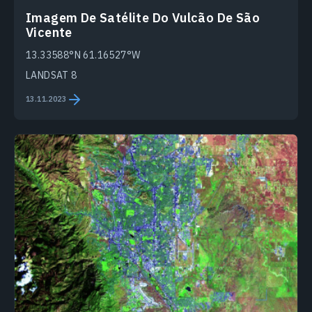
Imagem De Satélite Do Vulcão De São
Vicente
13.33588°N 61.16527°W
LANDSAT 8
13.11.2023