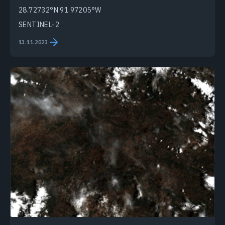
28.72732°N 91.97205°W
SENTINEL-2
13.11.2023