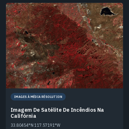
IMAGES À MÉDIA RÉSOLUTION
Imagem De Satélite De Incêndios Na
Califórnia
33.80454°N 117.57191°W