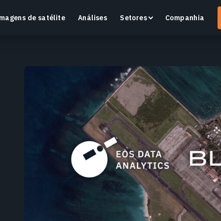
magens de satélite
Análises
Setores
Companhia
Crop Monitoring
Monitore a saúde das culturas e as condições dos
O
campos com uma plataforma inteligente de
v
agricultura de precisão.
Saiba mais
S