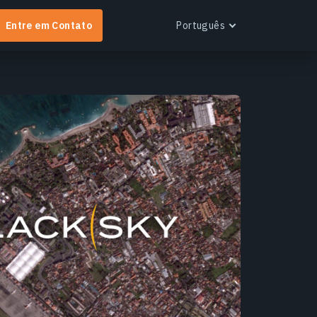
Entre em Contato
Português
English
Español
Português
EOS RayVision
btenha relatórios analíticos personalizados com
isualização avançada para qualquer setor.
aiba mais