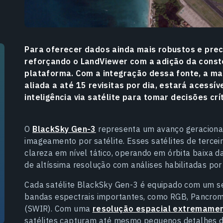
Para oferecer dados ainda mais robustos e prec
reforçando o LandViewer com a adição da const
plataforma. Com a integração dessa fonte, a mai
aliada a até 15 revisitas por dia, estará acess
inteligência via satélite para tomar decisões crí
O
BlackSky Gen-3
representa um avanço geracional 
imageamento por satélite. Esses satélites de terce
clareza em nível tático, operando em órbita baixa 
de altíssima resolução com análises habilitadas por 
Cada satélite BlackSky Gen-3 é equipado com um se
bandas espectrais importantes, como RGB, Pancrom
(SWIR). Com uma
resolução espacial extremamen
satélites capturam até mesmo pequenos detalhes da