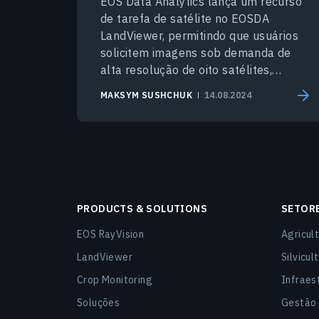
EOS Data Analytics lança um recurso
de tarefa de satélite no EOSDA
LandViewer, permitindo que usuários
solicitem imagens sob demanda de
alta resolução de oito satélites,
aprimorando as imagens.
MAKSYM SUSHCHUK
14.08.2024
PRODUCTS & SOLUTIONS
SETOR
EOS RayVision
Agricult
LandViewer
Silvicul
Crop Monitoring
Infraest
Soluções
Gestão 