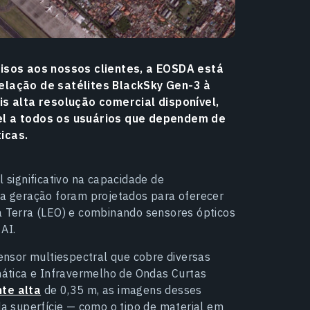
isos aos nossos clientes, a EOSDA está
elação de satélites BlackSky Gen-3 à
s alta resolução comercial disponível,
ível a todos os usuários que dependem de
ticas.
significativo na capacidade de
ira geração foram projetados para oferecer
da Terra (LEO) e combinando sensores ópticos
AI.
nsor multiespectral que cobre diversas
ática e Infravermelho de Ondas Curtas
te alta
de 0,35 m, as imagens desses
 superfície — como o tipo de material em