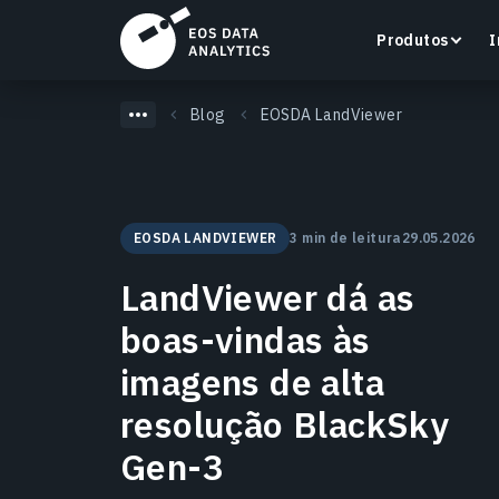
Produtos
I
Blog
EOSDA LandViewer
LandViewer
EOSDA LANDVIEWER
3 min de leitura
29.05.2026
Pesquise, visualize e analise imagens de satélite
LandViewer dá as
diretamente no seu navegador.
boas-vindas às
Saiba mais
imagens de alta
resolução BlackSky
Gen-3