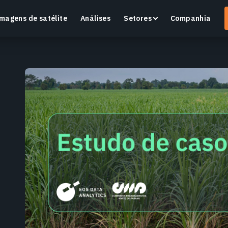
magens de satélite
Análises
Setores
Companhia
Crop Monitoring
Monitore a saúde das culturas e as condições dos
O
campos com uma plataforma inteligente de
v
agricultura de precisão.
Saiba mais
S