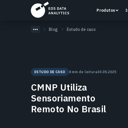
Produtos
I
Blog
Estudo de caso
LandViewer
Pesquise, visualize e analise imagens de satélite
ESTUDO DE CASO
8 min de leitura
30.05.2025
diretamente no seu navegador.
CMNP Utiliza
Saiba mais
Sensoriamento
Remoto No Brasil