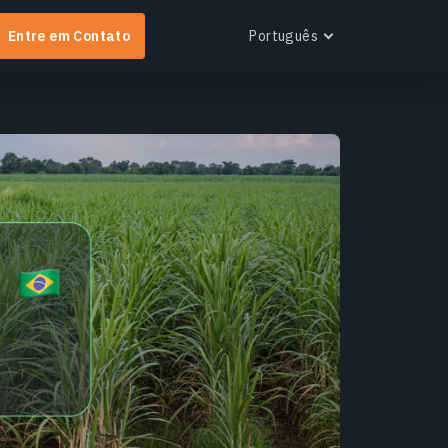
Entre em Contato
Português
English
Español
Português
Українська
EOS RayVision
Русский
btenha relatórios analíticos personalizados com
isualização avançada para qualquer setor.
aiba mais