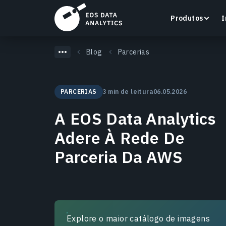
Produtos
I
Blog
Parcerias
PARCERIAS
3 min de leitura
06.05.2026
LandViewer
A EOS Data Analytics
Pesquise, visualize e analise imagens de satélite
diretamente no seu navegador.
Adere À Rede De
Parceria Da AWS
Saiba mais
Explore o maior catálogo de imagens