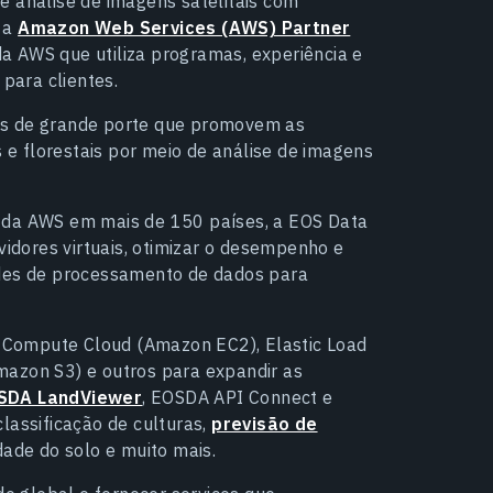
e análise de imagens satelitais com
a
Amazon Web Services (AWS) Partner
da AWS que utiliza programas, experiência e
 para clientes.
os de grande porte que promovem as
e florestais por meio de análise de imagens
s da AWS em mais de 150 países, a EOS Data
vidores virtuais, otimizar o desempenho e
ades de processamento de dados para
 Compute Cloud (Amazon EC2), Elastic Load
mazon S3) e outros para expandir as
SDA LandViewer
, EOSDA API Connect e
lassificação de culturas,
previsão de
dade do solo e muito mais.