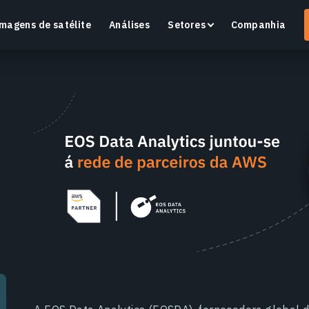
magens de satélite
Análises
Setores
Companhia
Crop Monitoring
Monitore a saúde das culturas e as condições dos
O
campos com uma plataforma inteligente de
v
agricultura de precisão.
Saiba mais
S