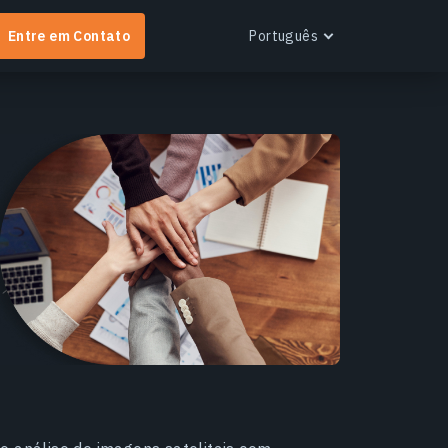
Entre em Contato
Português
English
Español
Português
Українська
EOS RayVision
Русский
btenha relatórios analíticos personalizados com
isualização avançada para qualquer setor.
aiba mais