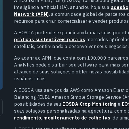
A EOS Data Analytics (EOSDA), fornecedora global d
inteligência artificial (IA), anunciou hoje sua
adesão
Network (APN)
, a comunidade global de parceiros 
recursos para criar, comercializar e vender produtos
A EOSDA pretende expandir ainda mais seus projet
práticas sustentáveis para os
mercados agrícolas 
satelitais, continuando a desenvolver seus negócios.
Ao aderir ao APN, que conta com 100.000 parceiro
Analytics pode distribuir seu software para mais ser
alcance de suas soluções e obter novas possibilid
usuários finais.
A EOSDA usa serviços da AWS como Amazon Elastic
Balancing (ELB), Amazon Simple Storage Service (A
possibilidades de seu
EOSDA Crop Monitoring
e
EO
suas soluções personalizadas na agricultura, como c
rendimento
,
monitoramento de colheitas
, de umi