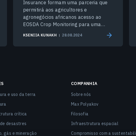
Insurance formam uma parceria que
permitirá aos agricultores e
agronegócios africanos acesso ao
EOSDA Crop Monitoring para uma
gestão agrícola bem-sucedida.
KSENIIA KUNAKH
28.08.2024
ES
COMPANHIA
ura e uso da terra
Sobre nós
tura
Max Polyakov
rutura crítica
Filosofia
de desastres
Infraestrutura espacial
o, gás e mineração
Compromisso com a sustentabil