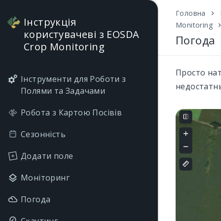
Головна
Інструкція
Monitoring
користувачеві з EOSDA
Погода
Crop Monitoring
Просто нат
Інструменти для Роботи з
недостатнь
Полями та Задачами
Робота з Картою Посівів
Сезонність
Додати поле
Моніторинг
Погода