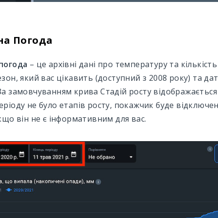
на Погода
 погода
– це архівні дані про температуру та кількіст
езон, який вас цікавить (доступний з 2008 року) та д
За замовчуванням крива Стадій росту відображається 
еріоду не було етапів росту, покажчик буде відключе
якщо він не є інформативним для вас.