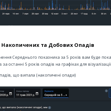
 Накопичених та Добових Опадів
чення Середнього показника за 5 років вам буде пок
в за останні 5 років опадів на графіках для візуалізац
опадів, що випала (накопичені опади)