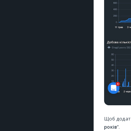
Щоб додати
років
“.