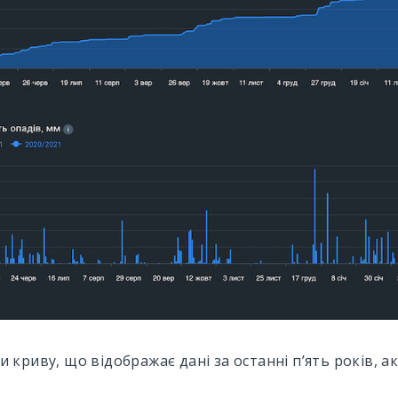
 криву, що відображає дані за останні п’ять років, а