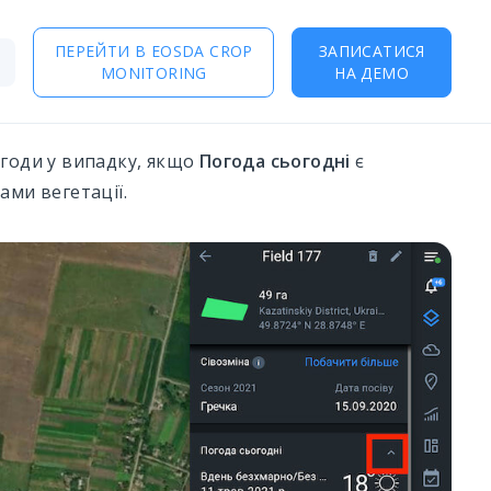
ПЕРЕЙТИ В EOSDA CROP
ЗАПИСАТИСЯ
MONITORING
НА ДЕМО
огоди у випадку, якщо
Погода сьогодні
є
ами вегетації.