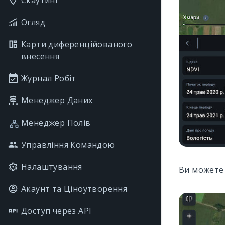
Скаутинг
Огляд
Карти диференційованого
внесення
Журнал Робіт
Менеджер Даних
Менеджер Полів
Управління Командою
Налаштування
Ви можете
Акаунт та Ціноутворення
Доступ через API