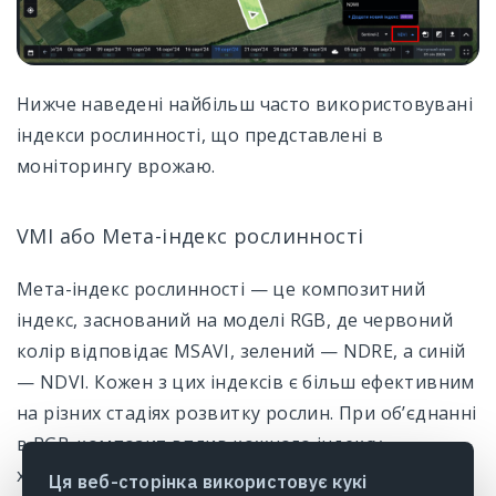
Нижче наведені найбільш часто використовувані
індекси рослинності, що представлені в
моніторингу врожаю.
VMI або Мета-індекс рослинності
Мета-індекс рослинності — це композитний
індекс, заснований на моделі RGB, де червоний
колір відповідає MSAVI, зелений — NDRE, а синій
— NDVI. Кожен з цих індексів є більш ефективним
на різних стадіях розвитку рослин. При об’єднанні
в RGB-композит вплив кожного індексу
характеризується зміною кольору, що дозволяє
Ця веб-сторінка використовує кукі