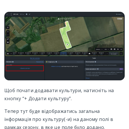
Щоб почати додавати культури, натисніть на
кнопку “+ Додати культуру”.
Тепер тут буде відображатись загальна
інформація про культуру(-и) на даному полі в
рамках сезону, в яке це поле було додано.