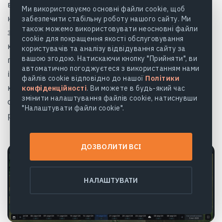
візуально визначити стан відповідної культури
Ми використовуємо основні файли cookie, щоб
на зображенні. Важливо, що колірна схема
забезпечити стабільну роботу нашого сайту. Ми
також можемо використовувати неосновні файли
залишається незмінною незалежно від типу
cookie для покращення якості обслуговування
культури, регіону або часу зйомки, оскільки вона
користувачів та аналізу відвідування сайту за
вашою згодою. Натискаючи кнопку "Прийняти", ви
побудована на основі абсолютних значень
автоматично погоджуєтеся з використанням нами
індексів. Цей індекс розробляється науковою
файлів cookie відповідно до нашої
Політики
командою EOSDA і знаходиться на початковій
конфіденційності
. Ви можете в будь-який час
змінити налаштування файлів cookie, натиснувши
стадії розробки. Легенда для цього індексу буде
"Налаштувати файли cookie".
розроблятися і вдосконалюватися з часом.
ДОЗВОЛИТИ ВСІ
НАЛАШТУВАТИ