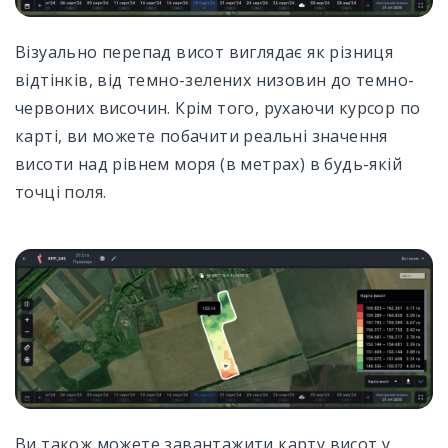
Візуально перепад висот виглядає як різниця
відтінків, від темно-зелених низовин до темно-
червоних височин. Крім того, рухаючи курсор по
карті, ви можете побачити реальні значення
висоти над рівнем моря (в метрах) в будь-якій
точці поля.
Ви також можете завантажити карту висот у