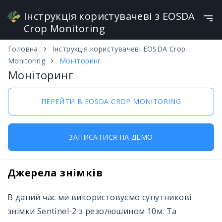
Головна
Інструкція користувачеві EOSDA Crop
Інструкція користувачеві з EOSDA
Monitoring
Моніторинг
Crop Monitoring
Моніторинг
Інструменти для Роботи з Полями та
Українська
ПЕРЕЙТИ В EOSDA CROP MONITORING
Задачами
Робота з Картою Посівів
ЗАПИСАТИСЯ НА ДЕМО
Сезонність
Додати поле
Моніторинг
Джерела знімків
Погода
В даний час ми використовуємо супутникові
Скаутинг
знімки Sentinel-2 з резолюшином 10м. Та
Огляд