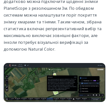
додатково можна підключити щоденні знімки
PlanetScope з резолюшином 3м. По обидвом
Карти диференційованого внесення
системам можна налаштувати поріг покриття
Журнал Робіт
знімку хмарами та тінями. Таким чином, зібрана
статистика включає репрезентативний вибір та
Менеджер Даних
максимально виключає зовнішні фактори, але
Менеджер Полів
інколи потребує візуальної верифікації за
допомогою Natural Color.
Управління Командою
Налаштування
Акаунт та Ціноутворення
Доступ через API