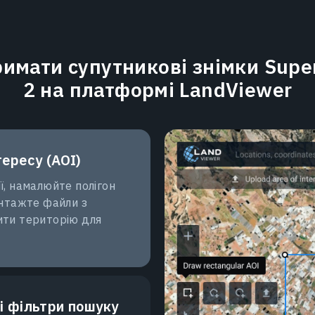
римати супутникові знімки Supe
2 на платформі LandViewer
тересу (AOI)
ї, намалюйте полігон
антажте файли з
ити територію для
і фільтри пошуку