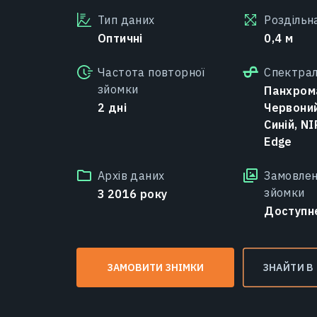
Тип даних
Роздільн
Оптичні
0,4 м
Частота повторної
Спектрал
зйомки
Панхром
2 дні
Червоний
Синій, NI
Edge
Архів даних
Замовлен
зйомки
З 2016 року
Доступн
ЗАМОВИТИ ЗНІМКИ
ЗНАЙТИ В