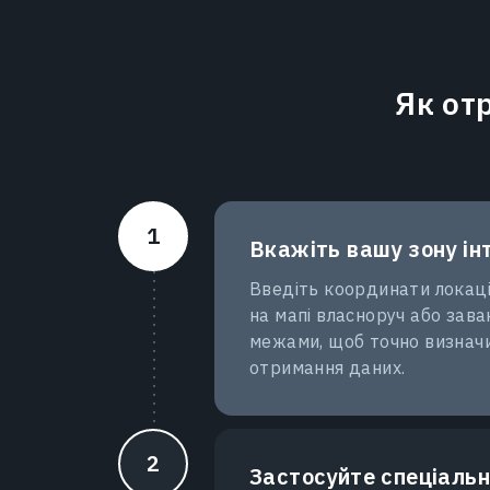
Як от
Вкажіть вашу зону ін
Введіть координати локаці
на мапі власноруч або зав
межами, щоб точно визнач
отримання даних.
Застосуйте спеціальн