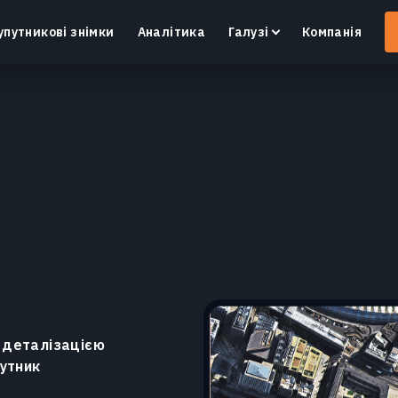
упутникові знімки
Аналітика
Галузі
Компанія
Crop Monitoring
Контроль посівів та полів за допомогою
І
інтелектуальної платформи для точного
в
землеробства.
Дізнатися більше
 деталізацією
путник