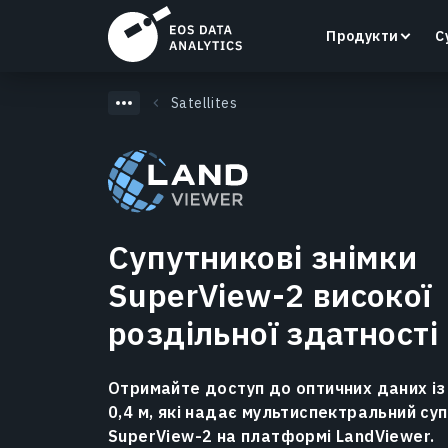
Продукти
С
Satellites
LandViewer
Пошук, візуалізація та аналіз супутникових
Супутникові знімки
знімків безпосередньо у вашому браузері.
SuperView-2 високої
Дізнатися більше
роздільної здатності
Отримайте доступ до оптичних даних із
0,4 м, які надає мультиспектральний су
SuperView-2 на платформі LandViewer.