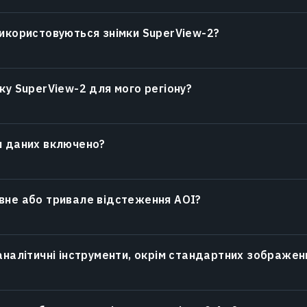
використовуються знімки SuperView-2?
ку SuperView-2 для мого регіону?
и даних включено?
вне або тривале відстеження AOI?
аналітичні інструменти, окрім стандартних зображен