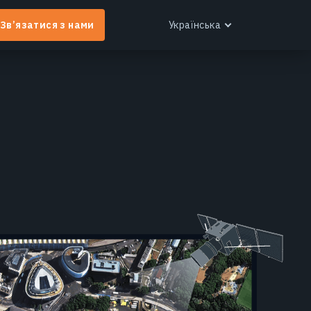
Зв’язатися з нами
Українська
English
Español
Português
Українська
EOS RayVision
ндивідуальні аналітичні звіти з розширеною
ізуалізацією для будь-якої галузі.
Дізнатися більше