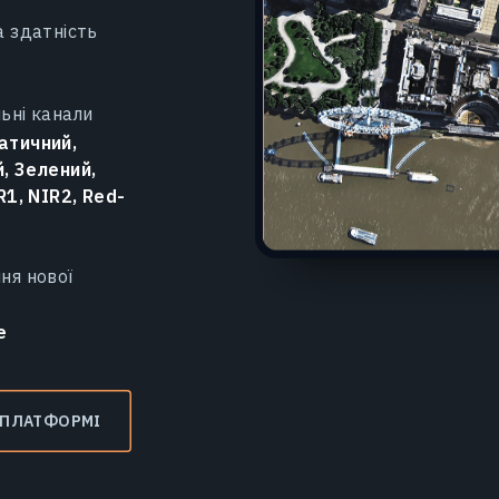
а здатність
ьні канали
атичний,
, Зелений,
R1, NIR2, Red-
ня нової
е
 ПЛАТФОРМІ