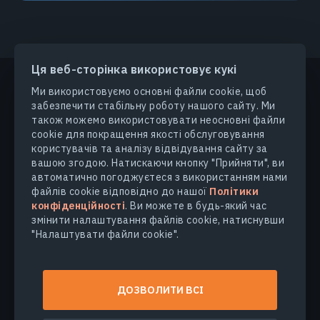
Ця веб-сторінка використовує кукі
Ми використовуємо основні файли cookie, щоб
забезпечити стабільну роботу нашого сайту. Ми
ПРОДУКТИ ТА РІШЕННЯ
також можемо використовувати неосновні файли
cookie для покращення якості обслуговування
користувачів та аналізу відвідування сайту за
ГАЛУЗІ
вашою згодою. Натискаючи кнопку "Прийняти", ви
автоматично погоджуєтеся з використанням нами
КОМПАНІЯ
файлів cookie відповідно до нашої
Політики
конфіденційності
. Ви можете в будь-який час
змінити налаштування файлів cookie, натиснувши
ДІЗНАТИСЯ БІЛЬШЕ
"Налаштувати файли cookie".
© 2026
EOS Data Analytics,Inc.
ДОЗВОЛИТИ ВСІ
Всі права захищені.