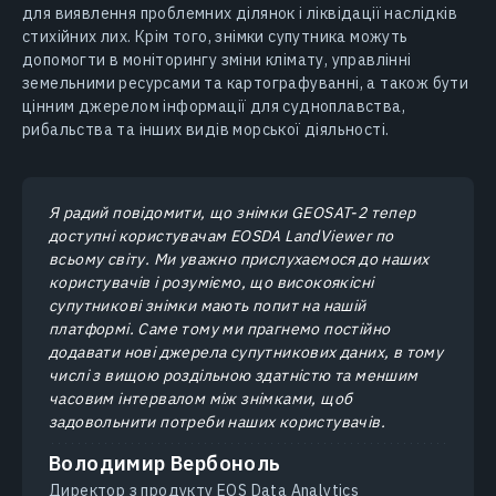
для виявлення проблемних ділянок і ліквідації наслідків
стихійних лих. Крім того, знімки супутника можуть
допомогти в моніторингу зміни клімату, управлінні
земельними ресурсами та картографуванні, а також бути
цінним джерелом інформації для судноплавства,
рибальства та інших видів морської діяльності.
Я радий повідомити, що знімки GEOSAT-2 тепер
доступні користувачам EOSDA LandViewer по
всьому світу. Ми уважно прислухаємося до наших
користувачів і розуміємо, що високоякісні
супутникові знімки мають попит на нашій
платформі. Саме тому ми прагнемо постійно
додавати нові джерела супутникових даних, в тому
числі з вищою роздільною здатністю та меншим
часовим інтервалом між знімками, щоб
задовольнити потреби наших користувачів.
Володимир Вербоноль
Директор з продукту EOS Data Analytics