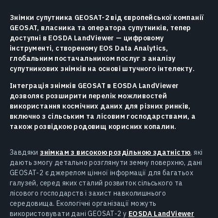
Знімки супутника GEOSAT-2 від європейської компанії
GEOSAT, власника та оператора супутників, тепер
доступні в EOSDA LandViewer — цифровому
інструменті, створеному EOS Data Analytics,
глобальним постачальником послуг з аналізу
супутникових знімків на основі штучного інтелекту.
Інтеграція знімків GEOSAT в EOSDA LandViewer
дозволяє розширити перелік можливостей
використання космічних даних для різних ринків,
включно з сільським та лісовим господарствами, а
також розвідкою родовищ корисних копалин.
Завдяки
знімкам з високою роздільною здатністю
, які
дають змогу детально розглянути земну поверхню, дані
GEOSAT-2 є джерелом цінної інформації для багатьох
галузей, серед яких сталий розвиток сільського та
лісового господарств і захист навколишнього
середовища. Екологічні організації можуть
використовувати дані GEOSAT-2 у
EOSDA LandViewer