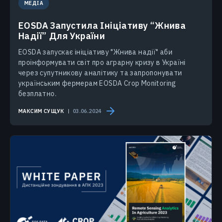
МЕДІА
EOSDA Запустила Ініціативу “Жнива
Надії” Для України
EOSDA запускає ініціативу "Жнива надії" аби
проінформувати світ про аграрну кризу в Україні
через супутникову аналітику та запропонувати
українським фермерам EOSDA Crop Monitoring
безплатно.
МАКСИМ СУЩУК
03.06.2024