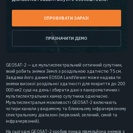
СПРОБУВАТИ ЗАРАЗ!
ПРИЗНАЧИТИ ДЕМО
GEOSAT-2 — це мультиспектральний оптичний супутник,
який робить знімки Землі з роздільною здатністю 75 см.
Завдяки його даним EOSDA LandViewer може надавати
знімки високої роздільної здатності для покриття до 200
000 км2 суші на день і збирати дані з панхроматичних і
мультиспектральних камер супутника одночасно.
Мультиспектральні можливості GEOSAT-2 включають
чотири канали у видимому та ближньому інфрачервоному
спектральному діапазоні (червоний, зелений, синій та
інфрачервоний).
На сьогодні GEOSAT-2 зробив понад півмільйона знімків з