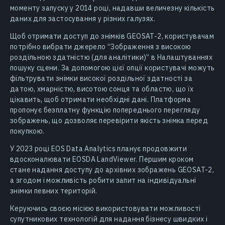
моменту запуску у 2014 році, надавши величезну кількість
даних для застосування у різних галузях.
Щоб отримати доступ до знімків GEOSAT-2, користувачам
потрібно вибрати джерело “Зображення з високою
роздільною здатністю (для аналітики)” в Налаштуваннях
пошуку сцени. За допомогою цієї опції користувачі можуть
фільтрувати знімки високої роздільної здатності за
датою, хмарністю, висотою сонця та областю, що їх
цікавить, щоб отримати необхідні дані. Платформа
пропонує безплатну функцію попереднього перегляду
зображень, що дозволяє перевірити якість знімка перед
покупкою.
У 2023 році EOS Data Analytics планує продовжити
вдосконалювати EOSDA LandViewer. Першим кроком
стане надання доступу до архівних зображень GEOSAT-2,
а згодом і можливість робити запит на індивідуальні
знімки певних територій.
Керуючись своєю місією використовувати можливості
супутникових технологій для надання бізнесу швидких і