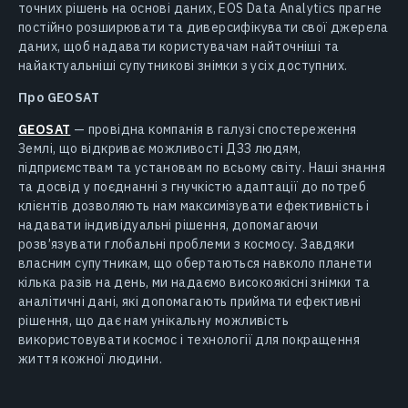
точних рішень на основі даних, EOS Data Analytics прагне
постійно розширювати та диверсифікувати свої джерела
даних, щоб надавати користувачам найточніші та
найактуальніші супутникові знімки з усіх доступних.
Про GEOSAT
GEOSAT
— провідна компанія в галузі спостереження
Землі, що відкриває можливості ДЗЗ людям,
підприємствам та установам по всьому світу. Наші знання
та досвід у поєднанні з гнучкістю адаптації до потреб
клієнтів дозволяють нам максимізувати ефективність і
надавати індивідуальні рішення, допомагаючи
розв’язувати глобальні проблеми з космосу. Завдяки
власним супутникам, що обертаються навколо планети
кілька разів на день, ми надаємо високоякісні знімки та
аналітичні дані, які допомагають приймати ефективні
рішення, що дає нам унікальну можливість
використовувати космос і технології для покращення
життя кожної людини.