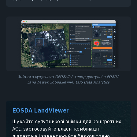
Знімки з супутника GEOSAT-2 тепер доступні в EOSDA
LandViewer. Зображення: EOS Data Analytics
EOSDA LandViewer
Шукайте супутникові знімки для конкретних
AOI, застосовуйте власні комбінації
діапазонів і завантажуйте безкоштовно.