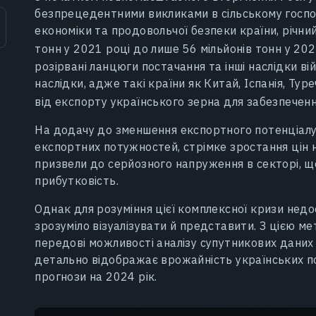
безпрецедентними викликами в сільському господ
економіки та продовольчої безпеки країни, річни
тонн у 2021 році до лише 56 мільйонів тонн у 20
розірвані ланцюги постачання та інші наслідки ві
наслідки, адже такі країни як Китай, Іспанія, Ту
від експорту українського зерна для забезпеченн
На додачу до зменшення експортного потенціалу,
експортних потужностей, стрімке зростання цін 
призвели до серйозного напруження в секторі, 
прибутковість.
Однак для розуміння цієї комплексної кризи недо
зрозуміло візуалізувати й представити. З цією ме
передові можливості аналізу супутникових даних 
детально відображає врожайність українських по
прогнози на 2024 рік.