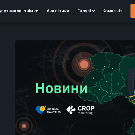
упутникові знімки
Аналітика
Галузі
Компанія
Crop Monitoring
Контроль посівів та полів за допомогою
І
інтелектуальної платформи для точного
в
землеробства.
Дізнатися більше