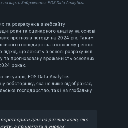
х на карті. Зображення: EOS Data Analytics.
х та розрахунків з вебсайту
ні роки та сценарного аналізу на основі
их прогнозів погоди на 2024 рік. Таким
льського господарства в кожному регіоні
 підхід, що лежить в основі розрахунків
у та прогнозовану врожайність основних
2024 роках.
ю ситуацію, EOS Data Analytics
ну вебсторінку, яка не лише відображає,
ільське господарство, так і на глобальну
 перетворити дані на рятівне коло, яке
ити, а процвітати в умовах