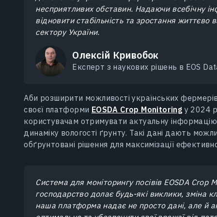
несприятливих обставин. Надаючи всебічну ін
відновити стабільність та зростання життєво 
сектору України.
Олексій Кривобок
Експерт з наукових рішень в EOS Data
Аби розширити можливості українських фермерів
своєї платформи
EOSDA Crop Monitoring
у 2024 р
користувачам отримувати актуальну інформацію пр
динаміку вологості ґрунту. Такі дані дають мож
обґрунтовані рішення для максимізації ефективно
Система для моніторингу посівів EOSDA Crop Mo
господарство долає будь-які виклики, зміна кл
наша платформа надає не просто дані, але й а
оптимально та убезпечити свої врожаї від пото