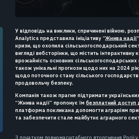
У відповідь на виклики, спричинені війною, роз
Analytics представила ініціативу “
Жнива надії
кризи, що охопила сільськогосподарський сект
вигляді вебсторінки, що містить інтерактивну 
врожайність основних сільськогосподарських ку
також унікальні прогнози щодо них на 2024 рік
щодо поточного стану сільського господарства
продовольчу безпеку.
Компанія також прагне підтримати українських
“Жнива надії” пропонує їм
безплатний доступ 
платформа покликана допомогти аграріям прий
та забезпечити стале майбутнє аграрного сект
З початком повномасштабного вторгнення Росії у 