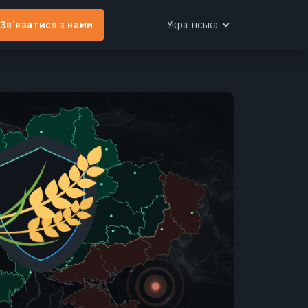
Зв’язатися з нами
Українська
English
Español
Português
Українська
EOS RayVision
Русский
ндивідуальні аналітичні звіти з розширеною
ізуалізацією для будь-якої галузі.
Дізнатися більше