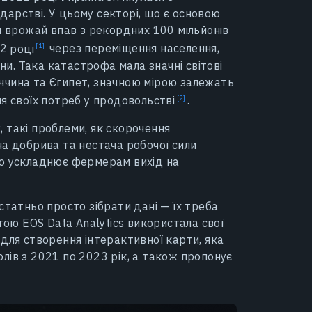
арстві. У цьому секторі, що є основою
й врожай впав з рекордних 100 мільйонів
22
році
через переміщення населення,
йни. Така катастрофа мала значні світові
реччина та Єгипет, значною мірою залежать
я своїх потреб у
продовольстві
.
 такі проблеми, як скорочення
на добрива та нестача робочої сили
що ускладнює фермерам вихід на
статньо просто зібрати дані — їх треба
тою EOS Data Analytics використала свої
для створення інтерактивної карти, яка
лів з 2021 по 2023 рік, а також пропонує