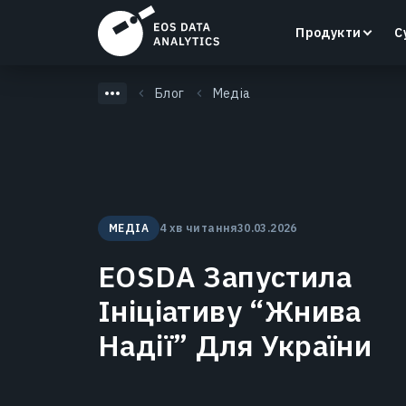
Продукти
С
Блог
Медіа
LandViewer
Пошук, візуалізація та аналіз супутникових
МЕДІА
4 хв читання
30.03.2026
знімків безпосередньо у вашому браузері.
EOSDA Запустила
Дізнатися більше
Ініціативу “Жнива
Надії” Для України