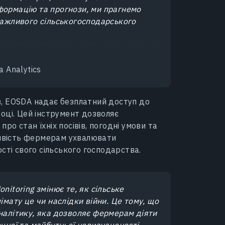
формацію та прогнози, ми прагнемо
важливого сільськогосподарського
 Analytics
, EOSDA надає безплатний доступ до
оці. Цей інструмент дозволяє
о стан їхніх посівів, погодні умови та
ливість фермерам ухвалювати
сті свого сільського господарства.
nitoring змінює те, як сільське
імату це чи наслідки війни. Це тому, що
налітику, яка дозволяє фермерам діяти
чної та майбутньої невизначеності.