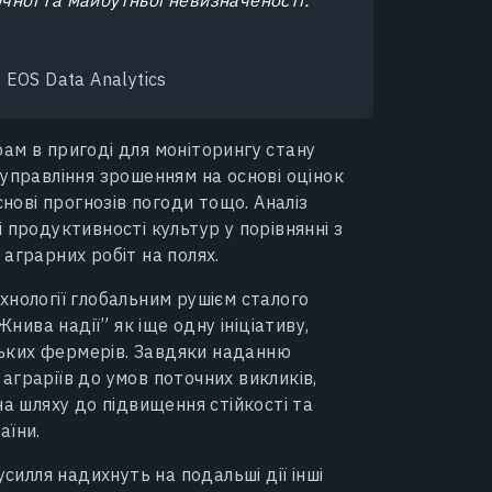
 EOS Data Analytics
ам в пригоді для моніторингу стану
управління зрошенням на основі оцінок
снові прогнозів погоди тощо. Аналіз
 продуктивності культур у порівнянні з
аграрних робіт на полях.
хнології глобальним рушієм сталого
Жнива надії” як іще одну ініціативу,
ьких фермерів. Завдяки наданню
аграріїв до умов поточних викликів,
на шляху до підвищення стійкості та
аїни.
усилля надихнуть на подальші дії інші