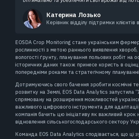
Катерина Лозько
Керівник відділу підтримки клієнтів в
EOSDA Crop Monitoring стане українським фермер
рослинності з метою раннього виявлення хвороб, 
вологості ґрунту, планування польових робіт на о
історичних даних також принесе користь в оцінці
попередніми роками та стратегічному плануванні 
Дотримуючись свого бачення зробити космічні те
розвитку на Землі, EOS Data Analytics запустила “
спрямовану на розширення можливостей українс
важливого цифрового інструмента для адаптації 
компанія бачить цю ініціативу як важливий крок 
відновлення сільськогосподарського сектору Укр
Команда EOS Data Analytics сподівається, що ці з