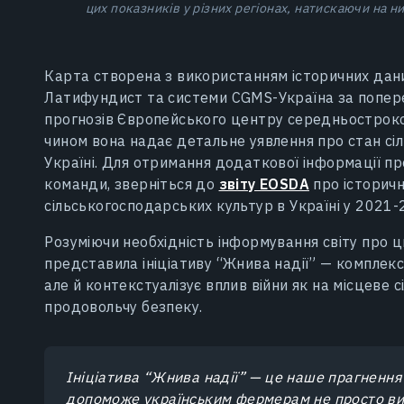
цих показників у різних регіонах, натискаючи на ни
Карта створена з використанням історичних дани
Латифундист та системи CGMS-Україна за поперед
прогнозів Європейського центру середньостроков
чином вона надає детальне уявлення про стан сі
Україні. Для отримання додаткової інформації про
команди, зверніться до
звіту EOSDA
про історичн
сільськогосподарських культур в Україні у 2021-
Розуміючи необхідність інформування світу про ц
представила ініціативу “Жнива надії” — комплекс
але й контекстуалізує вплив війни як на місцеве с
продовольчу безпеку.
Ініціатива “Жнива надії” — це наше прагнення
допоможе українським фермерам не просто виж