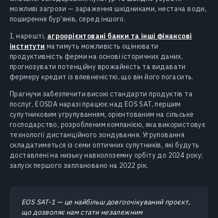
можливі загрози — зараження шкідниками, нестача води,
поширення бур’янів, серед іншого.
І, нарешті,
агроорієнтовані банки та інші фінансові
інститути
матимуть можливість оцінювати
продуктивність ферми на основі історичних даних,
прогнозувати потенційну врожайність та видавати
фермеру кредит із впевненістю, що він його погасить.
Прагнучи забезпечити високі стандарти продуктів та
послуг, EOSDA наразі працює над EOS SAT, першим
супутниковим угрупуванням, орієнтованим на сільське
господарство, розробленим компанією, яка використовує
технології дистанційного зондування. Угруповання
складатиметься із семи оптичних супутників, які будуть
доставлені на низьку навколоземну орбіту до 2024 року;
запуск першого заплановано на 2022 рік.
EOS SAT-1 — це найбільш довгоочікуваний проєкт,
що дозволяє нам стати незалежним