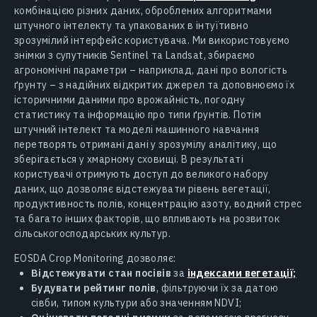
комбінацією різних даних, оброблених алгоритмами
штучного інтелекту та упакованих в інтуїтивно
зрозумілий інтерфейс користувача. Ми використовуємо
знімки з супутників Sentinel та Landsat, збираємо
агрономічні параметри – наприклад, дані про вологість
ґрунту – з надійних відкритих джерел та доповнюємо їх
історичними даними про врожайність, погодну
статистику та інформацію про типи ґрунтів. Потім
штучний інтелект та моделі машинного навчання
перетворять отримані дані у зрозумілу аналітику, що
зберігається у хмарному сховищі. В результаті
користувачі отримують доступ до великого набору
даних, що дозволяє відстежувати рівень вегетації,
продуктивность полів, концентрацію азоту, водний стрес
та багато інших факторів, що впливають на розвиток
сільськогосподарських культур.
EOSDA Crop Monitoring дозволяє:
Відстежувати стан посівів
за
індексами вегетації;
Будувати рейтинг полів
, фільтруючи їх за датою
сівби, типом культури або значенням NDVI;