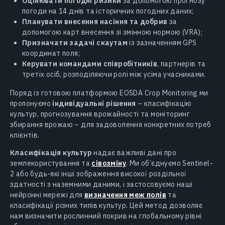
Оцінювати погодні ризики
за допомогою прогнозу
погоди на 14 днів та історичних погодних даних;
Планувати внесення насіння та добрив
за
допомогою карт внесення зі змінною нормою (VRA);
Призначати задачі скаутам
із зазначенням GPS
координат поля;
Керувати командами співробітників
, партнерів та
третіх осіб, розподіляючи ролі між усіма учасниками.
Поряд із готовою платформою EOSDA Crop Monitoring ми
пропонуємо
індивідуальні рішення
– класифікацію
культур, прогнозування врожайності та моніторинг
збирання врожаю – для задоволення конкретних потреб
клієнтів.
Класифікація культур
надає важливі дані про
землекористування та
сівозміну
. Ми об’єднуємо Sentinel-
2 або будь-які інші зображення високої роздільної
здатності з наземними даними, і застосовуємо наші
нейронні мережі для
визначення меж полів
та
класифікації різних типів культур. Цей метод дозволяє
нам визначити рослинний покрив на глобальному рівні