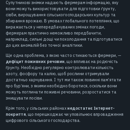
Супутникові знімки надають фермерам інформацію, яку
вони можуть використовувати для підготовки ґрунту,
сівби, вирощування сільськогосподарських культур та
збирання врожаю. В умовах глобального потепління, що
виражається у непередбачуваних змінах погоди,
фермерам практично неможливо передбачити,
наприклад, сильні дощі чи похолодання та підготуватися
до цих аномалій без точної аналітики.
Ще одна проблема, з якою часто стикаються фермери, —
дефіцит поживних речовин
, що впливає на родючість
ґрунту. Необхідно регулярно контролювати кількість
азоту, фосфору та калію, щоб рослини отримували
достатньо харчування. І тут ми також повинні пам’ятати
про бур’яни, з якими необхідно боротися, оскільки вони
можуть поглинати поживні речовини, розростатися та
знищувати посіви.
Крім того, у сільських районах
недостатнє Інтернет-
покриття
, що перешкоджає чи уповільнює впровадження
цифрового сільського господарства.