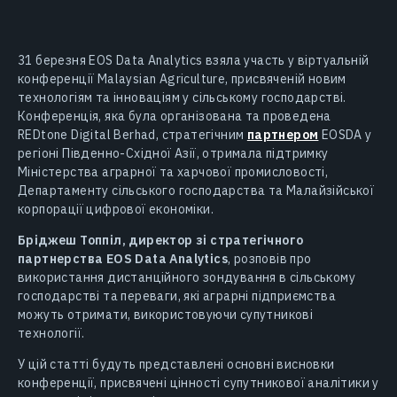
31 березня EOS Data Analytics взяла участь у віртуальній
конференції Malaysian Agriculture, присвяченій новим
технологіям та інноваціям у сільському господарстві.
Конференція, яка була організована та проведена
REDtone Digital Berhad, стратегічним
партнером
EOSDA у
регіоні Південно-Східної Азії, отримала підтримку
Міністерства аграрної та харчової промисловості,
Департаменту сільського господарства та Малайзійської
корпорації цифрової економіки.
Бріджеш Топпіл, директор зі стратегічного
партнерства EOS Data Analytics
, розповів про
використання дистанційного зондування в сільському
господарстві та переваги, які аграрні підприємства
можуть отримати, використовуючи супутникові
технології.
У цій статті будуть представлені основні висновки
конференції, присвячені цінності супутникової аналітики у