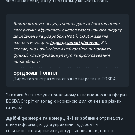
зібрані на певну дату та загальну кількість полів.
Використовуючи супутникові дані та багаторівневі
алгоритми, підкріплені експертизою нашого відділу
досліджень та розробок (R&D), EOSDA здатна
надавати складні
індивідуальні рішення.
Я б
сказав, що наші клієнти найчастіше вимагають
функції класифікації культур та прогнозування
врожайності.
Бріджеш Топпіл
Директор зі стратегічного партнерства в EOSDA
Завдяки багатофункціональному наповненню платформа
EOSDA Crop Monitoring є корисною для клієнтів з різних
галузей.
Дрібні фермери та комерційні виробники
отримають
цінну інформацію для управління здоров’ям
сільськогосподарських культур, включаючи дані про