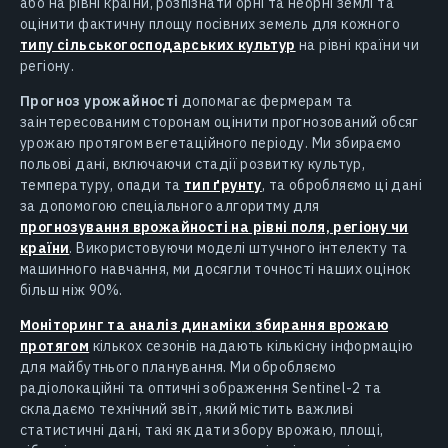
або на рівні країни, розпізнати орні та неорні землі та
оцінити фактичну площу посівних земель для кожного
типу сільськогосподарських культур
на рівні країни чи
регіону.
Прогноз урожайності
допомагає фермерам та
заінтересованим сторонам оцінити прогнозований обсяг
урожаю протягом вегетаційного періоду. Ми збираємо
польові дані, включаючи стадії розвитку культур,
температуру, опади та
тип ґрунту
, та обробляємо ці дані
за допомогою спеціального алгоритму для
прогнозування врожайності на рівні поля, регіону чи
країни
. Використовуючи моделі штучного інтелекту та
машинного навчання, ми досягли точності наших оцінок
більш ніж 90%.
Моніторинг та аналіз динаміки
збирання врожаю
протягом
кількох сезонів надають кількісну інформацію
для майбутнього планування. Ми обробляємо
радіолокаційні та оптичні зображення Sentinel-2 та
складаємо технічний звіт, який містить важливі
статистичні дані, такі як дати збору врожаю, площі,