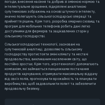
погоди, внесення насіння та добрив зі змінною нормою та
інтелектуальне зрошення, підкріплені аналітикою
супутникових зображень на основі штучного інтелекту,
значно полегшують сільськогосподарські операції та
прийняття рішень. Крім того, розробка хмарних сховищ та
програм для мобільних телефонів робить дані легко
доступними для фермерів та зацікавлених сторін у
сільському господарстві.
Сільськогосподарські технології, засновані на
супутниковій аналітиці, дозволяють сільському
господарству протистояти зміні клімату та нестачі
продовольства, викликаним населенням світу, що
постійно зростає. Крім того, агротехнології допомагають
компаніям, які займаються ланцюжками постачання
продуктів харчування, отримувати максимальну віддачу
від своїх полів, прогнозувати врожайність та планувати
виробництво, щоб задовольнити попит та забезпечити
продовольчу безпеку.