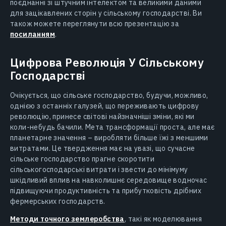
поєднанні зі штучним інтелектом та великими даними
для зацікавлених сторін у сільському господарстві. Ви
також можете переглянути всю презентацію за
посиланням
.
Цифрова Революція У Сільському
Господарстві
Очікується, що сільське господарство, будучи, можливо,
однією з останніх галузей, що переживають цифрову
революцію, принесе світові найзначніші зміни, які ми
коли-небудь бачили. Мета трансформації проста, але має
планетарне значення – виробляти більше їжі з меншими
витратами. Це твердження має на увазі, що сучасне
сільське господарство прагне скоротити
сільськогосподарські витрати і звести до мінімуму
шкідливий вплив на навколишнє середовище водночас
підвищуючи продуктивність та прибутковість дрібних
фермерських господарств.
Методи точного землеробства
, такі як моделювання