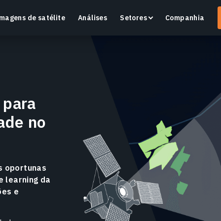
magens de satélite
Análises
Setores
Companhia
 para
Crop Monitoring
ade no
Monitore a saúde das culturas e as condições dos
O
campos com uma plataforma inteligente de
v
agricultura de precisão.
Saiba mais
S
s oportunas
e learning da
ões e