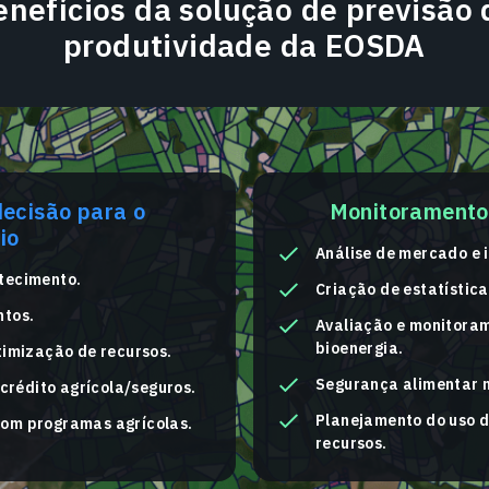
enefícios da solução de previsão 
produtividade da EOSDA
ecisão para o
Monitoramento 
io
Análise de mercado e i
tecimento.
Criação de estatística
ntos.
Avaliação e monitora
bioenergia.
timização de recursos.
Segurança alimentar n
 crédito agrícola/seguros.
Planejamento do uso d
om programas agrícolas.
recursos.