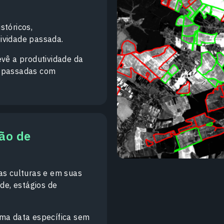
stóricos,
ividade passada.
evê a produtividade da
s passadas com
são de
as culturas e em suas
ade, estágios de
uma data específica sem