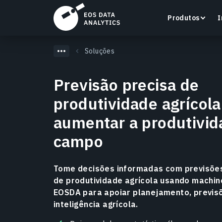
Produtos
I
Soluções
Previsão precisa de
produtividade agrícola
LandViewer
aumentar a produtivid
Pesquise, visualize e analise imagens de satélite
diretamente no seu navegador.
campo
Saiba mais
Tome decisões informadas com previsõe
de produtividade agrícola usando machin
EOSDA para apoiar planejamento, previs
inteligência agrícola.