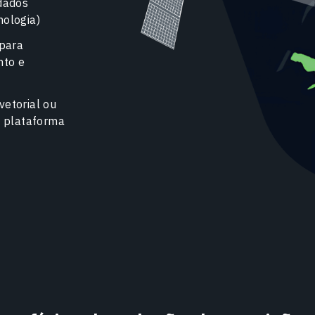
dados
nologia)
 para
nto e
etorial ou
u plataforma