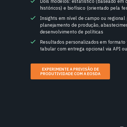
Dois modelos: estatístico (baseado em 
históricos) e biofísico (orientado pela fe
Insights em nível de campo ou regional
planejamento de produção, abastecime
desenvolvimento de políticas
Resultados personalizados em formato v
tabular com entrega opcional via API o
EXPERIMENTE A PREVISÃO DE
PRODUTIVIDADE COM A EOSDA