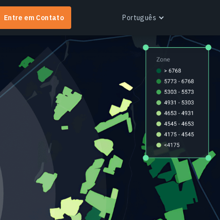
Entre em Contato
Português
English
Español
Português
Українська
EOS RayVision
btenha relatórios analíticos personalizados com
isualização avançada para qualquer setor.
aiba mais