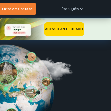
Entre em Contato
Português
English
ACESSO ANTECIPADO
Español
Português
Українська
EOS RayVision
Русский
btenha relatórios analíticos personalizados com
isualização avançada para qualquer setor.
aiba mais