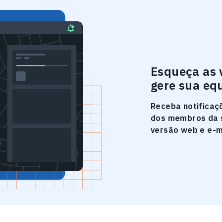
Esqueça as 
gere sua eq
Receba notificaç
dos membros da s
versão web e e-m