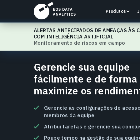
Produtos
I
ALERTAS ANTECIPADOS DE AMEAÇAS ÀS C
EOSDA Crop Monitoring
COM INTELIGÊNCIA ARTIFICIAL
Monitoramento de riscos em campo
Gerencie sua equipe
LandViewer
Pesquise, visualize e analise imagens de satélite
fácilmente e de forma 
diretamente no seu navegador.
maximize os rendimen
Saiba mais
Gerencie as configurações de acesso
membros da equipe
Atribui tarefas e gerencie sua concl
Poupe tempo na gestão de sua equip