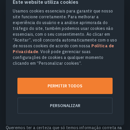
support@eosda.com
. Podemos pedir-lhe informações
Este website utiliza cookies
adicionais para verificar a sua identidade e proteger a
Usamos cookies essenciais para garantir que nosso
divulgação de informações. Precisamos ter a certeza que é
site funcione corretamente. Para melhorar a
quem diz ser quando solicita cópias de dados, e assim que
experiência do usuário e a análise aprimorada do
estivermos satisfeitos quanto à sua identidade, enviaremos-
tráfego do site, também podemos usar cookies não
lhe uma cópia dos seus dados por e-mail ou correio. Se nesta
essenciais, com o seu consentimento. Ao clicar em
fase de verificação nos for solicitado que nos forneça
“Aceitar”, você concorda automaticamente com o uso
quaisquer documentos de identificação, estes documentos
de nossos cookies de acordo com nossa
Política de
serão avaliados a fim de verificar sua identidade antes de
Privacidade
. Você pode gerenciar suas
que nós divulguemos dados pessoais, e os documentos de
configurações de cookies a qualquer momento
identificação não serão armazenados por mais tempo, nem
clicando em “Personalizar cookies”.
utilizados para qualquer outro fim que não seja o de facilitar
seu pedido de acesso. Se não for residente no Reino Unido ou
na UE, reservamo-nos o direito de cobrar uma pequena taxa
PERMITIR TODOS
administrativa pelo fornecimento desta informação, se
permitido pela lei de dados que rege o seu local de
residência.
PERSONALIZAR
9 B. Direito de alterar/corrigir a
informação que temos sobre você
Queremos ter a certeza que só temos informação correta na