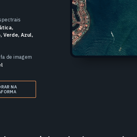
spectrais
tica,
 Verde, Azul,
efa de imagem
el
ORAR NA
AFORMA