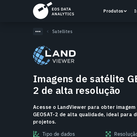
Produtos
I
Satellites
LandViewer
Pesquise, visualize e analise imagens de satélite
Imagens de satélite 
diretamente no seu navegador.
2 de alta resolução
Saiba mais
Acesse o LandViewer para obter imagem 
GEOSAT-2 de alta qualidade, ideal para d
projetos.
Tipo de dados
Resoluçã