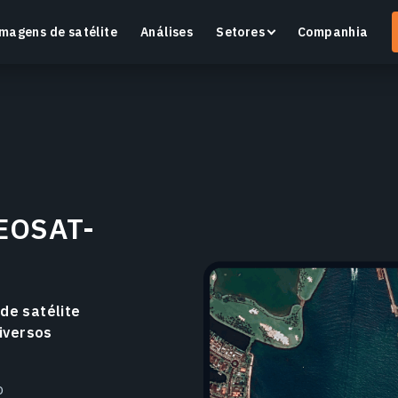
magens de satélite
Análises
Setores
Companhia
Crop Monitoring
Monitore a saúde das culturas e as condições dos
O
GEOSAT-
campos com uma plataforma inteligente de
v
agricultura de precisão.
Saiba mais
S
de satélite
iversos
o