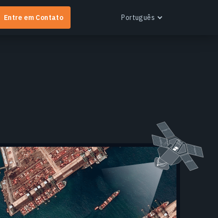
Entre em Contato
Português
English
Español
Português
Українська
EOS RayVision
btenha relatórios analíticos personalizados com
isualização avançada para qualquer setor.
aiba mais