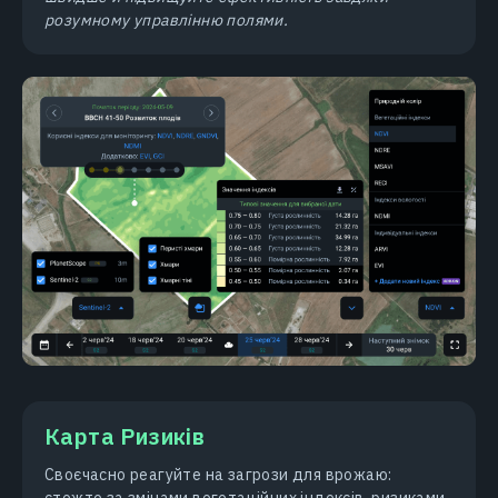
розумному управлінню полями.
Карта Ризиків
Своєчасно реагуйте на загрози для врожаю:
стежте за змінами вегетаційних індексів, ризиками