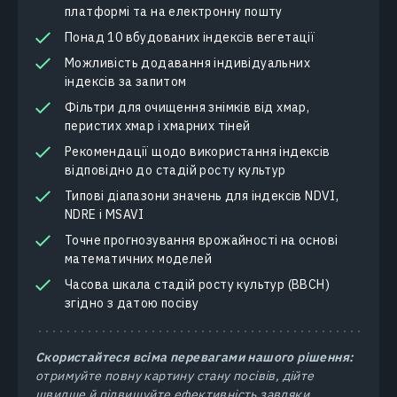
платформі та на електронну пошту
Понад 10 вбудованих індексів вегетації
Можливість додавання індивідуальних
індексів за запитом
Фільтри для очищення знімків від хмар,
перистих хмар і хмарних тіней
Рекомендації щодо використання індексів
відповідно до стадій росту культур
Типові діапазони значень для індексів NDVI,
NDRE і MSAVI
Точне прогнозування врожайності на основі
математичних моделей
Часова шкала стадій росту культур (BBCH)
згідно з датою посіву
Скористайтеся всіма перевагами нашого рішення:
отримуйте повну картину стану посівів, дійте
швидше й підвищуйте ефективність завдяки