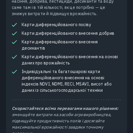
насіння, добрива, пестициди, десиканти та воду
саме там і в тій кількості, як це потрібно — це
знижує витрати й підвищує врожайність.
Карти диференційованого посіву
Карти диференційованого внесення добрив
Карти диференційованого внесення
десикантів
Карти диференційованого внесення на основі
даних про врожайність
Індивідуальні та багатошарові карти
диференційованого внесення на основі
індексів NDVI, NDMI, RECl, MSAVI, висот або
даних із сільськогосподарської техніки
Скористайтеся всіма перевагами нашого рішення:
зменшуйте витрати на засоби агровиробництва,
підвищуйте продуктивність полів і досягайте
максимальної врожайності завдяки точному