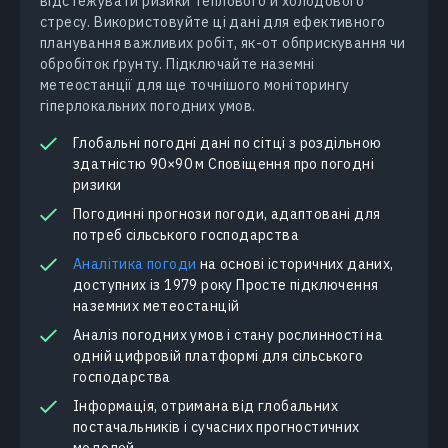
відстежувати ризики теплового й холодового
стресу. Використовуйте ці дані для ефективного
планування важливих робіт, як-от обприскування чи
обробіток ґрунту. Підключайте наземні
метеостанції для ще точнішого моніторингу
гіперлокальних погодних умов.
Глобальні погодні дані по сітці з роздільною
здатністю 90×90 м Сповіщення про погодні
ризики
Погодинні прогнози погоди, адаптовані для
потреб сільського господарства
Aналітика погоди
на основі історичних даних,
доступних із 1979 року Просте підключення
наземних метеостанцій
Аналіз погодних умов і стану рослинності на
одній цифровій платформі для сільського
господарства
Інформація, отримана від глобальних
постачальників і сучасних прогностичних
моделей