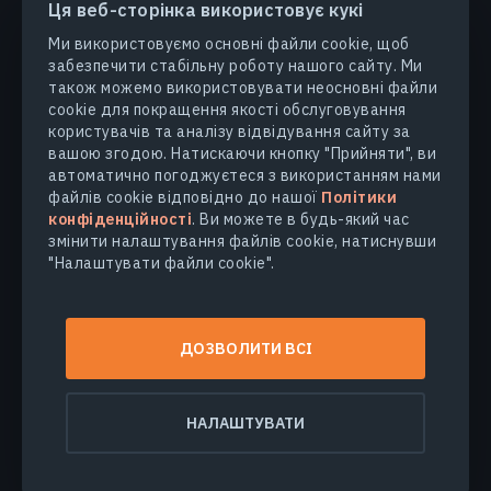
Ця веб-сторінка використовує кукі
Ми використовуємо основні файли cookie, щоб
забезпечити стабільну роботу нашого сайту. Ми
ПРОДУКТИ ТА РІШЕННЯ
також можемо використовувати неосновні файли
cookie для покращення якості обслуговування
користувачів та аналізу відвідування сайту за
ГАЛУЗІ
вашою згодою. Натискаючи кнопку "Прийняти", ви
автоматично погоджуєтеся з використанням нами
КОМПАНІЯ
файлів cookie відповідно до нашої
Політики
конфіденційності
. Ви можете в будь-який час
змінити налаштування файлів cookie, натиснувши
ДІЗНАТИСЯ БІЛЬШЕ
"Налаштувати файли cookie".
© 2026
EOS Data Analytics,Inc.
ДОЗВОЛИТИ ВСІ
Всі права захищені.
Умови користування
Політика конфіденційності
НАЛАШТУВАТИ
Не продавайте мої персональні дані
Безпека даних