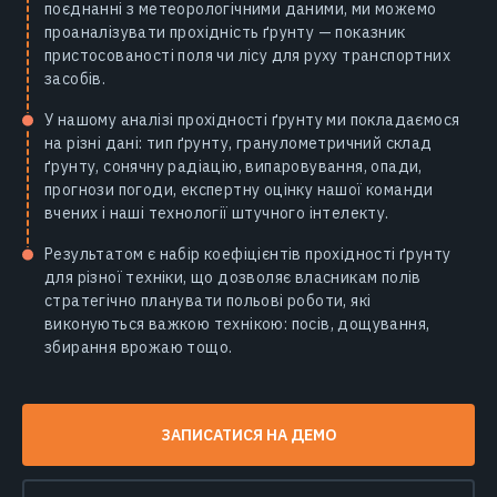
поєднанні з метеорологічними даними, ми можемо
проаналізувати прохідність ґрунту — показник
пристосованості поля чи лісу для руху транспортних
засобів.
У нашому аналізі прохідності ґрунту ми покладаємося
на різні дані: тип ґрунту, гранулометричний склад
ґрунту, сонячну радіацію, випаровування, опади,
прогнози погоди, експертну оцінку нашої команди
вчених і наші технології штучного інтелекту.
Результатом є набір коефіцієнтів прохідності ґрунту
для різної техніки, що дозволяє власникам полів
стратегічно планувати польові роботи, які
виконуються важкою технікою: посів, дощування,
збирання врожаю тощо.
ЗАПИСАТИСЯ НА ДЕМО