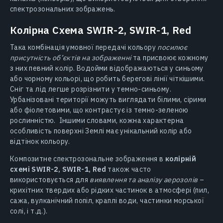
спектрозональних зображень.
Колірна Схема SWIR-2, SWIR-1, Red
Така комбінація умовної передачі кольору
посилює
присутність об’єктів на зображенні
та присвоює кожному
з них певний колір. Водойми відображаються у синьому
або чорному кольорі, що робить берегові лінії чіткішими.
Сніг та лід легше розрізнити у темно-синьому.
Урбанізовані території можуть виглядати білими, сірими
або фіолетовими, що контрастує із темно-зеленою
рослинністю. Іншими словами, кожна характерна
особливість поверхні Землі має унікальний колір або
відтінок кольору.
Композитне спектрозональне зображення в
колірній
схемі SWIR-2, SWIR-1, Red
також часто
використовується для
виявлення та аналізу аерозолів
–
крихітних твердих або рідких частинок в атмосфері (пил,
сажа, вулканічний попіл, краплі води, частинки морської
солі, і т.д.).