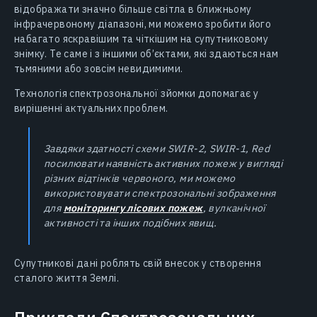
відображати значно більше світла в ближньому
інфрачервоному діапазоні, ми можемо зробити його
набагато яскравішим та чіткішим на супутниковому
знімку. Те саме і з іншими об’єктами, які здаються нам
тьмяними або зовсім невидимими.
Технологія спектрозональної зйомки допомагає у
вирішенні актуальних проблем.
Завдяки здатності схеми SWIR-2, SWIR-1, Red
посилювати наявність активних пожеж у вигляді
різних відтінків червоного, ми можемо
використовувати спектрозональні зображення
для
моніторингу лісових пожеж
, вулканічної
активності та інших подібних явищ.
Супутникові дані роблять свій внесок у створення
сталого життя Землі.