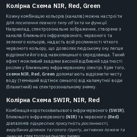
Колірна Схема NIR, Red, Green
Кожну комбінацію кольорів (каналів) можна настроїти
для
посилення певного типу об’єкта чи функції
.
Наприклад, спектрозональне зображення, створене з
каналів ближнього інфрачервоного, червоного та
зеленого кольорів, надасть всій рослинності чіткого
червоного кольору, що дозволяє людському оку легше
відрізнити його від навколишнього середовища. Такий
ефект можливий завдяки високій відбивній здатності
рослин у ближньому інфрачервоному спектрі. Крім того,
схеми NIR, Red, Green
допомагають відрізнити чисту
воду (темніший відтінок синього) від каламутної води
(блакитний) на спектрозональному знімку.
Колірна Схема SWIR, NIR, Red
Комбінація короткохвильового інфрачервоного
(SWIR)
,
ближнього інфрачервоного
(NIR)
та червоного
(Red)
діапазонів
підкреслює присутність рослинності,
вирубаних ділянок та голого ґрунту, активних пожеж та
диму
на спектрозональному знімку.