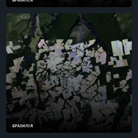
13.34419°S 53.53809°W
БРАЗИЛІЯ
13.34419°S 53.53809°W