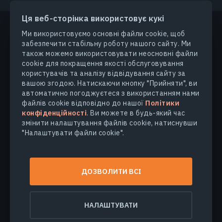
Ця веб-сторінка використовує кукі
Ми використовуємо основні файли cookie, щоб
забезпечити стабільну роботу нашого сайту. Ми
ПРОДУКТИ ТА РІШЕННЯ
також можемо використовувати неосновні файли
cookie для покращення якості обслуговування
користувачів та аналізу відвідування сайту за
ГАЛУЗІ
вашою згодою. Натискаючи кнопку "Прийняти", ви
автоматично погоджуєтеся з використанням нами
КОМПАНІЯ
файлів cookie відповідно до нашої
Політики
конфіденційності
. Ви можете в будь-який час
змінити налаштування файлів cookie, натиснувши
ДІЗНАТИСЯ БІЛЬШЕ
"Налаштувати файли cookie".
© 2026
EOS Data Analytics,Inc.
ДОЗВОЛИТИ ВСІ
Всі права захищені.
Умови користування
Політика конфіденційності
НАЛАШТУВАТИ
Не продавайте мої персональні дані
Безпека даних