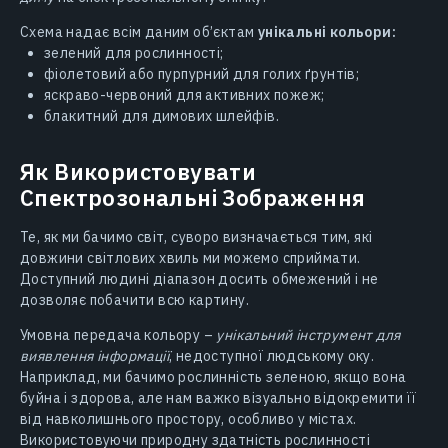
Схема надає всім даним об’єктам
унікальні кольори:
зелений для рослинності;
фіолетовий або пурпурний для голих ґрунтів;
яскраво-червоний для активних пожеж;
блакитний для димових шлейфів.
Як Використовувати
Спектрозональні Зображення
Те, як ми бачимо світ, суворо визначається тим, які
довжини світлових хвиль ми можемо сприймати.
Доступний людині діапазон досить обмежений і не
дозволяє побачити всю картину.
Умовна передача кольору –
унікальний інструмент для
виявлення інформації
, недоступної людському оку.
Наприклад, ми бачимо рослинність зеленою, якщо вона
буйна і здорова, але нам важко візуально відокремити її
від навколишнього простору, особливо у містах.
Використовуючи природну здатність рослинності