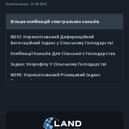
Опубліковано: 27.09.2021
Більше комбінацій спектральних каналів:
NDVI: Нормалізований Диференційний
Вегетаційний Індекс у Сільському Господарстві
Комбінації Каналів Для Сільського Господарства
Індекс Хлорофілу У Сільському Господарстві
NDMI: Нормалізований Різницевий Індекс
Вологості
Панхроматичні Знімки та Технологія
Панхроматичного Злиття
NDWI: Нормалізований Диференційний Індекс
Вологості
Нормалізований Диференційний Індекс