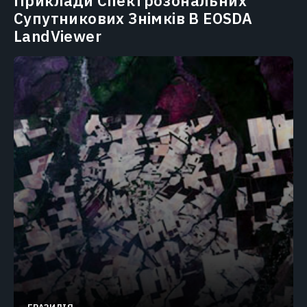
Приклади Спектрозональних
Супутникових Знімків В EOSDA
LandViewer
БРАЗИЛІЯ