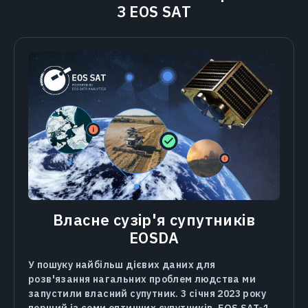
З EOS SAT
Власне сузір'я супутників
EOSDA
У пошуку найбільш дієвих даних для
розв'язання нагальних проблем людства ми
запустили власний супутник. 3 січня 2023 року
перший із семи оптичних супутників, EOS SAT-1,