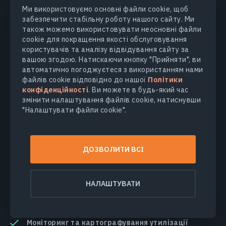
Ми використовуємо основні файли cookie, щоб
забезпечити стабільну роботу нашого сайту. Ми
також можемо використовувати неосновні файли
cookie для покращення якості обслуговування
користувачів та аналізу відвідування сайту за
вашою згодою. Натискаючи кнопку "Прийняти", ви
автоматично погоджуєтеся з використанням нами
файлів cookie відповідно до нашої
Політики
конфіденційності
. Ви можете в будь-який час
змінити налаштування файлів cookie, натиснувши
"Налаштувати файли cookie".
Видобуток корисних копалин
ДОЗВОЛИТИ ВСІ
Надання високоякісних даних EOS SAT, продуктів
та онлайн-сервісів
НАЛАШТУВАТИ
Моніторинг активних гірничих ділянок та
інтенсивності видобування корисних копалин у
відкритих рудниках
Моніторинг та картографування утилізації