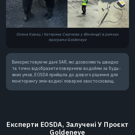
Олена Кавац і Катерина Сергєєва у Фінляндії в рамках
програми Goldeneye
Використовуючи дані SAR, які дозволяють швидко
та точно відобразити поверхневі водойми за будь-
яких умов, EOSDA прийшла до дієвого рішення для
моніторингу змін водної поверхні хвостосховищ.
Експерти EOSDA, Залучені У Проєкт
Goldeneye