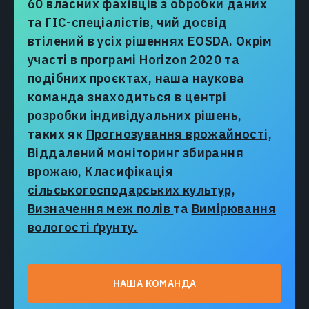
60 власних фахівців з обробки даних
та ГІС-спеціалістів, чий досвід
втілений в усіх рішеннях EOSDA. Окрім
участі в програмі Horizon 2020 та
подібних проєктах, наша наукова
команда знаходиться в центрі
розробки
індивідуальних рішень,
таких як
Прогнозування врожайності,
Віддалений моніторинг збирання
врожаю,
Класифікація
сільськогосподарських культур,
Визначення меж полів
та
Вимірювання
вологості ґрунту.
НАША КОМАНДА