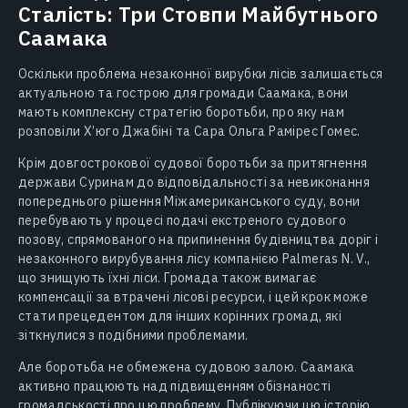
Сталість: Три Стовпи Майбутнього
Саамака
Оскільки проблема незаконної вирубки лісів залишається
актуальною та гострою для громади Саамака, вони
мають комплексну стратегію боротьби, про яку нам
розповіли Х’юго Джабіні та Сара Ольга Рамірес Гомес.
Крім довгострокової судової боротьби за притягнення
держави Суринам до відповідальності за невиконання
попереднього рішення Міжамериканського суду, вони
перебувають у процесі подачі екстреного судового
позову, спрямованого на припинення будівництва доріг і
незаконного вирубування лісу компанією Palmeras N. V.,
що знищують їхні ліси. Громада також вимагає
компенсації за втрачені лісові ресурси, і цей крок може
стати прецедентом для інших корінних громад, які
зіткнулися з подібними проблемами.
Але боротьба не обмежена судовою залою. Саамака
активно працюють над підвищенням обізнаності
громадськості про цю проблему. Публікуючи цю історію,