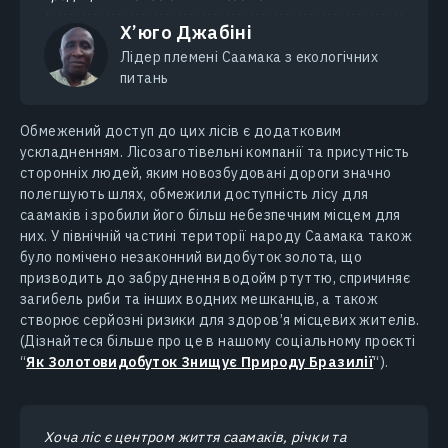
Х’юго Джабіні
Лідер племені Саамака з екологічних
питань
Обмежений доступ до цих лісів є додатковим
ускладненням. Лісозаготівельні компанії та присутність
сторонніх людей, яким новозбудовані дороги значно
полегшують шлях, обмежили доступність лісу для
саамаків і зробили його більш небезпечним місцем для
них. У північній частині території народу Саамака також
було помічено незаконний видобуток золота, що
призводить до забруднення водойм ртуттю, спричиняє
загибель риби та інших водних мешканців, а також
створює серйозні ризики для здоров’я місцевих жителів.
(Дізнайтеся більше про це в нашому соціальному проєкті
“
Як Золотовидобуток Знищує Природу Бразилії
“).
Хоча ліс є центром життя саамаків, річки та