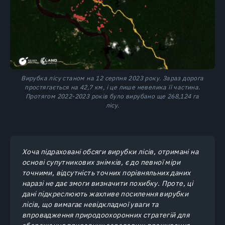
Вирубка лісу станом на 12 серпня 2023 року. Зараз дорога
простягається на 42,7 км, і це лише невелика її частина.
Протягом 2022-2023 років було вирубано ще 268,124 га
лісу.
Хоча підраховані обсяги вирубки лісів, отримані на
основі супутникових знімків, є до певної міри
точними, відсутність точних порівняльних даних
наразі не дає змоги визначити похибку. Проте, ці
дані підкреслюють жахливе посилення вирубки
лісів, що вимагає невідкладної уваги та
впровадження природоохоронних стратегій для