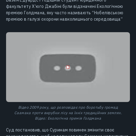
Вазен Едуардс і тодішній студент юридичного
факультету Х’юго Джабіні були відзначені Екологічною
премією Голдмана, яку часто називають “Нобелівською
премією в галузі охорони навколишнього середовища”
Відео 2009 року, що розповідає про боротьбу громад
Саамака проти вирубки лісу на їхніх традиційних землях.
Відео: Екологічна премія Голдмана
Суд постановив, що Суринам повинен змінити своє