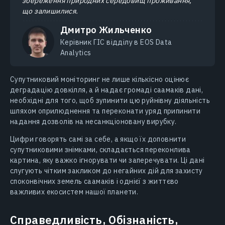
збереження природних середовищ проживання,
що залишилися.
Дмитро Жильченко
Керівник ГІС відділу в EOS Data
Analytics
Супутниковий моніторинг не лише кількісно оцінює
деградацію довкілля, а й надає громаді саамаків дані,
необхідні для того, щоб зупинити цю руйнівну діяльність
шляхом оприлюднення та переконати уряд припинити
надання дозволів на несанкціоновану вирубку.
Цифри говорять самі за себе, а якщо їх доповнити
супутниковими знімками, складається переконлива
картина, яку важко ігнорувати чи заперечувати. Ці дані
слугують чітким закликом до негайних дій для захисту
споконвічних земель саамаків і однієї з життєво
важливих екосистем нашої планети.
Справедливість, Обізнаність,