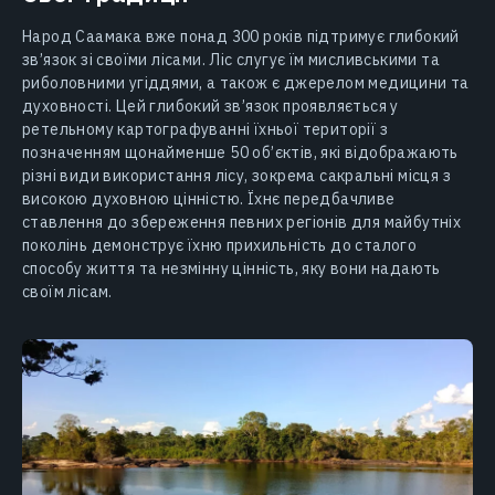
Народ Саамака вже понад 300 років підтримує глибокий
зв’язок зі своїми лісами. Ліс слугує їм мисливськими та
риболовними угіддями, а також є джерелом медицини та
духовності. Цей глибокий зв’язок проявляється у
ретельному картографуванні їхньої території з
позначенням щонайменше 50 об’єктів, які відображають
різні види використання лісу, зокрема сакральні місця з
високою духовною цінністю. Їхнє передбачливе
ставлення до збереження певних регіонів для майбутніх
поколінь демонструє їхню прихильність до сталого
способу життя та незмінну цінність, яку вони надають
своїм лісам.