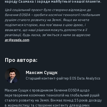
народу Саамака і заради майбутнього нашої планети.
Цей соціальний проєкт було створено відповідно до
бачення EOSDA – зробити космічні технології глобальним
рушієм сталого розвитку на Землі. Якщо ви хочете
поділитися історією, яка пов’язана з цією ідеєю, і
вважаєте, що наші рішення можуть допомогти в її
реалізації, будь ласка, зв’яжіться з нами за адресою
pr@eosda.com
.
Про автора:
Максим Сущук
Старший контент-райтер EOS Data Analytics
Максим Сущук є провідником бачення EOSDA щодо
перетворення космічних технологій на глобальний рушій
сталого розвитку на Землі. Він має понад 15 років досвіду
в журналістиці та створенні контенту для відомих