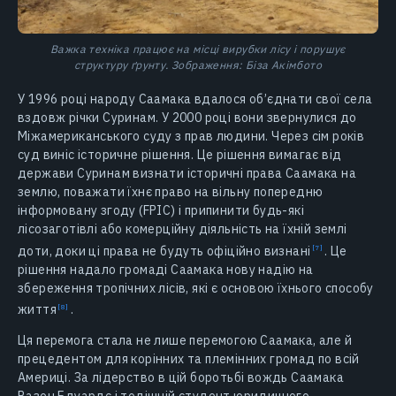
Важка техніка працює на місці вирубки лісу і порушує
структуру ґрунту. Зображення: Біза Акімбото
У 1996 році народу Саамака вдалося об’єднати свої села
вздовж річки Суринам. У 2000 році вони звернулися до
Міжамериканського суду з прав людини. Через сім років
суд виніс історичне рішення. Це рішення вимагає від
держави Суринам визнати історичні права Саамака на
землю, поважати їхнє право на вільну попередню
інформовану згоду (FPIC) і припинити будь-які
лісозаготівлі або комерційну діяльність на їхній землі
доти, доки ці права не будуть офіційно
визнані
.
Це
рішення надало громаді Саамака нову надію на
збереження тропічних лісів, які є основою їхнього способу
життя
.
Ця перемога стала не лише перемогою Саамака, але й
прецедентом для корінних та племінних громад по всій
Америці. За лідерство в цій боротьбі вождь Саамака