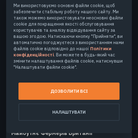
чималої кількості сіл та сільськогосподарських угідь,
Ми використовуємо основні файли cookie, щоб
але згодом вода зійшла і на території, відомій як
забезпечити стабільну роботу нашого сайту. Ми
Великий Луг, природа почала відновлюватися.
також можемо використовувати неосновні файли
cookie для покращення якості обслуговування
МАКСИМ СУЩУК
07.11.2024
користувачів та аналізу відвідування сайту за
вашою згодою. Натискаючи кнопку "Прийняти", ви
автоматично погоджуєтеся з використанням нами
файлів cookie відповідно до нашої
Політики
конфіденційності
. Ви можете в будь-який час
змінити налаштування файлів cookie, натиснувши
"Налаштувати файли cookie".
ДОЗВОЛИТИ ВСІ
НАЛАШТУВАТИ
СОЦІАЛЬНІ ПРОЄКТИ
Як Гезер Вайлдман Впливає На
Майбутнє Фермерів Британії