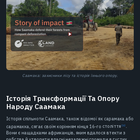
Саамака: захисники лісу та історія їхнього опору.
Історія Трансформації Та Опору
Народу Саамака
Історія спільноти Саамака, також відомої як сарамака або
сарамакка, сягає своїм корінням кінця 16-го
століття
.
Вони є нащадками африканців, яким вдалося втекти з
рабства й утворити власні незалежні громади в густих