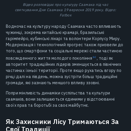
Відео розповідає про культуру Саамака під час
святкування Дня Саамака 19 вересня 2019 року. Відео:
Fatbox
Водночас на культуру народу Саамака часто впливають
чужинці, зокрема китайські крамарі, бразильські
гарімпейро, кубинські лікарі та волонтери Корпусу Миру.
Модернізація і технологічний прогрес також призвели до
того, що смартфони та соціальні мережі стали частиною
повсякденного життя молодого
покоління
,
тоді як
авторитет традиційних лідерів зменшується в північних
частинах їхньої території. Проте якщо рухатись вгору по
річці далі на південь, можна зустріти більш традиційні
громади, які зазнають меншого впливу ззовні.
Попри мінливість динаміки суспільства та культури
саамаків, вони залишаються єдиними у відстоюванні
своїх прав та боротьбі за своє майбутнє.
Як Захисники Лісу Тримаються За
Свої Традиції