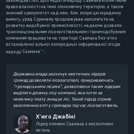
законодавство, щоб надати народу Саамака колективне
право власності на їхню споконвічну територію, а також
значний суверенітет над нею. Але, попри цю юридичну
вимогу, уряд Суринаму продовжував наполягати на
розвитку видобувної промисловості, надаючи дозволи
транснаціональним лісозаготівельним і гірничодобувним
компаніям працювати на території Саамака без чітко
встановленої вільної попередньої інформованої згоди
народу
Саамака
.
Державна влада заохочує неетичних лідерів
громад дозволяти лісозаготівлі, прикриваючись
“громадськими лісами”, дозволяючи таким лідерам
виділяти ділянку лісу компанії, яка потім за
невелику плату знищує ліс. Такий підхід сприяє
захопленню еліт у громадах під час лісозаготівель.
Х’юго Джабіні
Лідер племені Саамака з екологічних
питань