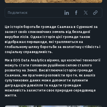
Поділитися:
Це історія боротьби громади Саамака в Суринамі за
захист своїх споконвічних земель від безладної
вирубки лісів. Однак історія цієї громади також
відображає перешкоди, які трапляються на
глобальному шляху боротьби за екологічну стійкість і
соціальну справедливість.
Ми в EOS Data Analytics віримо, що космічні технології
можуть стати головною рушійною силою сталого
розвитку на Землі. Висвітлюючи історію громади
Саамака, ми прагнемо розповісти про те, як аналіз
супутникових даних може допомогти зупинити
деградацію довкілля та надати громадам
можливість захистити своє природне середовище
життя.