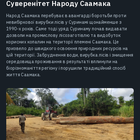
Суверенітет Народу Саамака
Народ Саамака перебуває в авангарді боротьби проти
невибіркової вирубки лісів у Суринамі щонайменше з
1990-х років. Саме тоді уряд Суринаму почав видавати
дозволи на промислову лісозаготівлю та видобуток
корисних копалин на території племені Саамака. Це
призвело до швидкого освоєння природних ресурсів на
цій території. Забруднення води, вирубка лісів і знищення
середовища проживання в результаті вплинули на
біорізноманіття регіону і порушили традиційний спосіб
життя Саамака.