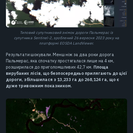
Типовий супутниковий знімок дороги Пальмерас із
супутника Sentinel-2, зроблений 26 вересня 2023 року на
платформі EOSDA LandViewer.
Результати шокували. Менш ніж за два роки дорога
Пальмерас, яка спочатку простягалася лише на 4 км,
розширилася до приголомшливих 42,7 км.
Площа
вирубаних лісів, що безпосередньо прилягають до цієї
дороги, збільшилася з 13,233 га до 268,124 га, що є
дуже тривожним показником.