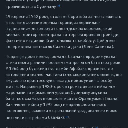
тропічних лісах
Суринаму
.
19 вересня 1762 року, столітня боротьба за незалежність
з голландськими колонізаторами, завершилась
підписанням договору з голландською короною, який
визнав територіальні права та торгові привілеї громади,
фактично надавши їй автономію та свободу. Цей день
тепер відзначається як Саамака дака (День Саамака).
Попри це досягнення, громада Саамака продовжувала
стикатися з різними проблемами протягом багатьох років.
У 1964 році будівництво дамби Афобака призвело до
затоплення значної частини їхніх споконвічних земель, що
змусило їх пристосовуватися до нових умов і способу
життя. Наприкінці 1980-х років громадянська війна між
маронами та військовим урядом Суринаму змусила
багатьох саамаків переселитися до Французької Гвіани.
Закінчення війни у 1992 році не принесло значного
полегшення, оскільки національний уряд значною мірою
нехтував потребами
Саамака
.