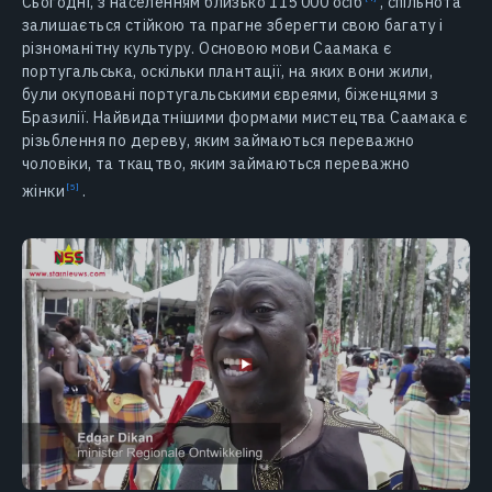
Сьогодні, з населенням близько 115 000
осіб
,
спільнота
залишається стійкою та прагне зберегти свою багату і
різноманітну культуру. Основою мови Саамака є
португальська, оскільки плантації, на яких вони жили,
були окуповані португальськими євреями, біженцями з
Бразилії. Найвидатнішими формами мистецтва Саамака є
різьблення по дереву, яким займаються переважно
чоловіки, та ткацтво, яким займаються переважно
жінки
.