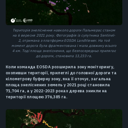
Територія знеліснення навколо дороги Пальмерас станом
на 6 вересня 2021 року. Фотографія із супутника Sentinel-
2, отримана з платформи EOSDA LandViewer. На той
момент дорога була фрагментована і мала довжину всього
4 км. Тоді площа знеліснення, що безпосередньо прилягає
до дороги, становила 13,233 га.
Коли команда EOSDA розширила зону моніторингу,
охопивши території, прилеглі до головної дороги та
кілометрову буферну зону, яка її оточує, загальна
площа знеліснених земель у 2021 році становила
71,704 га, а у 2022-2023 роках дерева зникли на
території площею 376,385 га.