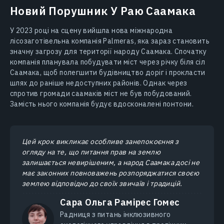
Новий Порушник У Раю Саамака
У 2023 році на сцену вийшла нова міжнародна
лісозаготівельна компанія Palmeras, яка зараз становить
значну загрозу для території народу Саамака. Спочатку
компанія планувала побудувати міст через річку біля сіл
Саамака, щоб полегшити будівництво доріг і прокласти
шлях до раніше недоступних районів. Однак через
спротив громади саамаків міст не був побудований.
Замість нього компанія будує вдосконалені понтони.
Цей крок викликає особливе занепокоєння з
огляду на те, що питання прав на землю
залишається невирішеним, а народ Саамака досі не
має законних повноважень розпоряджатися своєю
землею відповідно до своїх звичаїв і традицій.
Сара Ольга Рамірес Гомес
Радниця з питань інклюзивного