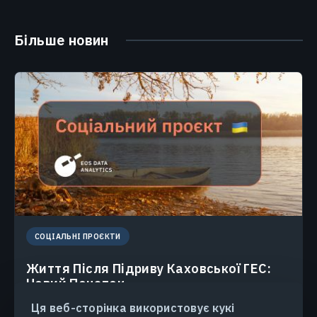
Більше новин
СОЦІАЛЬНІ ПРОЄКТИ
Життя Після Підриву Каховської ГЕС:
Новий Початок
Через знищення дамби відбулося затоплення
Ця веб-сторінка використовує кукі