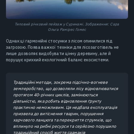
Типовий річковий пейзаж у Суринамі. Зображення: Сара
Ольга Рамірес Гомес
Однак ці гармонійні стосунки з лісом опинилися під
загрозою. Поява важкої техніки для лісозаготівель не
лише дозволяє видобувати цінну деревину, але й
порушує крихкий екологічний баланс екосистеми.
Традиційні методи, зокрема підсічно-вогневе
землеробство, що дозволяли лісу відновлюватися
протягом 40-річних циклів, замінюються
діяльністю, яка робить відновлення ґрунту
практично неможливим. Ця недбала експлуатація
призвела до витіснення тварин, порушення
харчового ланцюга та перекриття струмків, що
вплинуло на рибні ресурси та серйозно порушило
традиційний спосіб життя саамаків