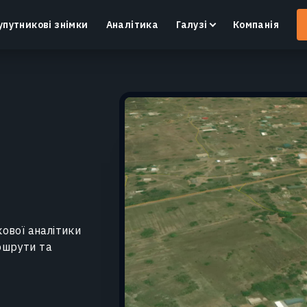
упутникові знімки
Аналітика
Галузі
Компанія
Crop Monitoring
Контроль посівів та полів за допомогою
І
інтелектуальної платформи для точного
в
землеробства.
Дізнатися більше
ової аналітики
аршрути та