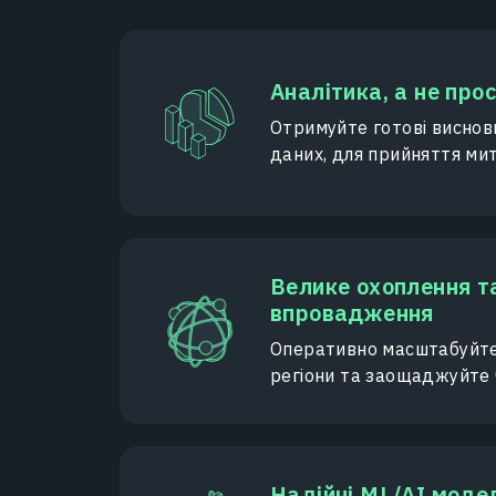
Аналітика, а не про
Отримуйте готові висновк
даних, для прийняття мит
Велике охоплення т
впровадження
Оперативно масштабуйте 
регіони та заощаджуйте 
Надійні ML/AI моде