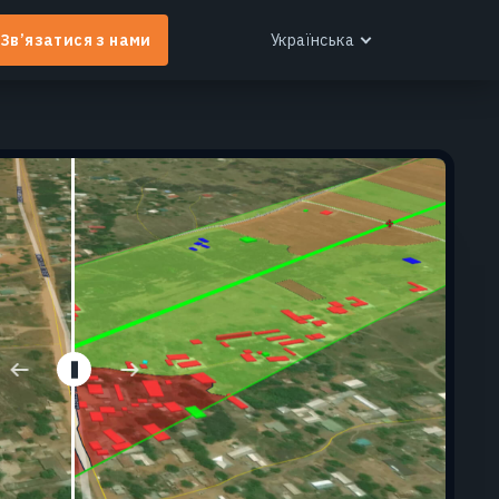
Зв’язатися з нами
Українська
English
Español
Português
Українська
EOS RayVision
ндивідуальні аналітичні звіти з розширеною
ізуалізацією для будь-якої галузі.
Дізнатися більше