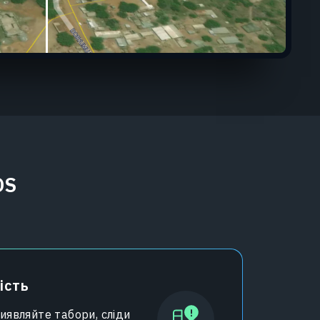
OS
ість
иявляйте табори, сліди