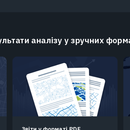
ультати аналізу у зручних форм
Звіти у форматі PDF