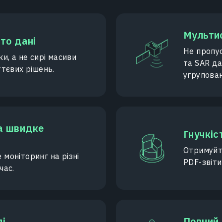
Мульти
сто дані
Не пропу
и, а не сирі масиви
та SAR д
тєвих рішень.
угрупован
а швидке
Гнучкіс
Отримуйте
моніторинг на різні
PDF-звіти
час.
лі
Повний 