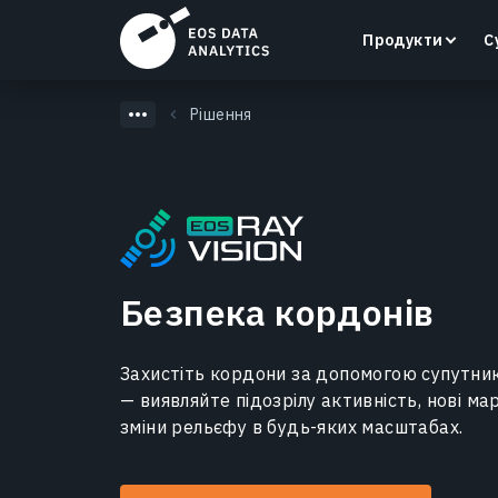
Продукти
С
Рішення
LandViewer
Пошук, візуалізація та аналіз супутникових
знімків безпосередньо у вашому браузері.
Безпека кордонів
Дізнатися більше
Захистіть кордони за допомогою супутник
— виявляйте підозрілу активність, нові м
зміни рельєфу в будь-яких масштабах.