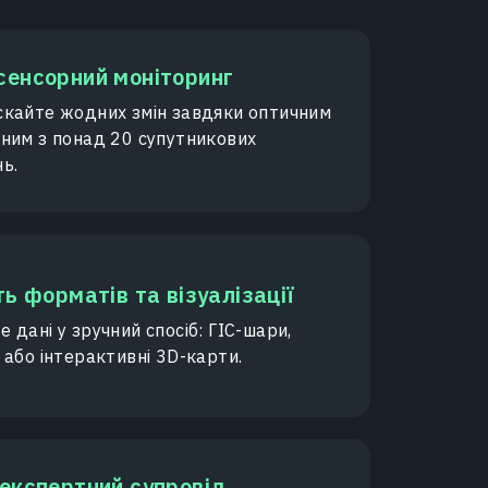
сенсорний моніторинг
скайте жодних змін завдяки оптичним
аним з понад 20 супутникових
ь.
ть форматів та візуалізації
 дані у зручний спосіб: ГІС-шари,
 або інтерактивні 3D-карти.
експертний супровід