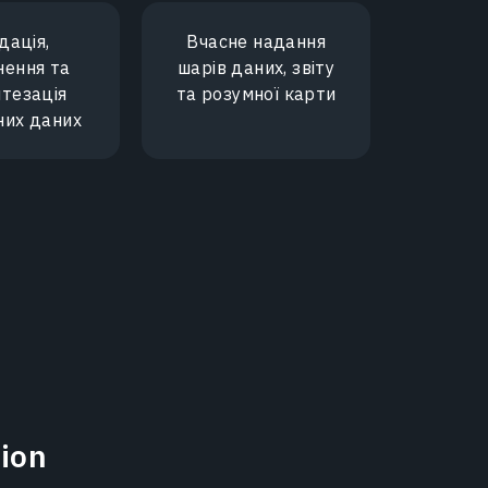
дація,
Вчасне надання
нення та
шарів даних, звіту
итезація
та розумної карти
них даних
ion