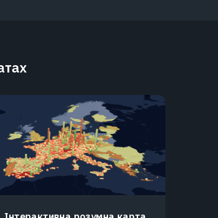
атах
Інтерактивна розумна карта