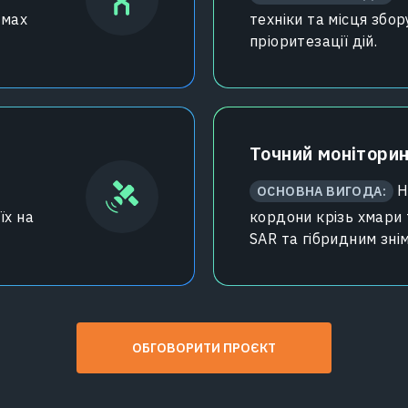
емах
техніки та місця збо
пріоритезації дій.
Точний моніторин
Н
ОСНОВНА ВИГОДА:
їх на
кордони крізь хмари 
SAR та гібридним зні
ОБГОВОРИТИ ПРОЄКТ