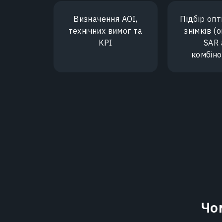
Визначення AOI,
Підбір оп
технічних вимог та
знімків (
KPI
SAR 
комбіно
Чо