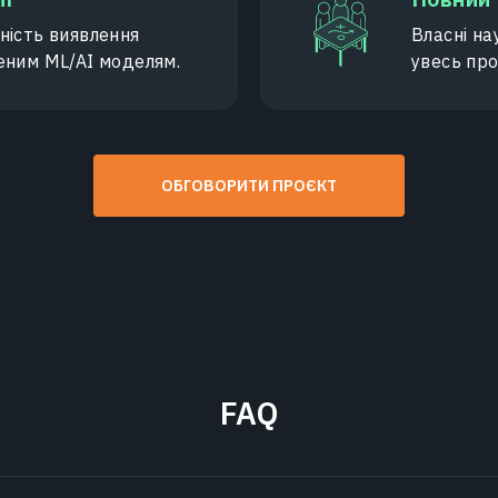
ність виявлення
Власні н
реним ML/AI моделям.
увесь про
ОБГОВОРИТИ ПРОЄКТ
FAQ