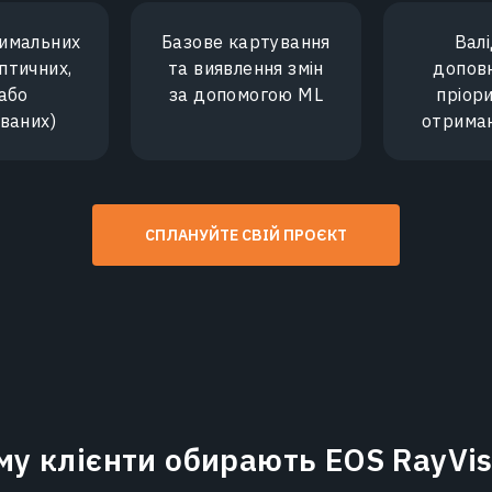
тимальних
Базове картування
Валі
оптичних,
та виявлення змін
допов
або
за допомогою ML
пріор
ваних)
отрима
СПЛАНУЙТЕ СВІЙ ПРОЄКТ
му клієнти обирають EOS RayVis