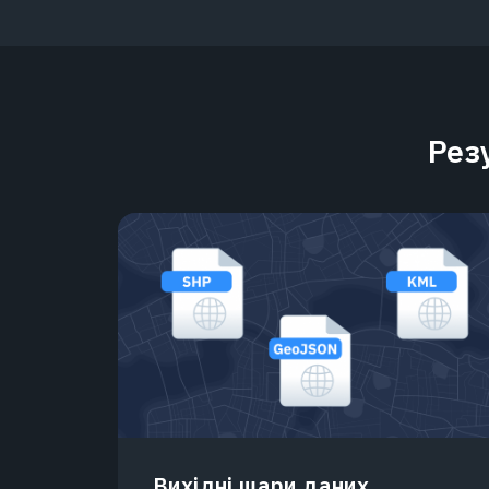
Рез
Вихідні шари даних