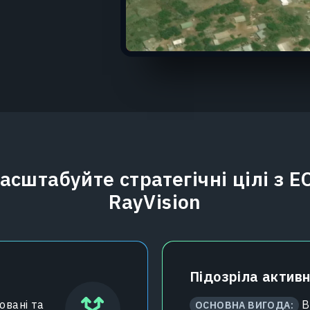
асштабуйте стратегічні цілі з E
RayVision
Підозріла активн
ювані та
В
ОСНОВНА ВИГОДА: