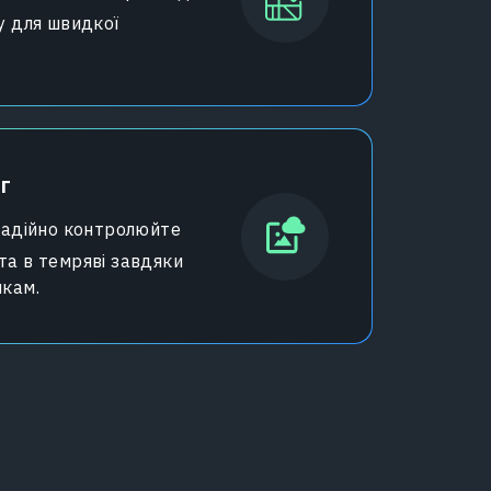
ру для швидкої
г
адійно контролюйте
та в темряві завдяки
мкам.