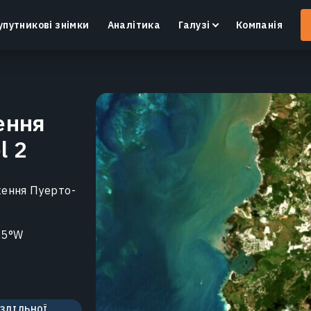
упутникові знімки
Аналітика
Галузі
Компанія
ення
l 2
Crop Monitoring
Контроль посівів та полів за допомогою
І
інтелектуальної платформи для точного
в
ення Пуерто-
землеробства.
Дізнатися більше
55°W
ОЗДІЛЬНОЇ