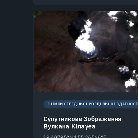
ЗНІМКИ СЕРЕДНЬОЇ РОЗДІЛЬНОЇ ЗДАТНОСТ
Супутникове Зображення
Вулкана Кілауеа
19.40795°N 155.26566°E