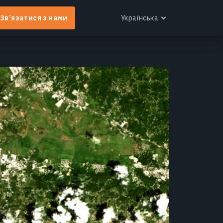
Зв’язатися з нами
Українська
English
Español
Português
Français
EOS RayVision
Українська
ндивідуальні аналітичні звіти з розширеною
Русский
ізуалізацією для будь-якої галузі.
Дізнатися більше