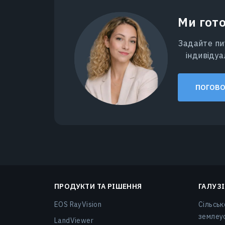
Ми гото
Задайте пи
індивіду
ПОГОВО
ПРОДУКТИ ТА РІШЕННЯ
ГАЛУЗІ
EOS RayVision
Сільськ
землеу
LandViewer