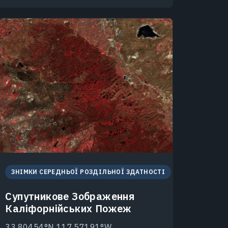
ЗНІМКИ СЕРЕДНЬОЇ РОЗДІЛЬНОЇ ЗДАТНОСТІ
Супутникове Зображення
Каліфорнійських Пожеж
33.80454°N 117.57191°W