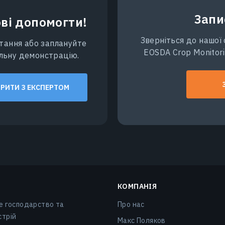
Запи
ві допомогти!
Зверніться до нашої 
тання або заплануйте
EOSDA Crop Monitori
альну демонстрацію.
РИТИ З ЕКСПЕРТОМ
КОМПАНІЯ
е господарство та
Про нас
стрій
Макс Поляков