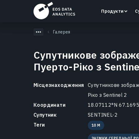
Продукти
С
Галерея
Супутникове зображ
Пуерто-Ріко з Sentine
LandViewer
Пошук, візуалізація та аналіз супутникових
знімків безпосередньо у вашому браузері.
Місцезнаходження
Супутникове зображ
Ріко з Sentinel 2
Дізнатися більше
Координати
18.07112°N 67.169
Супутник
SENTINEL-2
Теги
10 M
ЗНІМКИ СЕРЕДНЬОЇ Р