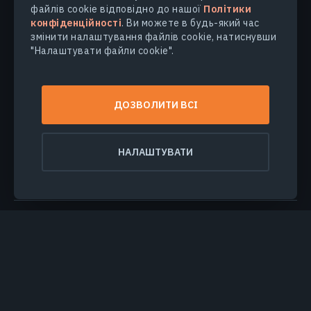
файлів cookie відповідно до нашої
Політики
конфіденційності
. Ви можете в будь-який час
змінити налаштування файлів cookie, натиснувши
"Налаштувати файли cookie".
ПРОДУКТИ ТА РІШЕННЯ
ДОЗВОЛИТИ ВСІ
ГАЛУЗІ
НАЛАШТУВАТИ
КОМПАНІЯ
ДІЗНАТИСЯ БІЛЬШЕ
© 2026
EOS Data Analytics,Inc.
Всі права захищені.
Умови користування
Політика конфіденційності