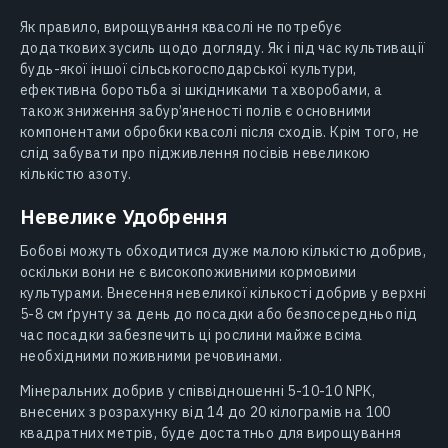
Як правило, вирощування квасолі не потребує
додаткових зусиль щодо догляду. Як і під час культивації
будь-якої іншої сільськогосподарської культури,
ефективна боротьба зі шкідниками та хворобами, а
також зниження забур’яненості полів є основними
компонентами обробки квасолі після сходів. Крім того, не
слід забувати про підживлення посівів невеликою
кількістю азоту.
Невелике Удобрення
Бобові можуть обходитися дуже малою кількістю добрив,
оскільки вони не є високопоживними кормовими
культурами. Внесення невеликої кількості добрив у верхні
5-8 см ґрунту за день до посадки або безпосередньо під
час посадки забезпечить ці рослини майже всіма
необхідними поживними речовинами.
Мінеральних добрив у співвідношенні 5-10-10 NPK,
внесених з розрахунку від 14 до 20 кілограмів на 100
квадратних метрів, буде достатньо для вирощування