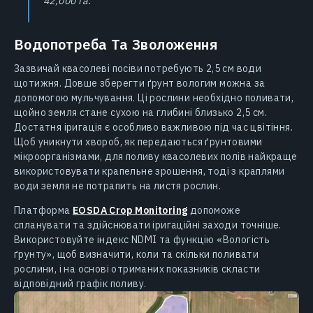
42,000 га.
Водопотреба Та Зволоження
Зазвичай квасолеві посіви потребують 2,5 см води
щотижня. Довше зберегти ґрунт вологим можна за
допомогою мульчування. Ці рослини необхідно поливати,
щойно земля стане сухою на глибині близько 2,5 см.
Достатня іригація є особливо важливою під час цвітіння.
Щоб уникнути хвороб, як передаються ґрунтовими
мікроорганізмами, для поливу квасолевих полів найкраще
використовувати крапельне зрошення, тоді з краплями
води земля не потрапить на листя рослин.
Платформа
EOSDA Crop Monitoring
допоможе
спланувати та здійснювати іригаційні заходи точніше.
Використовуйте індекс NDMI та функцію «Вологість
ґрунту», щоб визначити, коли та скільки поливати
рослини, і на основі отриманих показників скласти
відповідний графік поливу.