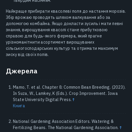
твердим насінням.
Найкраще прибирати квасолеві поля до настання морозів.
Збір врожаю проводять шляхом валкування або за
допомогою комбайна. Якщо докласти зусиль і мати певні
знання, вирощування квасолі стане прибутковою
справою для будь-якого фермера, який прагне
урізноманітнити асортимент вирощуваних
сільськогосподарських культур та отримати максимум
зиску від своїх полів.
Джерела
Mamo, T. et al. Chapter 8: Common Bean Breeding. (2023).
In Suza, W., Lamkey, K (Eds.). Crop Improvement. Iowa
State University Digital Press.
↑
Книга
National Gardening Association Editors. Watering &
Fertilizing Beans. The National Gardening Association.
↑