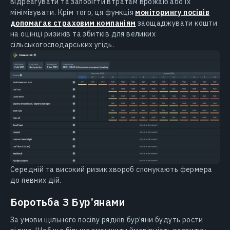
відреагувати та запобігти втратам врожаю або їх
мінімізувати. Крім того, ця функція
моніторингу посівів
допомагає страховим компаніям
заощаджувати кошти
на оцінці ризиків та збитків для великих
сільськогосподарських угідь.
Середній та високий ризик хвороб спонукають фермера
до певних дій.
Боротьба З Бур’янами
За умови щільного посіву рядків бур’яни будуть рости