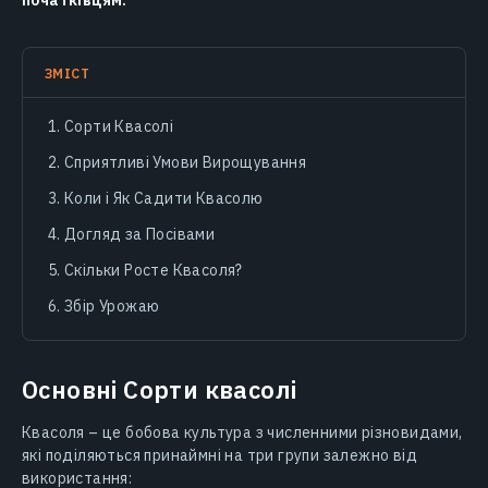
початківцям.
ЗМІСТ
Сорти Квасолі
Сприятливі Умови Вирощування
Коли і Як Садити Квасолю
Догляд за Посівами
Скільки Росте Квасоля?
Збір Урожаю
Основні Сорти квасолі
Квасоля – це бобова культура з численними різновидами,
які поділяються принаймні на три групи залежно від
використання: