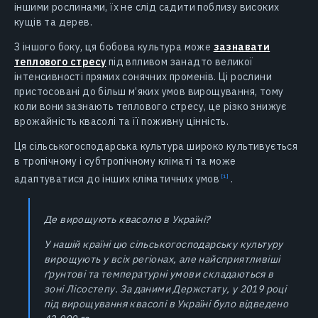
іншими рослинами, їх не слід садити поблизу високих
кущів та дерев.
З іншого боку, ця бобова культура може
зазнавати
теплового стресу
під впливом занадто великої
інтенсивності прямих сонячних променів. Ці рослини
пристосовані до більш м’яких умов вирощування, тому
коли вони зазнають теплового стресу, це різко знижує
врожайність квасолі та її поживну цінність.
Ця сільськогосподарська культура широко культивується
в тропічному і субтропічному кліматі та може
адаптуватися до інших кліматичних
умов
.
Де вирощують квасолю в Україні?
У нашій країні цю сільськогосподарську культуру
вирощують у всіх регіонах, але найсприятливіші
ґрунтові та температурні умови складаються в
зоні Лісостепу. За даними Держстату, у 2019 році
під вирощування квасолі в Україні було відведено