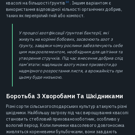
квасолі на більшості
ґрунтів
. Іншим варіантом є
використання відповідної кількості органічних добрив,
таких як перепрілий гній або компост.
У процесі азотфіксації ґрунтові бактерії, які
живуть на корінні бобових, засвоюють азот з
ґрунту, завдяки чому рослини забезпечують себе
цим макроелементом, необхідним для цвітіння та
утворення стручків. Під час внесення добрив слід
пам’ятати: надлишок азоту може призвести до
надмірного розростання листя, а врожайність при
цьому буде низькою.
Боротьба З Хворобами Та Шкідниками
Різні сорти сільськогосподарських культур атакують різні
шкідники. Найбільшу загрозу під час вирощування квасолі
становить стебловий прихованохоботник, особливо у
вологий період. Коли личинки квасолевого довгоносика
живляться кореневими бульбочками, вони завдають