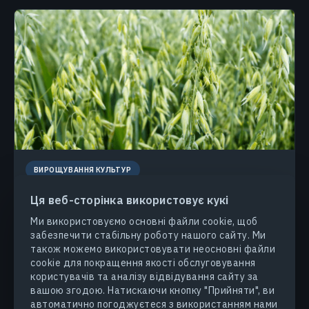
ВИРОЩУВАННЯ КУЛЬТУР
Ця веб-сторінка використовує кукі
Вирощування Вівса: Від Посіву До
Врожаю
Ми використовуємо основні файли cookie, щоб
забезпечити стабільну роботу нашого сайту. Ми
Цінність вівса для фермерів як зернової, кормової та
також можемо використовувати неосновні файли
покривної культури часто недооцінена. Однак
cookie для покращення якості обслуговування
вчасна підтримка рослини під час вирощування вівса
користувачів та аналізу відвідування сайту за
значно підвищить продуктивність посівів.
вашою згодою. Натискаючи кнопку "Прийняти", ви
автоматично погоджуєтеся з використанням нами
ВАСИЛЬ ЧЕРЛІНКА
07.11.2024