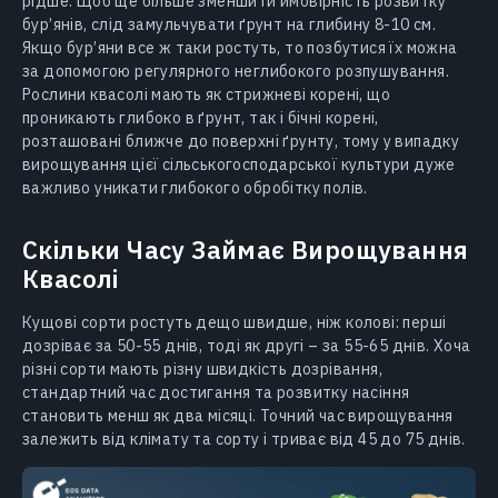
рідше. Щоб ще більше зменшити ймовірність розвитку
бур’янів, слід замульчувати ґрунт на глибину 8-10 см.
Якщо бур’яни все ж таки ростуть, то позбутися їх можна
за допомогою регулярного неглибокого розпушування.
Рослини квасолі мають як стрижневі корені, що
проникають глибоко в ґрунт, так і бічні корені,
розташовані ближче до поверхні ґрунту, тому у випадку
вирощування цієї сільськогосподарської культури дуже
важливо уникати глибокого обробітку полів.
Скільки Часу Займає Вирощування
Квасолі
Кущові сорти ростуть дещо швидше, ніж колові: перші
дозріває за 50-55 днів, тоді як другі – за 55-65 днів. Хоча
різні сорти мають різну швидкість дозрівання,
стандартний час достигання та розвитку насіння
становить менш як два місяці. Точний час вирощування
залежить від клімату та сорту і триває від 45 до 75 днів.