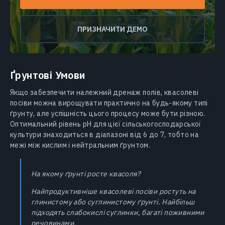
ПРИЗНАЧИТИ ДЕМО
Ґрунтові Умови
Якщо забезпечити належний дренаж полів, квасолеві
посіви можна вирощувати практично на будь-якому типі
ґрунту, але успішність цього процесу може бути різною.
Оптимальний рівень рН для цієї сільськогосподарської
культури знаходиться в діапазоні від 6 до 7, тобто на
межі між кислим і нейтральним ґрунтом.
На якому ґрунті росте квасоля?
Найпродуктивніше квасолеві посіви ростуть на
глинистому або суглинистому ґрунті. Найбільш
підходять слабокислі суглинки, багаті поживними
речовинами.