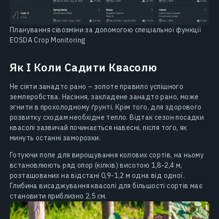
Планування сівозміни за допомогою спеціальної функції
EOSDA Crop Monitoring
Як I Коли Садити Квасолю
Не сіяти занадто рано – золоте правило успішного
землеробства. Насіння, закладене занадто рано, може
згнити в прохолодному ґрунті. Крім того, для здорового
розвитку сходам необхідне тепло. Відтак сезон посадки
квасолі зазвичай починається навесні, після того, як
минуть останні заморозки.
Готуючи поле для вирощування колових сортів, на ньому
встановлюють ряд опор (кілків) висотою 1,8-2,4 м,
розташованих на відстані 0,9-1,2 м одна від одної.
Глибина висаджування квасолі для більшості сортів має
становити приблизно 2,5 см.