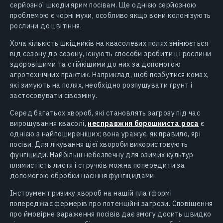
серйозної шкоди ярим посівам. Ще однією серйозною
проблемою є чорні мухи, особливо якщо вони колонізують
рослини до цвітіння.
Хоча кількість шкідників на квасолевих полях змінюється
від сезону до сезону, існують способи зробити ці рослини
здоровішими та стійкішими до них за допомогою
агротехнічних практик. Наприклад, щоб позбутися комах,
які зимують на полях, необхідно розпушувати ґрунт і
застосовувати сівозміну.
Серед багатьох хвороб, які становлять загрозу під час
вирощування квасолі,
несправжня борошниста роса
є
однією з найпоширеніших; вона уражує, як правило, ярі
посіви. Для лікування цієї хвороби використовують
фунгіциди. Найбільш небезпечну для озимих культур
плямистість листя і стручків можна попередити за
допомогою обробки насіння фунгіцидами.
Інструмент ризику хвороб на нашій платформі
попереджає фермерів про потенційні загрози. Сповіщення
про ймовірне зараження посівів дає змогу досить швидко