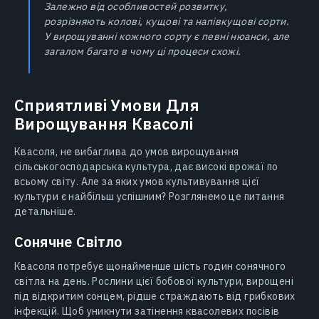
Залежно від особливостей розвитку,
розрізняють колові, кущові та напівкущові сорти.
У вирощуванні кожного сорту є певні нюанси, але
загалом багато в чому ці процеси схожі.
Сприятливі Умови Для
Вирощування Квасолі
Квасоля, не вибаглива до умов вирощування
сільськогосподарська культура, дає високі врожаї по
всьому світу. Але за яких умов культивування цієї
культури є найбільш успішним? Розглянемо це питання
детальніше.
Сонячне Світло
Квасоля потребує щонайменше шість годин сонячного
світла на день. Рослини цієї бобової культури, вирощені
під відкритим сонцем, рідше страждають від грибкових
інфекцій. Щоб уникнути затінення квасолевих посівів