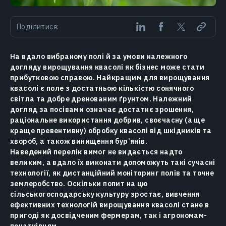
Поділитися:
На вдало вибраному полі й за умови належного
догляду вирощування квасолі як бізнес може стати
прибутковою справою. Найкращим для вирощування
квасолі є поле з достатньою кількістю сонячного
світла та добре дренованим ґрунтом. Належний
догляд за посівами означає достатнє зрошення,
раціональне використання добрив, своєчасну (а ще
краще превентивну) обробку квасолі від шкідників та
хвороб, а також винищення бур’янів.
Наведений перелік вимог не видається надто
великим, а вдало їх виконати допоможуть такі сучасні
технології, як дистанційний моніторинг полів та точне
землеробство. Оскільки попит на цю
сільськогосподарську культуру зростає, вивчення
ефективних технологій вирощування квасолі стане в
пригоді як досвідченим фермерам, так і агрономам-