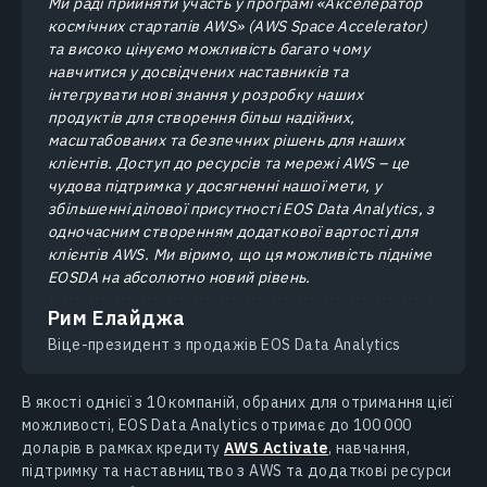
Ми раді прийняти участь у програмі «Акселератор
космічних стартапів AWS» (AWS Space Accelerator)
та високо цінуємо можливість багато чому
навчитися у досвідчених наставників та
інтегрувати нові знання у розробку наших
продуктів для створення більш надійних,
масштабованих та безпечних рішень для наших
клієнтів. Доступ до ресурсів та мережі AWS – це
чудова підтримка у досягненні нашої мети, у
збільшенні ділової присутності EOS Data Analytics, з
одночасним створенням додаткової вартості для
клієнтів AWS. Ми віримо, що ця можливість підніме
EOSDA на абсолютно новий рівень.
Рим Елайджа
Віце-президент з продажів EOS Data Analytics
В якості однієї з 10 компаній, обраних для отримання цієї
можливості, EOS Data Analytics отримає до 100 000
доларів в рамках кредиту
AWS Activate
, навчання,
підтримку та наставництво з AWS та додаткові ресурси