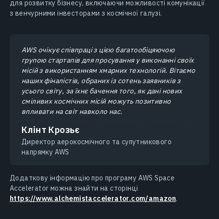
для розвитку бізнесу, включаючи можливості комунікації
з венчурними інвесторами з космічної галузі.
AWS очікує співпраці з цією багатообіцяючою
групою стартапів для просування у виконанні своїх
місій з використанням хмарних технологій. Вітаємо
наших фіналістів, обраних із сотень заявників з
усього світу, за їхнє бачення того, як дані нових
сміливих космічних місій можуть позитивно
впливати на світ навколо нас.
Клінт Крозьє
Директор аерокосмічного та супутникового
напрямку AWS
Додаткову інформацію про програму AWS Space
Accelerator можна знайти на сторінці
https://www.alchemistaccelerator.com/amazon
.