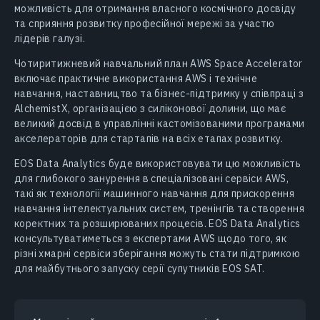
можливість для отримання власного космічного досвіду
та сприяння розвитку професійної мережі за участю
лідерів галузі.
Чотиритижневий навчальний план AWS Space Accelerator
включає практичне використання AWS і технічне
навчання, наставництво та бізнес-підтримку у співпраці з
AlchemistX, організацією з силіконової долини, що має
великий досвід в управлінні кастомізованими програмами
акселераторів для стартапів на всіх етапах розвитку.
EOS Data Analytics буде використовувати цю можливість
для глибокого занурення в спеціалізовані сервіси AWS,
такі як технології машинного навчання для прискорення
навчання інтелектуальних систем, тренінгів та створення
коректних та розширюваних процесів. EOS Data Analytics
консультуватиметься з експертами AWS щодо того, як
різні хмарні сервіси зберігання можуть стати підтримкою
для майбутнього запуску серії супутників EOS SAT.