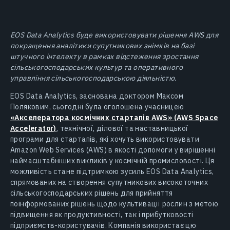
EOS Data Analytics буде використовувати рішення AWS для
покращення аналітики супутникових знімків на базі
штучного інтелекту в рамках відстеження зростання
сільськогосподарських культур та оперативного
управління сільськогосподарською діяльністю.
EOS Data Analytics, заснована доктором Максом
Поляковим, сьогодні була оголошена учасницею
«Акселератора космічних стартапів AWS» (AWS Space
Accelerator)
, технічної, ділової та наставницької
програми для стартапів, які хочуть використовувати
Amazon Web Services (AWS) в якості допомоги у вирішенні
наймасштабніших викликів у космічній промисловості. Ця
можливість стане підтримкою зусиль EOS Data Analytics,
спрямованих на створення супутникових високоточних
сільськогосподарських рішень для прийняття
поінформованих рішень щодо культивації рослин з метою
підвищення як продуктивності, так і прибутковості
підприємств-користувачів. Компанія використає цю