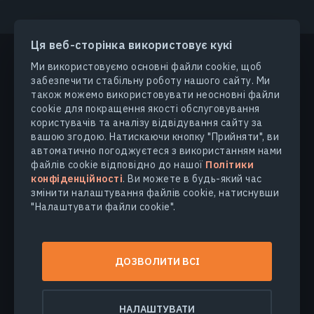
Ця веб-сторінка використовує кукі
Ми використовуємо основні файли cookie, щоб
забезпечити стабільну роботу нашого сайту. Ми
ПРОДУКТИ ТА РІШЕННЯ
також можемо використовувати неосновні файли
cookie для покращення якості обслуговування
ГАЛУЗІ
користувачів та аналізу відвідування сайту за
вашою згодою. Натискаючи кнопку "Прийняти", ви
автоматично погоджуєтеся з використанням нами
КОМПАНІЯ
файлів cookie відповідно до нашої
Політики
конфіденційності
. Ви можете в будь-який час
змінити налаштування файлів cookie, натиснувши
ДІЗНАТИСЯ БІЛЬШЕ
"Налаштувати файли cookie".
© 2026
EOS Data Analytics,Inc.
ДОЗВОЛИТИ ВСІ
Всі права захищені.
Умови користування
Політика конфіденційності
НАЛАШТУВАТИ