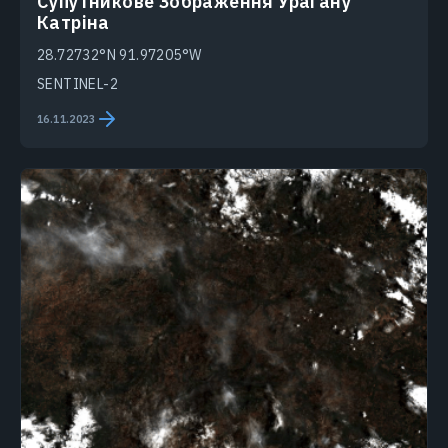
Супутникове Зображення Урагану
Катріна
28.72732°N 91.97205°W
SENTINEL-2
16.11.2023