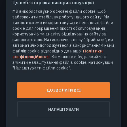
Ця веб-сторінка використовує кукі
Ми використовуємо основні файли cookie, щоб
забезпечити стабільну роботу нашого сайту. Ми
ПРОДУКТИ ТА РІШЕННЯ
також можемо використовувати неосновні файли
cookie для покращення якості обслуговування
користувачів та аналізу відвідування сайту за
ГАЛУЗІ
вашою згодою. Натискаючи кнопку "Прийняти", ви
автоматично погоджуєтеся з використанням нами
КОМПАНІЯ
файлів cookie відповідно до нашої
Політики
конфіденційності
. Ви можете в будь-який час
змінити налаштування файлів cookie, натиснувши
ДІЗНАТИСЯ БІЛЬШЕ
"Налаштувати файли cookie".
© 2026
EOS Data Analytics,Inc.
ДОЗВОЛИТИ ВСІ
Всі права захищені.
Умови користування
Політика конфіденційності
НАЛАШТУВАТИ
Не продавайте мої персональні дані
Безпека даних