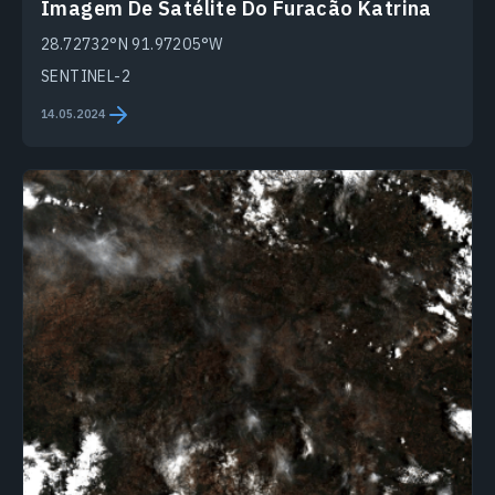
Imagem De Satélite Do Furacão Katrina
28.72732°N 91.97205°W
SENTINEL-2
14.05.2024