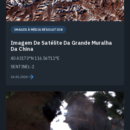
IMAGES À MÉDIA RÉSOLUTION
Imagem De Satélite Da Grande Muralha
Da China
40.43173°N 116.56711°E
SENTINEL-2
14.05.2024