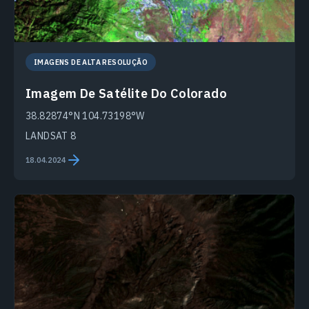
IMAGENS DE ALTA RESOLUÇÃO
Imagem De Satélite Do Colorado
38.82874°N 104.73198°W
LANDSAT 8
18.04.2024