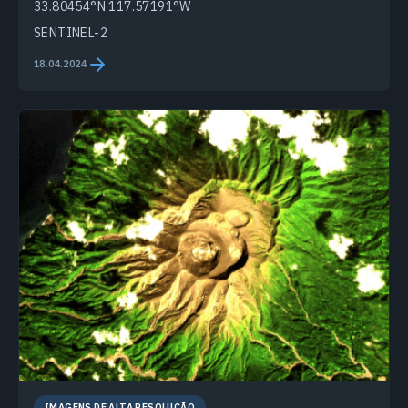
33.80454°N 117.57191°W
SENTINEL-2
18.04.2024
IMAGENS DE ALTA RESOLUÇÃO