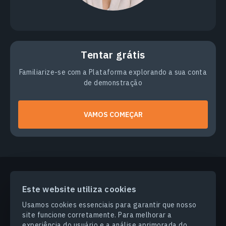
Tentar grátis
Familiarize-se com a Plataforma explorando a sua conta
de demonstração
VAMOS COMEÇAR
Este website utiliza cookies
PRODUCTS & SOLUTIONS
Usamos cookies essenciais para garantir que nosso
site funcione corretamente. Para melhorar a
SETORES
experiência do usuário e a análise aprimorada do