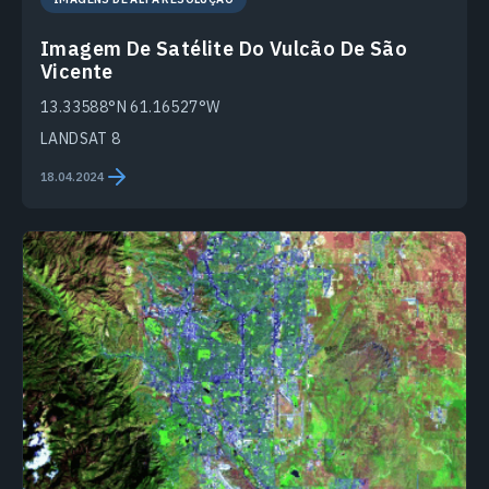
Imagem De Satélite Do Vulcão De São
Vicente
13.33588°N 61.16527°W
LANDSAT 8
18.04.2024