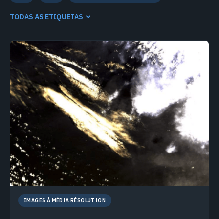
IMAGES À MÉDIA RÉSOLUTION
LANDSAT 8
SENTINEL-2
TODAS AS ETIQUETAS
IMAGES À MÉDIA RÉSOLUTION