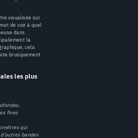
re visualisée sur
met de voir à quel
ineuse dans
cipalement la
graphique, cela
chute brusquement
ales les plus
rofondes,
es fines
omètres qui
c d’autres bandes