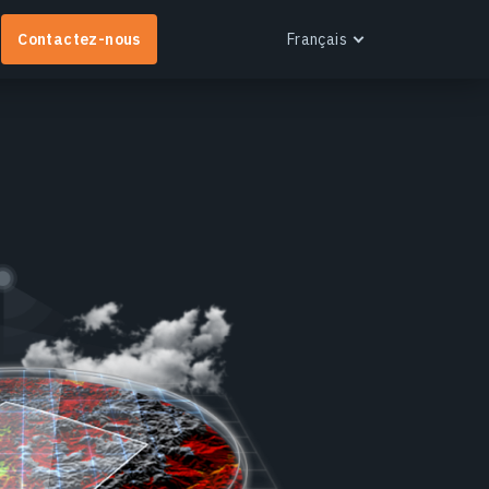
Contactez-nous
Français
English
Español
Português
Français
EOS RayVision
Українська
btenez des rapports analytiques personnalisés
Русский
vec des visualisations avancées pour tout secteur.
n savoir plus