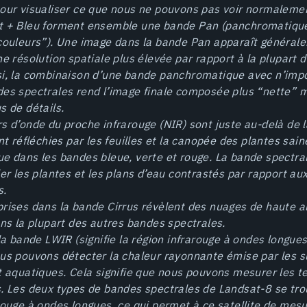
our visualiser ce que nous ne pouvons pas voir normaleme
t + Bleu forment ensemble une bande Pan (panchromatique, 
couleurs”). Une image dans la bande Pan apparaît générale
ne résolution spatiale plus élevée par rapport à la plupart 
si, la combinaison d’une bande panchromatique avec n’impo
des spectrales rend l’image finale composée plus “nette” 
s de détails.
s d’onde du proche infrarouge (NIR) sont juste au-delà de 
ont réfléchies par les feuilles et la canopée des plantes sa
e dans les bandes bleue, verte et rouge. La bande spectral
ler les plantes et les plans d’eau contrastés par rapport a
s.
rises dans la bande Cirrus révèlent des nuages ​​de haute al
ans la plupart des autres bandes spectrales.
 la bande LWIR (signifie la région infrarouge à ondes longues
us pouvons détecter la chaleur rayonnante émise par les s
t aquatiques. Cela signifie que nous pouvons mesurer les 
. Les deux types de bandes spectrales de Landsat-8 se tro
rouge à ondes longues, ce qui permet à ce satellite de mesu