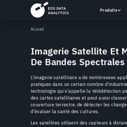
Produits
Accueil
Imagerie Satellite Et 
De Bandes Spectrales
LandViewer
Recherchez, visualisez et analysez des images
satellite directement dans votre navigateur.
L'imagerie satellitaire a de nombreuses appl
pratiques dans un certain nombre d'industrie
En savoir plus
technologie qui s'appelle la télédétection p
des cartes satellitaires et peut aussi classe
couverture terrestre, de détecter les chang
d'évaluer la santé des cultures.
Les satellites utilisent des capteurs à dista