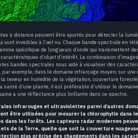
ites à distance peuvent être ajustés pour détecter la lumi
i sont invisibles à l’œil nu. Chaque bande spectrale en tél
amme spécifique de longueurs d’onde qui transmettent des
 caractéristiques d’objet d’intérêt. La combinaison d’image
entes bandes spectrales nous aide à visualiser des caractér
i, par exemple, dans le domaine infrarouge moyen, sur une
la teneur en humidité de la végétation, couverture forestièr
la santé d’une plante, il est préférable d’utiliser le domai
saine a une réflectance plus brillante dans ce spectre.
ales infrarouges et ultraviolettes parmi d’autres dom
ent être utilisées pour mesurer la chlorophylle dans l
ies dans les forêts. Les capteurs radar modernes peuv
ts de la Terre, quelle que soit la couverture nuageus
étection plus précise des changements dans les caract