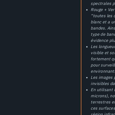
spectrales p
Rouge + Ver
“toutes les 
blanc et a u
bandes. Ain
type de ban
évidence plu
Les longueur
visible et s
fortement qu
pour surveil
environnant
Les images p
invisibles d
En utilisant
microns), no
terrestres e
ces surfaces
région infra