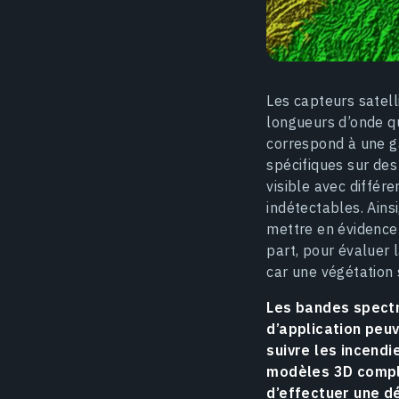
Les capteurs satell
longueurs d’onde qu
correspond à une g
spécifiques sur des
visible avec différ
indétectables. Ains
mettre en évidence 
part, pour évaluer 
car une végétation 
Les bandes spectr
d’application peuv
suivre les incend
modèles 3D comple
d’effectuer une d