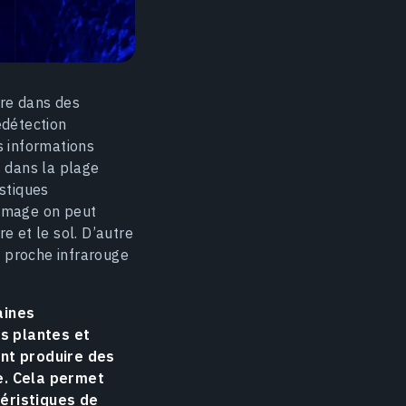
ère dans des
édétection
 informations
s dans la plage
istiques
 image on peut
e et le sol. D’autre
ne proche infrarouge
aines
es plantes et
ent produire des
e. Cela permet
éristiques de