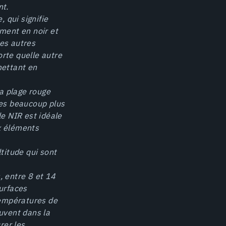
nt.
qui signifie
ment en noir et
des autres
rte quelle autre
mettant en
la plage rouge
ines beaucoup plus
e NIR est idéale
ux éléments
titude qui sont
, entre 8 et 14
urfaces
températures de
uvent dans la
rer les