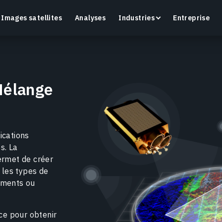
Images satellites
Analyses
Industries
Entreprise
Mélange
Crop Monitoring
Suivez la santé des cultures et l’état des champs
O
grâce à une plateforme intelligente d’agriculture de
a
ications
précision.
s. La
En savoir plus
E
ermet de créer
r les types de
ements ou
nce pour obtenir