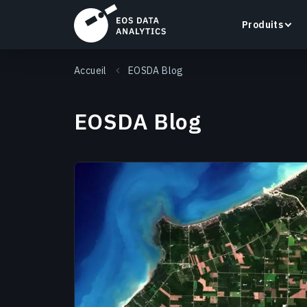
Produits
Accueil
EOSDA Blog
EOSDA Blog
LandViewer
Recherchez, visualisez et analysez des images
satellite directement dans votre navigateur.
En savoir plus