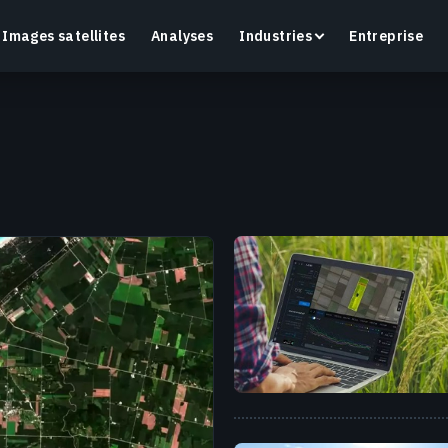
Images satellites
Analyses
Industries
Entreprise
Crop Monitoring
Suivez la santé des cultures et l’état des champs
O
grâce à une plateforme intelligente d’agriculture de
a
précision.
En savoir plus
E