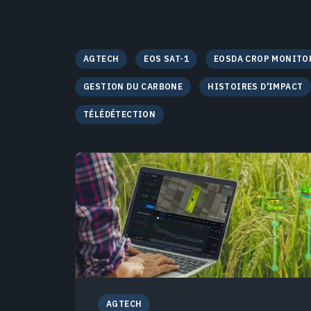
AGTECH
EOS SAT-1
EOSDA CROP MONITO
GESTION DU CARBONE
HISTOIRES D'IMPACT
TÉLÉDÉTECTION
AGTECH