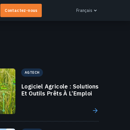
Contactez-nous
Français
English
Español
Português
Français
EOS RayVision
Українська
btenez des rapports analytiques personnalisés
AGTECH
Русский
vec des visualisations avancées pour tout secteur.
Logiciel Agricole : Solutions
n savoir plus
Et Outils Prêts À L’Emploi