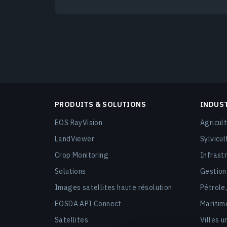
PRODUITS & SOLUTIONS
INDUS
EOS RayVision
Agricult
LandViewer
Sylvicul
Crop Monitoring
Infrast
Solutions
Gestion
Images satellites haute résolution
Pétrole
EOSDA API Connect
Maritim
Satellites
Villes u