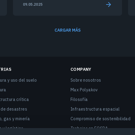
climático.
09.05.2025
CARGAR MÁS
TRIAS
COMPANY
ura y uso del suelo
Sobre nosotros
tura
Max Polyakov
ructura crítica
Filosofía
 de desastres
Infraestructura espacial
, gas y minería
Compromiso de sostenibilidad
 y logística
Trabajar en EOSDA