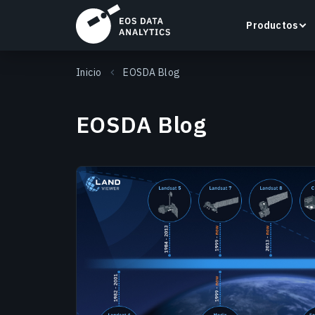
Productos
Inicio
EOSDA Blog
EOSDA Blog
LandViewer
Busca, visualiza y analiza imágenes satelitales
directamente en tu navegador.
Más información