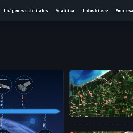
Imágenes satelitales
Analítica
Industrias
Empres
Crop Monitoring
Supervisa la salud de los cultivos y las condiciones
O
del campo con una plataforma inteligente de
v
agricultura de precisión.
Más información
M