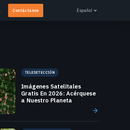
a
Contáctanos
Español
English
Español
Português
Français
EOS RayVision
Українська
btén informes analíticos personalizados con
TELEDETECCIÓN
Русский
isualización avanzada para cualquier industria.
Imágenes Satelitales
ás información
Gratis En 2026: Acérquese
a Nuestro Planeta