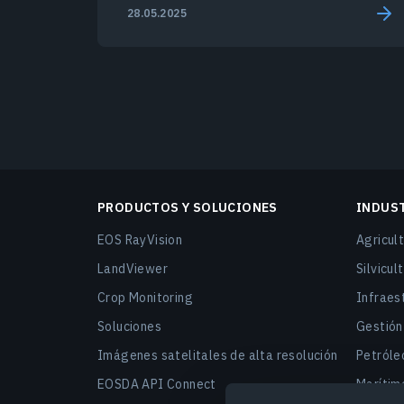
gestión agrícola.
28.05.2025
PRODUCTOS Y SOLUCIONES
INDUS
EOS RayVision
Agricult
LandViewer
Silvicul
Crop Monitoring
Infraest
Soluciones
Gestión
Imágenes satelitales de alta resolución
Petróleo
EOSDA API Connect
Marítimo